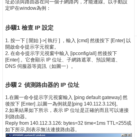
址必須與路由器在同一個子網路內，才能連線。以手動設
刊
定IP在window為例：
物
校
步驟1 檢查 IP 設定
務
服
1. 按一下 [ 開始 ]->[ 執行 ] ，輸入 [cmd] 然後按下 [Enter] 以
務
開啟命令提示字元視窗。
2. 在命令提示字元視窗中輸入 [ipconfig/all] 然後按下
專
[Enter] 。它會顯示 IP 位址、子網路遮罩、預設閘道、
題
DNS 伺服器等資訊（如圖一）。
報
導
步驟２ 偵測路由器的 IP 位址
技
術
1.在圖一命令提示字元視窗輸入 [ping default gateway] 然
論
後按下 [Enter] ,以圖一為例就是[ping 140.112.3.126]。
壇
2.如果結果如下所示，表示 IP 位址是正確的而且可以連接
到路由器。
產
Reply from 140.112.3.126: bytes=32 time<1ms TTL=255或
業
如下所示,則表示無法連接路由器。
專
欄