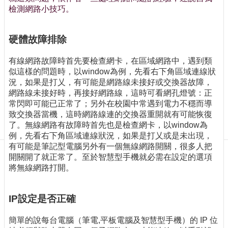
訊
檢測網路小技巧。
訂
閱/
取
硬體故障排除
消
有線網路故障時首先要檢查網卡，在區域網路中，遇到類
網
似這樣的問題時，以window為例，先看右下角區域連線狀
站
況，如果是打乂，有可能是網路線未接好或交換器故障，
導
網路線未接好時，再接好網路線，這時可看網孔燈號：正
覽
常閃即可能已正常了；另外在校園中常遇到電力不穩而導
最
致交換器當機，這時網路線連的交換器重開就有可能恢復
新
了。無線網路有故障時首先也是檢查網卡，以window為
消
例，先看右下角區域連線狀況，如果是打乂或是未出現，
息
有可能是筆記型電腦另外有一個無線網路開關，很多人把
開關開了就正常了。至於智慧型手機就必需在設定的選項
關
將無線網路打開。
於
我
IP設定是否正確
們
出
簡單的說每台電腦（筆電,平板電腦及智慧型手機）的 IP 位
版