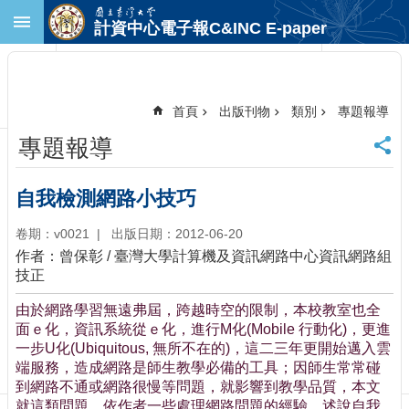
跳到主要內容區塊
計資中心電子報C&INC E-paper
進
階
搜
尋
首頁
出版刊物
類別
專題報導
回
專題報導
首
頁
臺
自我檢測網路小技巧
大
首
卷期：v0021
出版日期：2012-06-20
頁
作者：曾保彰 / 臺灣大學計算機及資訊網路中心資訊網路組
計
技正
中
由於網路學習無遠弗屆，跨越時空的限制，本校教室也全
首
面ｅ化，資訊系統從ｅ化，進行M化(Mobile 行動化)，更進
頁
一步U化(Ubiquitous, 無所不在的)，這二三年更開始邁入雲
聯
端服務，造成網路是師生教學必備的工具；因師生常常碰
絡
到網路不通或網路很慢等問題，就影響到教學品質，本文
資
就這類問題，依作者一些處理網路問題的經驗，述說自我