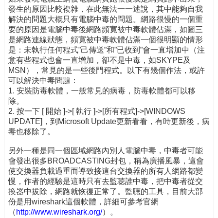
發生的原因比較複雜，在此無法一一述說，其中能夠自我
解決的問題大概只有電腦中毒的問題。網路很慢的一個重
要的原因是電腦中毒後網路頻寛被中毒軟體佔滿，如圖三
是網路連線狀態，頻寛被中毒軟體佔滿一個很明顯的情形
是：未執行任何程式”己傳送”和”已收到”會一直增加中（注
意有些程式也會一直增加，卻不是中毒，如SKYPE及
MSN），常見的是一些後門程式。以下有幾個作法，或許
可以解決中毒問題：
1. 安裝防毒軟體，一般常見的病毒，防毒軟體都可以移
除。
2. 按一下 [ 開始 ]->[ 執行 ]->[所有程式]->[WINDOWS
UPDATE]，到Microsoft Update更新看看，有時更新後，病
毒也移除了。
另外一種是同一個區域網路內別人電腦中毒，中毒者可能
會發出很多BROADCASTING封包，稱為廣播風暴，這會
使交換器負載過重而導致接這台交換器的所有人網路都變
慢，作者的經驗是這時只有去監聴誰中毒，把中毒者從交
換器中拔除，網路就恢復正常了。監聴的工具，目前大部
份是用wireshark這個軟體，詳細可參考官網
（
http://www.wireshark.org/
）。