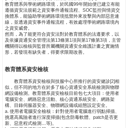
教育體系與學術網路環境，於民國99年開始便已建立有能
遵循資安法規範之資安事件通報流程、SOC監控與情資交
換體系，能協助學術網路環境抵禦外來攻擊與內部惡意連
線，並透過資安事件通報流程，有效處理學術網路環境內
之資安威脅。
然而，為了能更符合資安法對於教育體系的法遵要求，以
及依據資通安全管理法第13條第1項與第17條第3項，主管
機關得以檢核與監督所屬機關資通安全維護計畫之實施情
形，若發現有缺失者，得要求限期改善。
教育體系資安檢核
教育體系資安檢核與技服中心所推行的資安健診[2]相
似，但不同的地方在於多了核心資通安全系統檢測與物聯
網設備檢測。教育體系資安檢核目前包七大項目：使用者
電腦安全、網路惡意活動、核心資通系統安全、網路架
構、目錄伺服器安全、物聯網設備或組態設定安全。
a. 使用者電腦安全檢核：針對使用者電腦進行弱點掃描、
挑選高風險者進行深度掃描(包含防毒軟體、patch是否更
新、惡意程式檢測…等)。