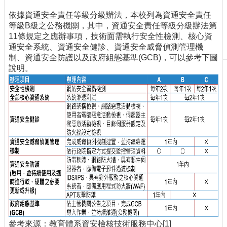
刊
依據資通安全責任等級分級辦法，本校列為資通安全責任
物
等級B級之公務機關，其中，資通安全責任等級分級辦法第
11條規定之應辦事項，技術面需執行安全性檢測、核心資
校
通安全系統、資通安全健診、資通安全威脅偵測管理機
務
制、資通安全防護以及政府組態基準(GCB)，可以參考下圖
服
說明。
務
專
題
報
導
技
術
論
壇
產
業
專
參考來源：教育體系資安檢核技術服務中心[1]
欄