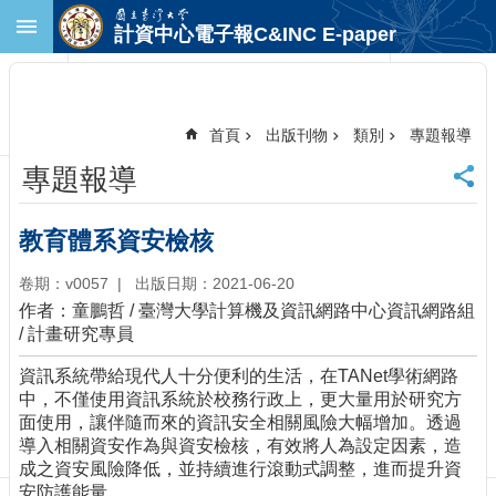
跳到主要內容區塊
計資中心電子報C&INC E-paper
進
階
搜
尋
首頁
出版刊物
類別
專題報導
回
專題報導
首
頁
臺
教育體系資安檢核
大
首
卷期：v0057
出版日期：2021-06-20
頁
作者：童鵬哲
/
臺灣大學計算機及資訊網路中心資訊網路組
計
/
計畫研究專員
中
資訊系統帶給現代人十分便利的生活，在TANet學術網路
首
中，不僅使用資訊系統於校務行政上，更大量用於研究方
頁
面使用，讓伴隨而來的資訊安全相關風險大幅增加。透過
聯
導入相關資安作為與資安檢核，有效將人為設定因素，造
絡
成之資安風險降低，並持續進行滾動式調整，進而提升資
資
安防護能量。