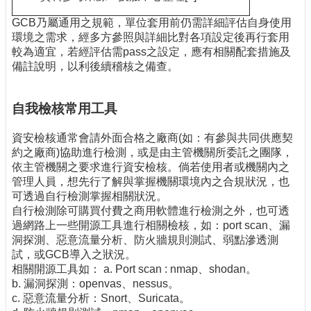
GCB乃屬通用之規範，單位套用前仍需詳細評估自身使用
環境之需求，經多方參照與詳細比對各項設定後再行套用
較為適宜，若經評估需pass之設定，應有相關配套措施及
備註說明，以利後續稽核之備查。
自我檢核常用工具
資安檢核通常會請外面合格之廠商(如：有參與共同供應契
約之廠商)協助進行檢測，或是由主管機關所委託之團隊，
依主管機關之要求進行資安檢核。倘若使用者或機關內之
管理人員，想先行了解與掌握機關環境內之合規狀況，也
可透過自行檢測掌握相關狀況。
自行檢測除可購買付費之商用軟體進行檢測之外，也可透
過網路上一些開源工具進行相關檢核，如：port scan、漏
洞探測、惡意流量分析、防火牆規則測試、弱點滲透測
試，或GCB導入之狀況。
相關開源工具如： a. Port scan : nmap、shodan。
b. 漏洞探測：openvas、nessus。
c. 惡意流量分析：Snort、Suricata。