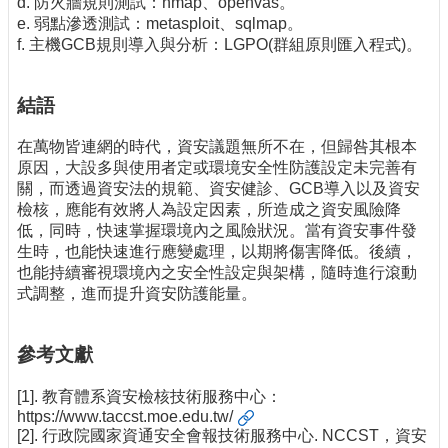
d. 防火牆規則測試：nmap、openvas。
e. 弱點滲透測試：metasploit、sqlmap。
f. 主機GCB規則導入與分析：LGPO(群組原則匯入程式)。
結語
在萬物皆連網的時代，資安議題無所不在，但歸咎其根本
原因，大設多與使用者定或環境安全性防護設定未完善有
關，而透過資安法的規範、資安健診、GCB導入以及資安
檢核，應能有效將人為設定因素，所造成之資安風險降
低，同時，快速掌握環境內之風險狀況。當有資安事件發
生時，也能快速進行應變處理，以期將傷害降低。後續，
也能持續審視環境內之安全性設定與架構，隨時進行滾動
式調整，進而提升資安防護能量。
參考文獻
[1]. 教育體系資安檢核技術服務中心：
https://www.taccst.moe.edu.tw/
[2]. 行政院國家資通安全會報技術服務中心. NCCST，資安