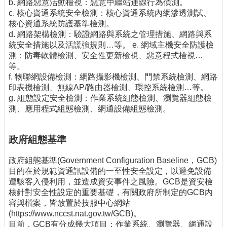
b. 網路惡意活動檢視：惡意中繼站連線行為偵測。
c. 核心資通系統安全檢測：核心資通系統內網滲透測試、
核心資通系統防護基準檢測。
d. 網路架構檢測：驗證網路與系統之管理措施、網路與系
統安全措施以及活謊強規則…等。 e. 網域主機安全防護檢
測：防毒軟體檢測、安全性更新檢視、惡意程式檢視…
等。
f. 物聯網設備檢測：網路攝影機檢測、門禁系統檢測、網路
印表機檢測、無線AP/路由器檢測、環控系統檢測…等。
g. 組態設定安全檢測：作業系統組態檢測、瀏覽器組態檢
測、應用程式組態檢測、網通設備組態檢測。
政府組態基準
政府組態基準(Government Configuration Baseline，GCB)
目的在於規範資通訊設備的一至性安全設定，以避免設備
遭駭客入侵利用，並造成資安事件之風險。GCB是資安檢
核針對安全性設定的重要基礎，有關政府所制定的GCB內
容與檔案，皆放置於技服中心網站
(https://www.nccst.nat.gov.tw/GCB)。
目前，GCB有分成幾大項目：作業系統、瀏覽器、網通設