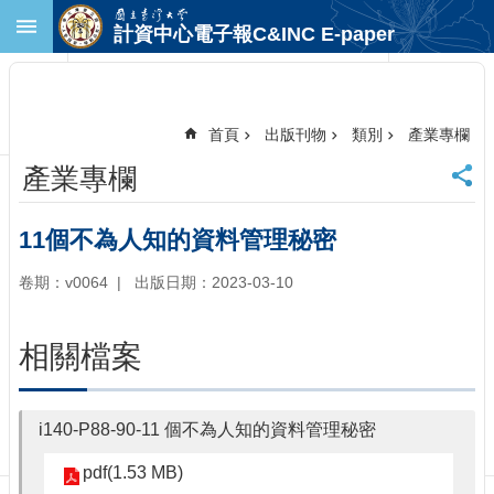
跳到主要內容區塊
計資中心電子報C&INC E-paper
進
階
搜
尋
首頁
出版刊物
類別
產業專欄
回
產業專欄
首
頁
臺
11個不為人知的資料管理秘密
大
首
卷期：v0064
出版日期：2023-03-10
頁
計
相關檔案
中
首
頁
i140-P88-90-11 個不為人知的資料管理秘密
聯
絡
pdf(1.53 MB)
資