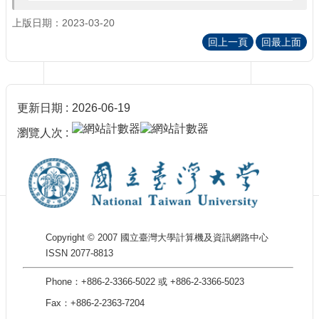
訊
訂
上版日期：2023-03-20
閱/
回上一頁
回最上面
取
消
網
站
更新日期
2026-06-19
導
覽
瀏覽人次
最
新
消
息
關
Copyright © 2007 國立臺灣大學計算機及資訊網路中心
於
ISSN 2077-8813
我
們
Phone：+886-2-3366-5022 或 +886-2-3366-5023
出
Fax：+886-2-2363-7204
版