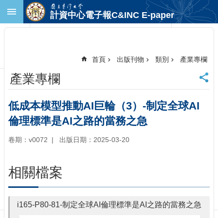
跳到主要內容區塊
計資中心電子報C&INC E-paper
進
階
搜
尋
首頁
出版刊物
類別
產業專欄
回
產業專欄
首
頁
臺
低成本模型推動AI巨輪（3）-制定全球AI
大
倫理標準是AI之路的當務之急
首
頁
卷期：v0072
出版日期：2025-03-20
計
中
首
相關檔案
頁
聯
絡
i165-P80-81-制定全球AI倫理標準是AI之路的當務之急
資