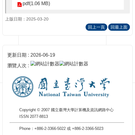
訊
pdf(1.06 MB)
訂
閱/
上版日期：2025-03-20
取
回上一頁
回最上面
消
網
站
導
更新日期
2026-06-19
覽
瀏覽人次
最
新
消
息
關
於
Copyright © 2007 國立臺灣大學計算機及資訊網路中心
我
ISSN 2077-8813
們
出
Phone：+886-2-3366-5022 或 +886-2-3366-5023
版