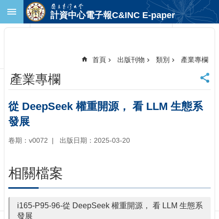
跳到主要內容區塊
計資中心電子報C&INC E-paper
進
階
搜
尋
首頁
出版刊物
類別
產業專欄
回
產業專欄
首
頁
臺
從 DeepSeek 權重開源， 看 LLM 生態系
大
發展
首
頁
卷期：v0072
出版日期：2025-03-20
計
中
首
相關檔案
頁
聯
絡
i165-P95-96-從 DeepSeek 權重開源， 看 LLM 生態系
資
發展