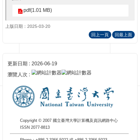
訊
訂
pdf(1.01 MB)
閱/
取
上版日期：2025-03-20
消
回上一頁
回最上面
網
站
導
覽
更新日期
2026-06-19
最
瀏覽人次
新
消
息
關
於
我
Copyright © 2007 國立臺灣大學計算機及資訊網路中心
們
ISSN 2077-8813
出
版
Phone：+886-2-3366-5022 或 +886-2-3366-5023