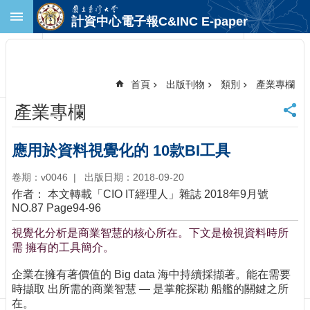
跳到主要內容區塊
計資中心電子報C&INC E-paper
進
階
搜
尋
首頁
出版刊物
類別
產業專欄
回
產業專欄
首
頁
臺
應用於資料視覺化的 10款BI工具
大
首
卷期：v0046
出版日期：2018-09-20
頁
作者： 本文轉載「CIO IT經理人」雜誌 2018年9月號
計
NO.87 Page94-96
中
視覺化分析是商業智慧的核心所在。下文是檢視資料時所
首
需 擁有的工具簡介。
頁
聯
企業在擁有著價值的 Big data 海中持續採擷著。能在需要
絡
時擷取 出所需的商業智慧 — 是掌舵探勘 船艦的關鍵之所
資
在。