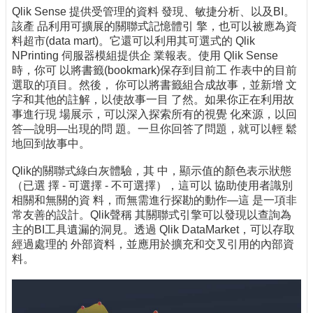
Qlik Sense 提供受管理的資料 發現、敏捷分析、以及BI。
該產 品利用可擴展的關聯式記憶體引 擎，也可以被應為資
料超市(data mart)。它還可以利用其可選式的 Qlik
NPrinting 伺服器模組提供企 業報表。使用 Qlik Sense
時，你可 以將書籤(bookmark)保存到目前工 作表中的目前
選取的項目。然後， 你可以將書籤組合成故事，並新增 文
字和其他的註解，以使故事一目 了然。如果你正在利用故
事進行現 場展示，可以深入探索所有的視覺 化來源，以回
答—說明—出現的問 題。一旦你回答了問題，就可以輕 鬆
地回到故事中。
Qlik的關聯式綠白灰體驗，其 中，顯示值的顏色表示狀態
（已選 擇 - 可選擇 - 不可選擇），這可以 協助使用者識別
相關和無關的資 料，而無需進行探勘的動作—這 是一項非
常友善的設計。Qlik聲稱 其關聯式引擎可以發現以查詢為
主的BI工具遺漏的洞見。透過 Qlik DataMarket，可以存取
經過處理的 外部資料，並應用於擴充和交叉引用的內部資
料。