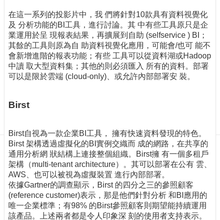
訊
在這一系列的投影片中，我 們將針對10款具有資料視覺化
訂
及 分析功能的BI工具，進行討論。其 中有些工具原只是企
閱/
業運用於呈 現報表結果，再擴展到自助 (selfservice ) BI；
取
其餘的工具則原為自 助資料視覺化應用，可能會/也可 能不
消
會新增進階的報表功能；有些 工具可以從資料湖或Hadoop
網
中讀 取大型資料集；其他的則必須匯入 所有的資料。部署
站
可以是限於雲端 (cloud-only)、或允許內部部署安 裝。
導
覽
Birst
最
新
消
Birst自視為一款企業BI工具， 擁有快速資料發現的特色。
息
Birst 架構透過虛擬化的BI實例交織而 成的網路，在共享的
通用分析網 狀結構上連接整個組織。Birst擁 有一個多租戶
關
架構（multi-tenant architecture）。其可以部署在公有 雲、
於
AWS、也可以被視為虛擬裝置 進行內部部署。
我
依據Gartner的調查顯示，Birst 的四分之三的參照顧客
們
(reference customer)表示，那是他們針對分析 和BI應用的
唯一企業標準；有98% 的Birst參照顧客則期望能持續運用
出
該產品。上述兩者都是令人印象深 刻的使用者支持表示。
版