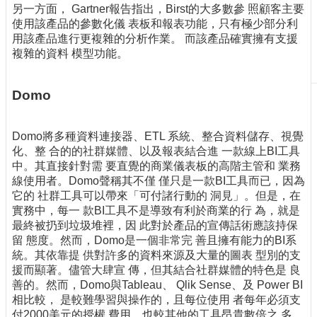
另一方面， Gartner報告指出，Birst的大多數參 照顧客主要
刊
使用該產品的參數化儀 表板和報表功能，只有極少部分利
物
用該產品進行更複雜的分析作業。 而該產品確實擁有支援
複雜的資料 模型功能。
校
務
服
Domo
務
專
Domo將多種資料連接器、ETL 系統、整合資料儲存、視覺
題
化、整 合的的社群媒體、以及報表結合進 一款線上BI工具
報
中。其直接針對需 要直覺的商業儀表板的高階主管和 業務
導
線使用者。Domo聲稱其不僅 僅只是一款BI工具而已，因為
它的 社群工具可以帶來「可付諸行動的 洞見」。但是，在
技
實務中，每一 款BI工具不是導致有利於商業的行 為，就是
術
最終被扔到垃圾堆裡，因 此對於產品的宣傳話術應該持保
論
留 態度。然而，Domo是一個非常完 善且擁有能力的BI系
壇
統。其依靠提 供對許多的資料來源及大量的圖表 型別的支
援而顯著。儘管大肆宣 傳，但其結合社群媒體的特色是 良
產
善的。然而，Domo與Tableau、 Qlik Sense、及 Power BI
業
相比較， 是較難學習與操作的，且每位使用 者每年必須支
專
付2000美元的授權 費用，也較其他的工具昂貴數倍之 多。
欄