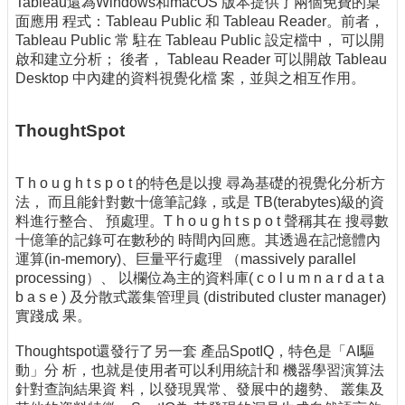
Tableau還為Windows和macOS 版本提供了兩個免費的桌
面應用 程式：Tableau Public 和 Tableau Reader。前者，
Tableau Public 常 駐在 Tableau Public 設定檔中， 可以開
啟和建立分析； 後者， Tableau Reader 可以開啟 Tableau
Desktop 中內建的資料視覺化檔 案，並與之相互作用。
ThoughtSpot
T h o u g h t s p o t 的特色是以搜 尋為基礎的視覺化分析方
法， 而且能針對數十億筆記錄，或是 TB(terabytes)級的資
料進行整合、 預處理。T h o u g h t s p o t 聲稱其在 搜尋數
十億筆的記錄可在數秒的 時間內回應。其透過在記憶體內
運算(in-memory)、巨量平行處理 （massively parallel
processing）、 以欄位為主的資料庫( c o l u m n a r d a t a
b a s e ) 及分散式叢集管理員 (distributed cluster manager)
實踐成 果。
Thoughtspot還發行了另一套 產品SpotIQ，特色是「AI驅
動」分 析，也就是使用者可以利用統計和 機器學習演算法
針對查詢結果資 料，以發現異常、發展中的趨勢、 叢集及