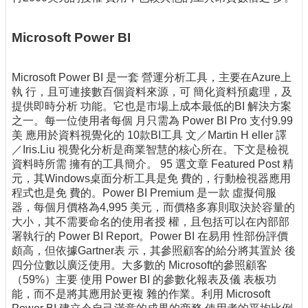
Microsoft Power BI
Microsoft Power BI 是一套 營運分析工具，主要在Azure上
執 行，且可連接數百個資料來源，可 簡化資料預處理，及
提供即時分析 功能。它也是市場上成本最低的BI 解決方案
之一。每一位使用者每個 月只需為 Power BI Pro 支付9.99
美 應用於資料視覺化的 10款BI工具 文／Martin H eller 譯
／Iris.Liu 視覺化分析是商業智慧的核心所在。下文是檢視
資料時所需 擁有的工具簡介。 95 選文章 Featured Post 精
元，其Windows桌面分析工具是免 費的，行動檢視器應用
程式也是免 費的。Power BI Premium 是一款 虛擬伺服
器，每個月價格為4,995 美元，而價格多寡則取決於容量的
大小，其不需要命名的使用者授 權，且包括可以在內部部
署執行的 Power BI Report。Power BI 在易用 性部份評價
頗高，但依據Gartner表 示，其參照顧客的給分將其置於 後
四分位數以廣泛使用。大多數的 Microsoft的參照顧客
（59%）主要 使用 Power BI 的參數化報表及儀 表板功
能，而不是將其應用於更複 雜的作業。利用 Microsoft