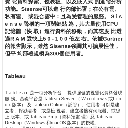
覺 化資料探索、儀表板、以及嵌入式 的進階分析
功能。Sisense可以進 行內部部署；在公有雲、
私有雲、 或混合雲中；且為受管理的服務。 S i s
e n s e 聲稱的一項關鍵點 為，其大量使用CPU
記憶體（快 取）進行資料的移動，而其速度 比透
過R A M 還快上5 0 - 1 0 0 倍左 右。依據Gartner
的報告顯示，雖然 Sisense強調其可擴展性佳，
但平 均部署規模為300個使用者。
Tableau
T a b l e a u 是一種分析平台， 提供強健的視覺化資料發現
服 務。基礎平台是 Tableau Server （ W i n d o w s 或L i n
u x 版本） 及 Tableau Online（託管）。使用者 可以是建
立者、探勘者者、或是檢 視者。建立者擁有伺服器、或線
上 版本、或 Tableau Prep（資料預處 理）及 Tableau
Desktop（Windows 和macOS 版本）的授權。