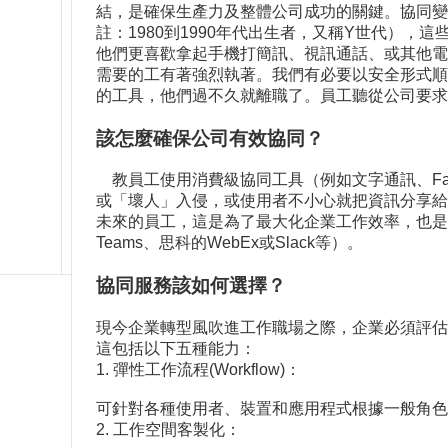
結，是確保生產力及整體公司成功的關鍵。協同變得
註：1980到1990年代出生者，又稱Y世代），這
他們更喜歡拿起手機打簡訊、視訊通話、或其他電
需要的工有著強烈執著。我們有必要以安全形式順
的工具，他們過不久就離職了。員工聽從公司要求
該怎麼確保公司有效協同？
教員工使用消費級協同工具（例如文字通訊、Faceb
或「壞人」入侵，或使用者不小心就把資訊分享給
未來的員工，這是為了最大化企業工作效率，也
Teams、思科的WebEx或Slack等）。
協同服務該如何選擇？
現今企業轉型風吹進工作職場之際，企業必須評估
這包括以下五種能力：
1. 彈性工作流程(Workflow)：
可針對各種使用者、裝置和應用程式根據一般角色
2. 工作空間客製化：