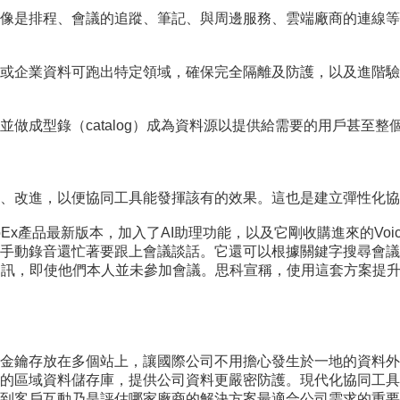
像是排程、會議的追蹤、筆記、與周邊服務、雲端廠商的連線等
或企業資料可跑出特定領域，確保完全隔離及防護，以及進階驗
做成型錄（catalog）成為資料源以提供給需要的用戶甚至整
、改進，以便協同工具能發揮該有的效果。這也是建立彈性化協
x產品最新版本，加入了AI助理功能，以及它剛收購進來的Voic
手動錄音還忙著要跟上會議談話。它還可以根據關鍵字搜尋會議
的資訊，即使他們本人並未參加會議。思科宣稱，使用這套方案提升
金鑰存放在多個站上，讓國際公司不用擔心發生於一地的資料外
的區域資料儲存庫，提供公司資料更嚴密防護。現代化協同工具
到客戶互動乃是評估哪家廠商的解決方案最適合公司需求的重要條