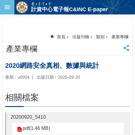
跳到主要內容區塊
計資中心電子報C&INC E-paper
進
階
搜
尋
首頁
出版刊物
類別
產業專欄
回
產業專欄
首
頁
臺
2020網路安全真相、數據與統計
大
首
卷期：v0054
出版日期：2020-09-20
頁
計
相關檔案
中
首
頁
20200920_5410
聯
絡
pdf(1.46 MB)
資