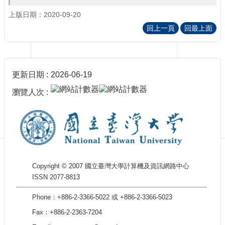
訊
上版日期：2020-09-20
訂
閱/
回上一頁
回最上面
取
消
網
站
更新日期
2026-06-19
導
瀏覽人次
覽
最
新
消
息
關
Copyright © 2007 國立臺灣大學計算機及資訊網路中心
於
ISSN 2077-8813
我
們
Phone：+886-2-3366-5022 或 +886-2-3366-5023
Fax：+886-2-2363-7204
出
版