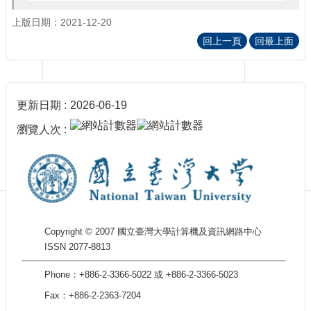
訊
訂
上版日期：2021-12-20
閱/
回上一頁
回最上面
取
消
網
站
更新日期
2026-06-19
導
覽
瀏覽人次
最
新
消
息
關
Copyright © 2007 國立臺灣大學計算機及資訊網路中心
於
ISSN 2077-8813
我
們
Phone：+886-2-3366-5022 或 +886-2-3366-5023
出
Fax：+886-2-2363-7204
版