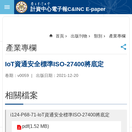
跳到主要內容區塊
計資中心電子報C&INC E-paper
進
階
搜
尋
首頁
出版刊物
類別
產業專欄
回
產業專欄
首
頁
臺
IoT資通安全標準ISO-27400將底定
大
首
卷期：v0059
出版日期：2021-12-20
頁
計
相關檔案
中
首
頁
i124-P68-71-IoT資通安全標準ISO-27400將底定
聯
絡
pdf(1.52 MB)
資