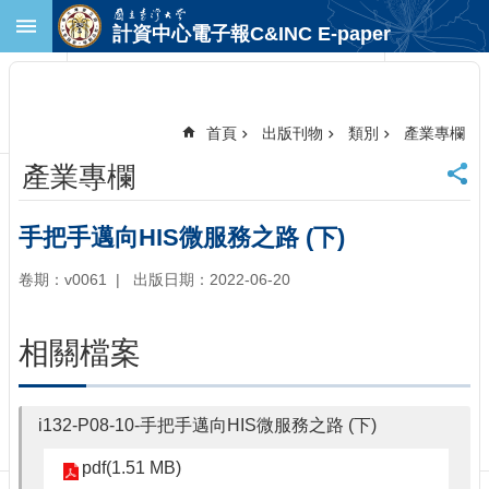
跳到主要內容區塊
計資中心電子報C&INC E-paper
進
階
搜
尋
首頁
出版刊物
類別
產業專欄
回
產業專欄
首
頁
臺
手把手邁向HIS微服務之路 (下)
大
首
卷期：v0061
出版日期：2022-06-20
頁
計
相關檔案
中
首
頁
i132-P08-10-手把手邁向HIS微服務之路 (下)
聯
絡
pdf(1.51 MB)
資