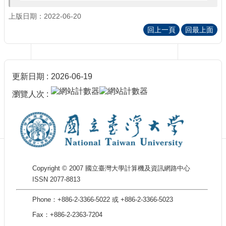
訊
訂
上版日期：2022-06-20
閱/
回上一頁
回最上面
取
消
網
站
更新日期
2026-06-19
導
覽
瀏覽人次
最
新
消
息
關
Copyright © 2007 國立臺灣大學計算機及資訊網路中心
於
ISSN 2077-8813
我
們
Phone：+886-2-3366-5022 或 +886-2-3366-5023
出
Fax：+886-2-2363-7204
版