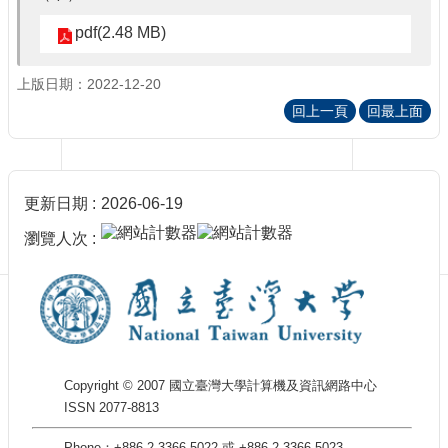
訊
訂
pdf(2.48 MB)
閱/
取
上版日期：2022-12-20
消
回上一頁
回最上面
網
站
導
覽
更新日期
2026-06-19
最
瀏覽人次
新
消
息
關
於
我
Copyright © 2007 國立臺灣大學計算機及資訊網路中心
們
ISSN 2077-8813
出
版
Phone：+886-2-3366-5022 或 +886-2-3366-5023