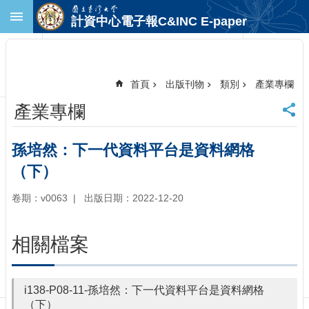
跳到主要內容區塊
計資中心電子報C&INC E-paper
進
階
搜
尋
首頁
出版刊物
類別
產業專欄
回
產業專欄
首
頁
臺
孫培然：下一代資料平台是資料網格
大
（下）
首
頁
卷期：v0063
出版日期：2022-12-20
計
中
首
相關檔案
頁
聯
絡
i138-P08-11-孫培然：下一代資料平台是資料網格
資
（下）