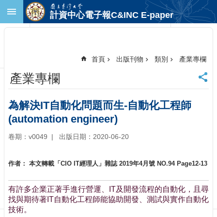
跳到主要內容區塊
計資中心電子報C&INC E-paper
進
階
搜
尋
首頁
出版刊物
類別
產業專欄
回
產業專欄
首
頁
臺
為解決IT自動化問題而生-自動化工程師
大
(automation engineer)
首
頁
卷期：v0049
出版日期：2020-06-20
計
中
作者： 本文轉載「CIO IT經理人」雜誌 2019年4月號 NO.94 Page12-13
首
頁
聯
有許多企業正著手進行營運、IT及開發流程的自動化，且尋
絡
找與期待著IT自動化工程師能協助開發、測試與實作自動化
資
技術。