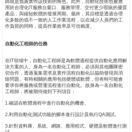
師就是負責實作該技術的角色。此外，自動化技術也被應
刊
用於合理化IT服務台窗口、服務管理、交付更少瑕疵的優質
物
產品，與縮短軟體的發展周期。最終，其目標是透過合理
化多餘的或不一致的人工作業流程，以在減少人員們的工
校
作負荷的同時，提高作業效率及可信賴度。
務
服
務
自動化工程師的任務
專
題
在IT領域中，自動化工程師是為軟體過程提供自動化應用解
報
決方案的人。身為一名自動化工程師，必須與其他團隊密
導
切合作，透過蒐集需求及實作流程自動化以協助發現與消
除問題。有時相關的應用包括硬體或軟體，但有時可能會
技
要求你將服務或營運流程進行自動化。故身為一名自動化
術
工程師，將被期待做到下列項目：
論
壇
1.確認在軟體過程中進行自動化的機會。
產
2.利用自動化測試功能的腳本進行設計及執行QA測試。
業
專
3.針對資料庫、系統、網路、應用程式、硬體及軟體進行測
欄