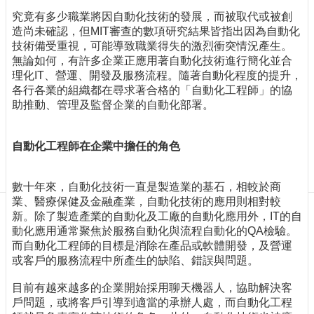
訊
究竟有多少職業將因自動化技術的發展，而被取代或被創
訂
造尚未確認，但MIT審查的數項研究結果皆指出因為自動化
閱/
技術備受重視，可能導致職業得失的激烈衝突情況產生。
取
無論如何，有許多企業正應用著自動化技術進行簡化並合
消
理化IT、營運、開發及服務流程。隨著自動化程度的提升，
網
各行各業的組織都在尋求著合格的「自動化工程師」的協
站
助推動、管理及監督企業的自動化部署。
導
覽
自動化工程師在企業中擔任的角色
最
新
消
數十年來，自動化技術一直是製造業的基石，相較於商
息
業、醫療保健及金融產業，自動化技術的應用則相對較
新。除了製造產業的自動化及工廠的自動化應用外，IT的自
關
動化應用通常聚焦於服務自動化與流程自動化的QA檢驗。
於
而自動化工程師的目標是消除在產品或軟體開發，及營運
我
或客戶的服務流程中所產生的缺陷、錯誤與問題。
們
目前有越來越多的企業開始採用聊天機器人，協助解決客
出
戶問題，或將客戶引導到適當的承辦人處，而自動化工程
版