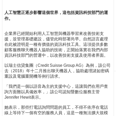
訊
訂
人工智慧正逐步影響這個世界，這包括資訊科技部門的運
閱/
作。
取
消
網
企業界已經開始利用人工智慧與機器學習來改善技術支
站
援，並管理基礎建設，儘管此時部署尚早。自然語言處理
導
在此被證明是一種有價值的資訊科技工具。這項提供多數
覽
顧客服務聊天機器人協助的技術，正開始落實在我們內部
資訊科技部門的營運中，以改善技術支援及使用者界面。
最
新
以瑞士信貸集團（Credit Suisse Group AG）為例，該公司
消
去（2018）年十二月推出聊天機器人，協助處理諸如密碼
息
重設及電腦重開機等例行請求。
關
「我們是一個以語音為主的支援中心，這讓我們在用戶查
於
詢方面難以具備效率，」該公司認知暨數位服務主管
我
Jennifer Hewit表示。
們
她表示，那些打電話詢問問題的員工，不得不依序在電話
出
線上等待下一個有空的服務人員，這是一種無法擴大規模
版