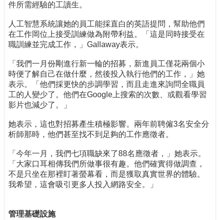
件所需經驗的工讀生。
人工智慧系統讓她的員工能採直白的英語提問，幫助他們
在工作岡位上接受訓練做為附帶利益。「這是同時接受在
職訓練並完成工作，」Gallaway表示。
「我們一月份剛進行新一輪的招募，新進員工僅花兩個小
時便了解自己在做什麼，然後投入執行他們的工作，」她
表示。「他們採更快的步調學習，而且走進來詢問全職員
工的人變少了。他們在Google上搜索的次數、或觀看學習
影片也減少了。」
她表示，這也對招募產生積極影響。兩年前聘僱3名安全分
析師那時，他們甚至找不到足夠的工作應徵者。
「今年一月，我們七項職缺來了88名應徵者，」她表示。
「大家口耳相傳我們所做事很有趣。他們確實得做調查，
不是只坐在那裡盯著螢幕看，而是獲取真實世界的體驗。
我希望，這會吸引更多人投入網路安全。」
管理基礎設施