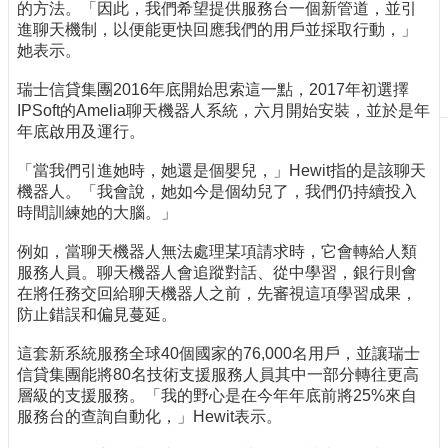
的方法。「因此，我們希望提供服務台一個新管道，並引
刊
進聊天機制，以便能更快回應我們的用戶並採取行動，」
物
她表示。
校
瑞士信貸集團2016年底開始思索這一點，2017年初選擇
務
IPSoft的Amelia聊天機器人系統，六月開始安裝，並於是年
服
年底啟用及運行。
務
「當我們引進她時，她還是個嬰兒，」Hewit指的是該聊天
專
機器人。「我會說，她如今是個幼兒了，我們仍持續投入
題
時間訓練她的大腦。」
報
導
例如，當聊天機器人無法處理某項請求時，它會轉給人類
服務人員。聊天機器人會追蹤對話、從中學習，銀行則會
技
在將任務交回給聊天機器人之前，先審視這項學習成果，
術
防止錯誤和偏見蔓延。
論
壇
這套新系統服務全球40個國家的76,000名用戶，並讓瑞士
信貸集團能將80名技術支援服務人員其中一部分轉往更高
產
層級的支援服務。「我的野心是在今年年底前將25%來自
業
服務台的查詢自動化，」Hewit表示。
專
欄