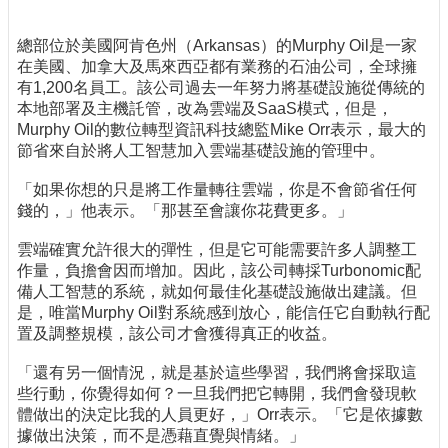
總部位於美國阿肯色州（Arkansas）的Murphy Oil是一家
在美國、加拿大及馬來西亞都有業務的石油公司，全球擁
有1,200名員工。該公司過去一年努力將基礎設施從傳統的
本地部署及主機託管，改為雲端及SaaS模式，但是，
Murphy Oil的數位轉型資訊科技總監Mike Orr表示，最大的
節省來自於將人工智慧加入雲端基礎設施的管理中。
「如果你想的只是將工作量轉往雲端，你是不會節省任何
錢的，」他表示。「那甚至會讓你花費更多。」
雲端確實允許很大的彈性，但是它可能需要許多人調整工
作量，負擔會因而增加。因此，該公司轉採Turbonomic配
備人工智慧的系統，就如何最佳化基礎設施做出建議。但
是，唯當Murphy Oil對系統感到放心，能信任它自動執行配
置及調整規模，該公司才會獲得真正的收益。
「還有另一個情況，就是基於這些學習，我們將會採取這
些行動，你覺得如何？一旦我們把它轉開，我們會發現軟
體做出的決定比我的人員更好，」Orr表示。「它是依據數
據做出決策，而不是憑藉直覺與情緒。」