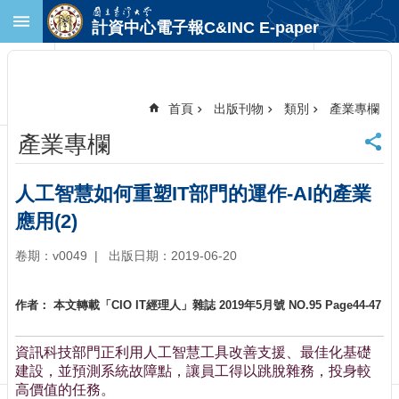
跳到主要內容區塊
計資中心電子報C&INC E-paper
進
階
搜
尋
首頁
出版刊物
類別
產業專欄
回
產業專欄
首
頁
臺
人工智慧如何重塑IT部門的運作-AI的產業
大
應用(2)
首
頁
卷期：v0049
出版日期：2019-06-20
計
中
首
作者： 本文轉載「CIO IT經理人」雜誌 2019年5月號 NO.95 Page44-47
頁
聯
資訊科技部門正利用人工智慧工具改善支援、最佳化基礎
絡
建設，並預測系統故障點，讓員工得以跳脫雜務，投身較
資
高價值的任務。