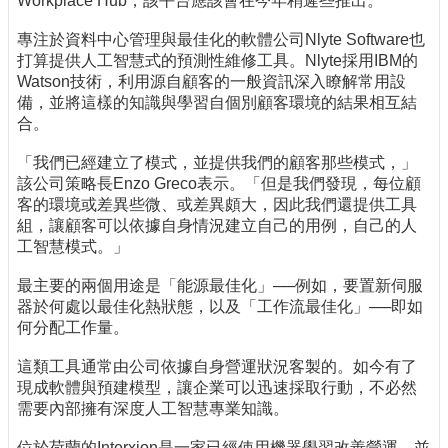
Workplace Hub，該平台應該會在今年稍遲些推出。
專注於資料中心管理與最佳化的軟體公司Nlyte Software也
打算提供人工智慧式的預測性維修工具。Nlyte採用IBM的
Watson技術，利用源自顧客的一般資訊深入瞭解常用設
備，並將這樣的知識與學習自個別顧客環境的結果相互結
合。
「我們已經建立了模式，並提供我們的顧客那些模式，」
該公司策略長Enzo Greco表示。「但是我們發現，每位顧
客的環境或差異些微、或差異頗大，因此我們還提供工具
組，讓顧客可以依據自身情況建立自己的用例，自己的人
工智慧模式。」
最主要的兩個用途是「能源最佳化」──例如，要置新伺服
器於何處以最佳化熱狀態，以及「工作流最佳化」──即如
何分配工作量。
這類工具通常由公司依據自身營運狀況客製的。如今有了
現成軟體與預建模型，讓企業可以迅速採取行動，不必然
需要內部擁有深度人工智慧專業知識。
位於荷蘭的Interxion是一家已經使用機器學習改善營運，並