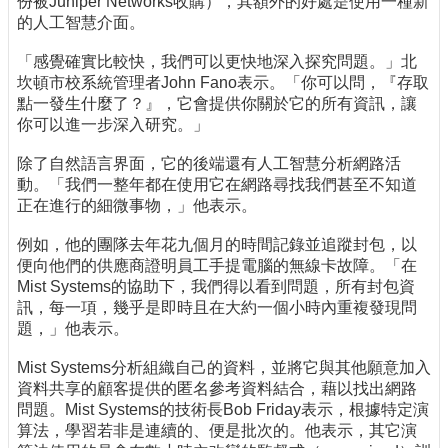
份被Juniper Networks收購），其額外的好處是使用一種新
的人工智慧介面。
「感覺確實比較快，我們可以更快地深入探究問題。」北
坎頓市校系統管理者John Fano表示。「你可以問，『存取
點一發生什麼了？』，它會提供你關於它的所有資訊，讓
你可以進一步深入研究。」
除了自然語言界面，它的後端還有人工智慧分析網路活
動。「我們一整年都在使用它在網路尋找我們甚至不知道
正在進行的細微事物，」他表示。
例如，他的團隊去年花九個月的時間記錄並追蹤封包，以
便向他們的供應商證明員工手提電腦的無線卡故障。「在
Mist Systems的協助下，我們得以看到問題，所有封包資
訊，每一項，幾乎是即時且在大約一個小時內重複發現問
題，」他表示。
Mist Systems分析組織自己的資料，並將它與其他願意加入
資料共享的顧客提供的匿名參考資料結合，藉以找出網路
問題。Mist Systems的技術長Bob Friday表示，根據特定演
算法，學習若非是連續的、便是批次的。他表示，其它演