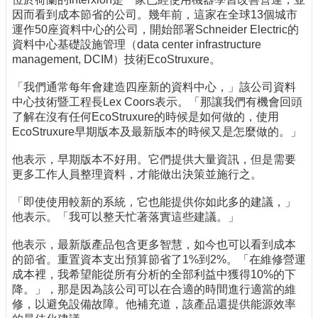
因而看到成本節省的公司。幾年前，這家在全球13個城市
運作50座資料中心的公司，開始部署Schneider Electric的
資料中心基礎設施管理（data center infrastructure
management, DCIM）技術EcoStruxure。
「我們通常每年會建造四座新的資料中心，」該公司資料
中心技術暨工程長Lex Coors表示。「那讓我們有機會回頭
了解在沒有任何EcoStruxure的時候是如何做的，使用
EcoStruxure早期版本及最新版本的時候又是怎麼做的。」
他表示，早期版本不好用。它們提供大量資訊，但是需要
更多工作人員整理資料，才能做出決策並施行之。
「即使使用較新的系統，它也能提供你如此多的建議，」
他表示。「我可以整天忙著落實這些建議。」
他表示，最新版產品包含更多智慧，如今也可以看到成本
的節省。重置資本支出預算節省了1%到2%。「在維修營運
成本裡，我希望能從所有分析的全部利益中獲得10%的下
降。」，那是因為該公司可以在合適的時間進行適當的維
修，以避免設備故障。他補充道，該產品還提供能源效率