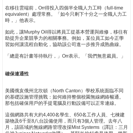
在移往雲端前，Orr得投入四個半全職人力工時（full-time
equivalent）處理常務。「如今只剩下十分之一全職人力工
時，」他表示。
如此，讓Murphy Oil得以將員工從基本營運與維修，移往有
助提升企業競爭力的相關事務。例如，某位員工如今正學
習如何讓流程自動化，協助該公司進一步推升成熟曲線。
「總是有計畫等待執行，」Orr表示。「我們無意裁員。」
確保連通性
美國俄亥俄州北坎頓（North Canton）學校系統面臨不同
的基礎設施管理挑戰：如何維持整個校園無線網絡暢通。
那包括確保用戶的手提電腦及行動設備可以正常連線。
這個網路共有大約4,400名學生、650名工作人員、七棟建
築物及6千至8八台設備使用，而只有3個人管理。去年八
月，該區域的無線網路管理改採Mist Systems（譯註：三月