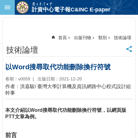
跳到主要內容區塊
計資中心電子報C&INC E-paper
進
階
搜
尋
首頁
出版刊物
類別
技術論壇
回
技術論壇
首
頁
臺
以Word搜尋取代功能刪除換行符號
大
首
卷期：v0059
出版日期：2021-12-20
頁
作者：洪嘉駿/ 臺灣大學計算機及資訊網路中心程式設計組
計
幹事
中
首
本文介紹以Word搜尋取代功能刪除換行符號，以網頁版
頁
PTT文章為例。
聯
絡
資
前言