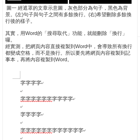
刊
圖一 經遮罩的文章示意圖，灰色部分為句子，黑色為背
物
景。(左)句子與句子之間有多餘換行。(右)希望刪除多餘換
行後的樣子。
校
務
其實，用Word的「搜尋取代」功能，就能刪除「換行」
服
囉。
務
經實測，把網頁內容直接複製到Word中，會導致所有換行
都變成空格，而不是換行。所以要先將網頁內容複製到記
專
事本，再將內容複製到Word。
題
報
導
技
術
論
壇
產
業
專
欄