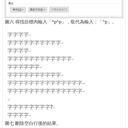
圖六 尋找目標內輸入「^p^p」，取代為輸入：「^p」。
圖七 刪除空白行後的結果。