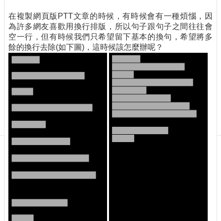
訊
訂
在複製網頁版PTT文章的時候，有時候會有一種煩惱，因
閱/
為許多網友喜歡用換行排版，所以句子跟句子之間往往會
取
空一行，但有時候我們只希望留下基本的換句，希望將多
消
餘的換行去除(如下圖)，這時候該怎麼辦呢？
網
站
導
覽
最
新
消
息
關
於
我
們
出
版