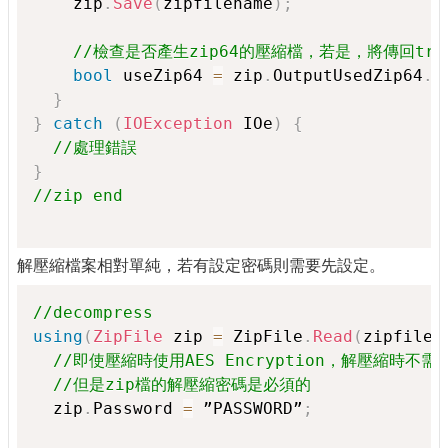
    zip
.
Save
(
zipfilename
)
;
//檢查是否產生zip64的壓縮檔，若是，將傳回tru
bool
 useZip64 
=
 zip
.
OutputUsedZip64
.
V
}
}
catch
(
IOException
 IOe
)
{
//處理錯誤
}
//zip end
解壓縮檔案相對單純，若有設定密碼則需要先設定。
//decompress
using
(
ZipFile
 zip 
=
 ZipFile
.
Read
(
zipfilen
//即使壓縮時使用AES Encryption，解壓縮時不
//但是zip檔的解壓縮密碼是必須的
  zip
.
Password 
=
 ”PASSWORD”
;