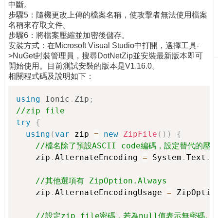
中斷。
刊
步驟5：隨機更改上傳的檔案名稱，使攻擊者無法使用檔案
物
名稱來存取文件。
步驟6：將檔案壓縮並加密後儲存。
校
安裝方式：在Microsoft Visual Studio中打開，選擇工具-
務
>NuGet封裝管理員，搜尋DotNetZip並安裝最新版本即可
服
開始使用。目前測試安裝的版本是V1.16.0。
務
相關程式碼及說明如下：
專
題
using
Ionic
.
Zip
;
報
//zip file  
導
try
{
using
(
var
 zip 
=
new
ZipFile
(
)
)
{
技
//檔名除了預設ASCII code編碼，設定替代的壓
術
    zip
.
AlternateEncoding 
=
 System
.
Text
.
E
論
壇
//其他選項有 ZipOption.Always
產
    zip
.
AlternateEncodingUsage 
=
 ZipOptio
業
專
//設定zip file密碼，若為null值表示無密碼。
欄