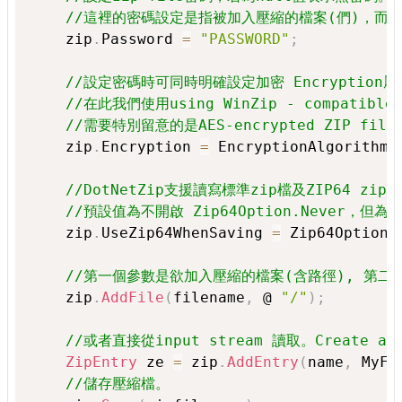
//這裡的密碼設定是指被加入壓縮的檔案(們)，而
    zip
.
Password 
=
"PASSWORD"
;
//設定密碼時可同時明確設定加密 Encryption
//在此我們使用using WinZip - compatible A
//需要特別留意的是AES-encrypted ZIP 
    zip
.
Encryption 
=
 EncryptionAlgorithm
.
//DotNetZip支援讀寫標準zip檔及ZIP64 zip檔。
//預設值為不開啟 Zip64Option.Neve
    zip
.
UseZip64WhenSaving 
=
 Zip64Option
.
//第一個參數是欲加入壓縮的檔案(含路徑), 第
    zip
.
AddFile
(
filename
,
 @ 
"/"
)
;
//或者直接從input stream 讀取。Create an ent
ZipEntry
 ze 
=
 zip
.
AddEntry
(
name
,
 MyFi
//儲存壓縮檔。