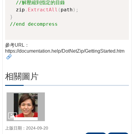
//解壓縮到指定的目錄
  zip
.
ExtractAll
(
path
)
;
}
//end decompress
參考URL：
https://documentation.help/DotNetZip/GettingStarted.htm
相關圖片
上版日期：2024-09-20