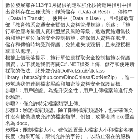
訊
數位發展部在113年1月提供的隱私強化技術應用指引中指
訂
出資料存在三種狀態：靜態儲存（Data at Rest）、傳輸中
閱/
（Data in Transit）、使用中（Data in Use）。且根據教育
取
部「教育體系資通安全暨個人資料管理規範」所述：「施
消
行單位應考量個人資料型態及風險等級，透過實施適當技
網
術和施行單位面的安全控制措施，確保個人資料在處理、
站
儲存和傳輸時均受到保護，免於遺失或毀損，且未經授權
導
或非法處理。」
覽
根據上個段落提示，施行單位應採取安全控制措施以保護
個資，以下就是我們有關C# .NET檔案上傳、儲存和使用所
最
採取的做法。此外並介紹DotNetZip這個class
新
library（https://github.com/DinoChiesa/DotNetZip），進一
消
步幫助我們達到檔案壓縮和加密等資料安全保護目標。
息
步驟1：用戶驗證。為提升安全性，用戶上傳檔案前進行身
份驗證。
關
步驟2：僅允許特定檔案類型上傳。
於
步驟3：驗證檔案類型。除了限制檔案類型外，也要確保文
我
件沒有被偽裝成允許的檔案類型。例如，攻擊者將.exe重命
們
名為.docx。
步驟4：限制檔案大小。確保設置最大檔案大小和檔案名稱
出
長度（如果可能，限制允許的字符），以防止潛在的服務
版