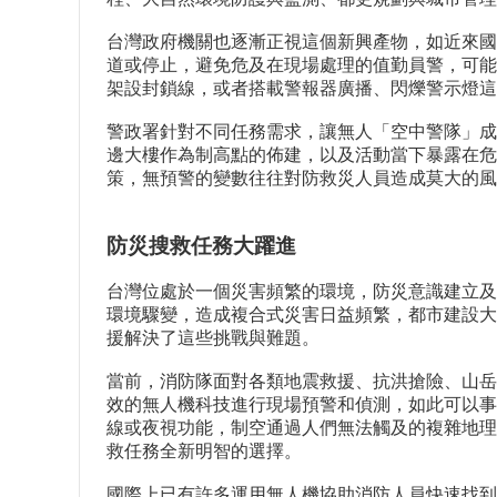
台灣政府機關也逐漸正視這個新興產物，如近來國
道或停止，避免危及在現場處理的值勤員警，可能
架設封鎖線，或者搭載警報器廣播、閃爍警示燈這
警政署針對不同任務需求，讓無人「空中警隊」成
邊大樓作為制高點的佈建，以及活動當下暴露在危
策，無預警的變數往往對防救災人員造成莫大的風
防災搜救任務大躍進
台灣位處於一個災害頻繁的環境，防災意識建立及
環境驟變，造成複合式災害日益頻繁，都市建設大
援解決了這些挑戰與難題。
當前，消防隊面對各類地震救援、抗洪搶險、山岳
效的無人機科技進行現場預警和偵測，如此可以事
線或夜視功能，制空通過人們無法觸及的複雜地理
救任務全新明智的選擇。
國際上已有許多運用無人機協助消防人員快速找到