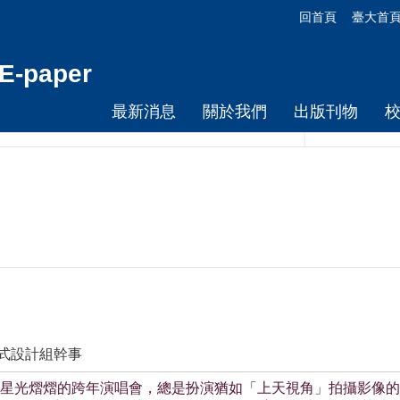
回首頁
臺大首
-paper
最新消息
關於我們
出版刊物
程式設計組幹事
星光熠熠的跨年演唱會，總是扮演猶如「上天視角」拍攝影像的