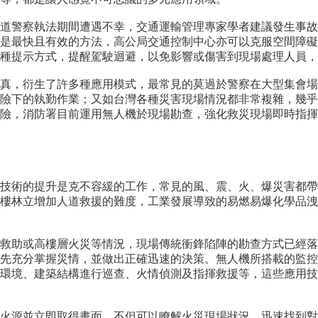
道警察執法期間遭遇不幸，交通運輸管理專家學者建議發生事故
是最快且有效的方法，高公局交通控制中心亦可以克服空間障礙
種提示方式，提醒駕駛迴避，以免影響或傷害到現場處理人員，
真，衍生了許多種應用模式，最常見的莫過於警察在大型集會場
險下的執勤作業；又如台灣各種災害現場情況都非常複雜，幾乎
險，消防署目前運用無人機於現場勘查，強化救災現場即時指揮
技術的提升是克不容緩的工作，常見的風、震、火、爆災害都帶
樓林立增加人道救援的難度，工業發展導致的易燃易爆化學品洩
救助或高樓層火災等情況，現場傳統衝鋒陷陣的勘查方式已經落
先充分掌握災情，並做出正確迅速的決策。無人機所搭載的監控
環境、建築結構進行巡查、火情偵測及指揮救援等，這些應用技
火源並立即取得畫面，不但可以瞭解火災現場狀況、迅速找到對