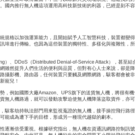
。國內推行無人機這項運用高科技新技術的利器，已經是刻不容
統規格以加強運算能力，且開始賦予人工智慧科技，裝置都變得
訊埠進行傳輸。也因為這些裝置的獨特性、多樣化與複雜性，所
DoS（Distributed Denial-of-Service Atta
網雖然提升人們生活的便利與品質，但對有心人士來說，卻是降
路攝影機、路由器，任何裝置只要觸及網際網路，駭客都會被非
新寵兒！
勢，例如國際大廠Amazon、UPS旗下的送貨無人機，將很有
貨無人機路過，就可以發動攻擊迫使無人機降落盜取貨件，亦可
，駭客劫持執法部門用來監視蒐證的無人機，接手操控飛行路徑
可能成為遭下手的目標，形成另一種現代越獄的劇本。
性逐漸倍受重視。根據研究指出，無人機在資通訊網路控制訊號