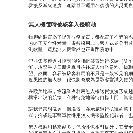
救援及滅火速度，進階甚至運用在後續的火災調查
無人機隨時被駭客入侵騎劫
物聯網裝置為了提升服務品質，都配置了不錯的系
忽略了安全性考量，多數採用非加密方式於公開通
測軟體，這點無人機當然也正重蹈覆轍中。
犯罪集團透過可控制的物聯網裝置進行挖礦（Mining）、D
鮮，攻擊手法日新月異且往往讓人出乎意料。物聯
望。然而，容易被駭客利用的不只是一般常見的網
度風險的無人機，很快將會成為是駭客嘗試入侵的
在歐美地區，物流業者利用無人機送貨慢慢形成趨
機常出沒的航線，守株待兔地等待目標上門，當送
讓我們來想像另一個場景，在示威遊行抗議的當下
眾；抑或是軍警單位採用無人機來監控犯罪者，也
無人機應用越來越多，危險性也相對提升，其安全