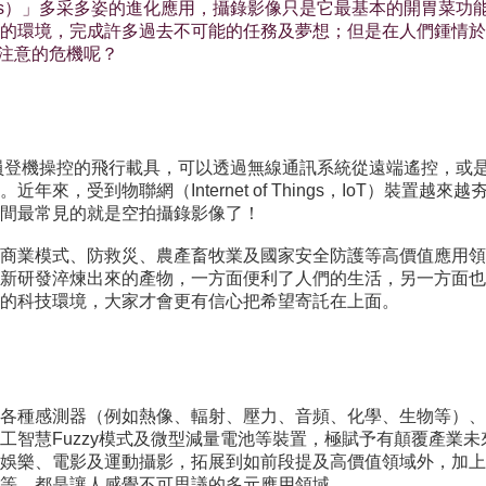
nes）」多采多姿的進化應用，攝錄影像只是它最基本的開胃菜
環境，完成許多過去不可能的任務及夢想；但是在人們鍾情於無人機
討與注意的危機呢？
駕駛員登機操控的飛行載具，可以透過無線通訊系統從遠端遙控，
來，受到物聯網（Internet of Things，IoT）裝置
間最常見的就是空拍攝錄影像了！
商業模式、防救災、農產畜牧業及國家安全防護等高價值應用領
新研發淬煉出來的產物，一方面便利了人們的生活，另一方面也
的科技環境，大家才會更有信心把希望寄託在上面。
各種感測器（例如熱像、輻射、壓力、音頻、化學、生物等）、
工智慧Fuzzy模式及微型減量電池等裝置，極賦予有顛覆產業
娛樂、電影及運動攝影，拓展到如前段提及高價值領域外，加上
等，都是讓人感覺不可思議的多元應用領域。