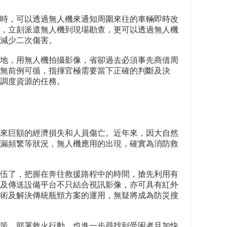
時，可以透過無人機來通知周圍來往的車輛即時改
，立刻派遣無人機到現場勘查，更可以透過無人機
減少二次傷害。
地，用無人機拍攝影像，省卻過去必須事先商借周
無前例可循，指揮官極需要當下正確的判斷及決
調度資源的任務。
來巨額的經濟損失和人員傷亡。近年來，因大自然
漏頻繁等狀況，無人機應用的出現，確實為消防救
伍了，把握在奔往救援路程中的時間，搶先利用有
及傳送設備平台不只結合視訊影像，亦可具有紅外
術及解決傳統瓶頸方案的運用，無疑將成為防災搜
策、部署救火行動，也進一步尋找到受困者且加快