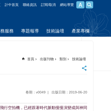
頁
計中首頁
聯絡資訊
訂閱/取消
網站導覽
校務服務
專題報導
技術論壇
產業專欄
首頁
出版刊物
類別
技術論壇
卷期：v0049
出版日期：2019-06-20
飛行空拍機，已經跟著時代脈動慢慢演變成與神同