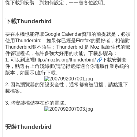
從下載到安裝，到如何設定，一一替各位說明。
刊
物
下載Thunderbird
校
務
要在本機也能存取Google Calendar資訊的前提就是，必須
服
使用Thunderbird，如果你已經是Firefox的愛好者，相信對
務
Thunderbird並不陌生；Thunderbird 是 Mozilla新生代的郵
件管理程式，有許多強大好用的功能。下載步驟為：
專
1. 可以到這裡
http://moztw.org/thunderbird/
下載安裝套
題
件，點選右上角淺綠框(請記得選擇適合你電腦作業系統的
報
版本，如圖示)進行下載。
導
2. 因為瀏覽器的預設安全性，通常都會被阻擋，請點選下
技
載檔案。
術
論
3. 將安裝檔儲存在你的電腦。
壇
產
業
安裝Thunderbird
專
欄