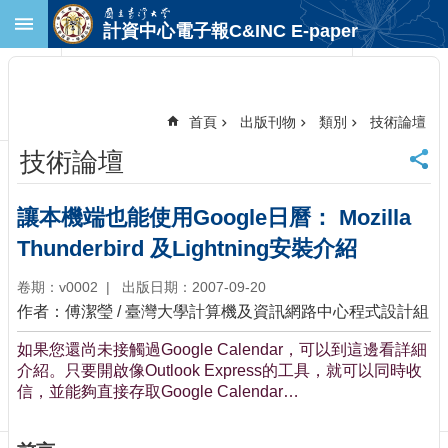
跳到主要內容區塊
計資中心電子報C&INC E-paper
進
階
搜
尋
首頁
出版刊物
類別
技術論壇
回
技術論壇
首
頁
臺
讓本機端也能使用Google日曆： Mozilla
大
Thunderbird 及Lightning安裝介紹
首
頁
卷期：v0002
出版日期：2007-09-20
計
作者：傅潔瑩 / 臺灣大學計算機及資訊網路中心程式設計組
中
首
如果您還尚未接觸過Google Calendar，可以到這邊看詳細
頁
介紹。只要開啟像Outlook Express的工具，就可以同時收
聯
信，並能夠直接存取Google Calendar…
絡
資