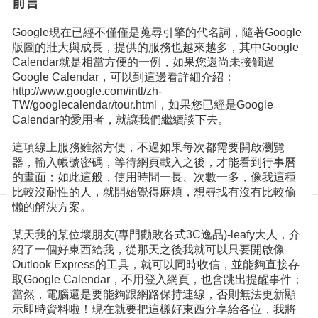
前言
訊
訂
Google現在已經不僅僅是蒐尋引擎的代名詞，隨著Google
閱/
版圖的壯大與成長，提供的服務也越來越多，其中Google
取
Calendar就是相當方便的一例，如果您還尚未接觸過
消
Google Calendar，可以到這邊看詳細介紹：
網
http://www.google.com/intl/zh-
站
TW/googlecalendar/tour.html，如果您已經是Google
導
Calendar的愛用者，就讓我們繼續談下去。
覽
這項線上服務雖然方便，不過如果每次都需要開啟瀏覽
最
器，輸入帳號密碼，等待網頁載入之後，才能看到行事曆
新
的畫面；如此這般，使用時間一長、次數一多，像我這種
消
比較沒耐性的人，就開始覺得麻煩，想尋找有沒有比較偷
息
懶的解決方案。
關
某天我的某位壞朋友(專門勸敗各式3C逸品)-leafy大人，介
於
紹了一個好東西給我，從那天之後我就可以只要開啟像
我
Outlook Express的工具，就可以同時收信，並能夠直接存
們
取Google Calendar，不用登入網頁，也會跳出提醒事件；
當然，電腦還是要能夠跟網路保持連線，否則無法更新顯
出
示即時資料啦！現在就要把這樣好東西分享給各位，我將
版