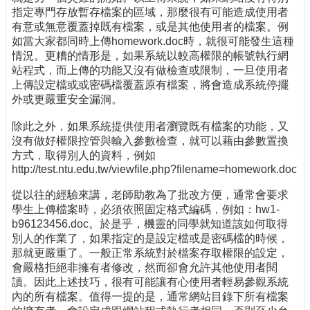
指定專門存放暫存檔案的區域，那麼很有可能造成使用者
有意或無意覆蓋掉既有檔案，或是其他使用者的檔案。例
如當大家都同時上傳homework.doc時，就很可能發生這種
情況。更糟的情形是，如果系統以較高權限的帳號執行網
站程式，而上傳的功能又沒有做檢查或限制，一旦使用者
上傳設定檔或或密碼檔覆蓋原有檔案，將會造成系統停擺
外或更嚴重安全漏洞。
除此之外，如果系統提供使用者瀏覽既有檔案的功能，又
沒有做好權限控管與輸入參數檢查，就可以藉由參數置換
方式，取得別人的資料，例如
http://test.ntu.edu.tw/viewfile.php?filename=homework.doc
從以往的經驗來講，老師助教為了批改方便，通常會要求
學生上傳檔案時，必須依照固定格式編碼，例如：hw1-
b96123456.doc。於是乎，機靈的同學就知道該如何取得
別人的作業了，如果指定的是設定檔或是密碼檔的時候，
那就更嚴重了。一般正常系統對於檔案存取權限的設定，
會嚴格拒絕非擁有者修改，然而卻會允許其他使用者閱
讀。因此上述技巧，很有可能讓有心使用者輕易參觀系統
內的所有檔案。值得一提的是，通常網站目錄下所有檔案