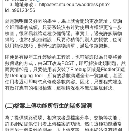
3. 地址修改： http://test.ntu.edu.tw/address.php?
id=b96123456
於是聰明而又好奇的學生，馬上就會開始更改網址，查詢
全班同學的成績。只要系統沒有針對使用者權限更進一步
檢查，很容易就讓這種伎倆得逞。事實上，過去許多購物
網站，也常犯此種錯誤，只要你猜得到別人的帳號，也可
以用類似技巧，翻閱他的購物清單，滿足偷窺樂趣。
即使是有幾年工作經驗的工程師，也可能誤以為只要將參
數傳遞的方式，由GET改為POST，即可解決此類問題。然
而實情卻是，只要使用者安裝了Firebug[2]或是Fiddler[3]這
類Debugging Tool，所有的參數傳遞全都一覽無遺，甚至
使用者還可即時恣意修改參數內容。因此，只要程式端沒
有做好應有的權限檢查，這種情況根本無法徹底解決。
(二)檔案上傳功能所衍生的諸多漏洞
為了提供網路硬碟、相簿或者是檔案分享、交換等功能，
許多網站提供使用者上傳檔案的功能。然而這種功能通常
就是另一個災難的開始。以上傳來說，如果網站沒有特別