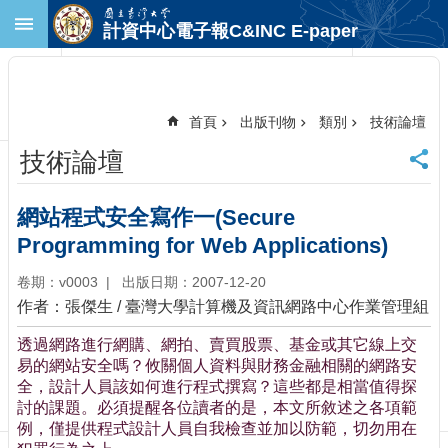
跳到主要內容區塊
計資中心電子報C&INC E-paper
進
階
搜
尋
首頁
出版刊物
類別
技術論壇
回
技術論壇
首
頁
臺
網站程式安全寫作一(Secure
大
Programming for Web Applications)
首
頁
卷期：v0003
出版日期：2007-12-20
計
作者：張傑生 / 臺灣大學計算機及資訊網路中心作業管理組
中
首
透過網路進行網購、網拍、賣買股票、基金或其它線上交
頁
易的網站安全嗎？攸關個人資料與財務金融相關的網路安
全，設計人員該如何進行程式撰寫？這些都是相當值得探
聯
討的課題。必須提醒各位讀者的是，本文所敘述之各項範
絡
例，僅提供程式設計人員自我檢查並加以防範，切勿用在
資