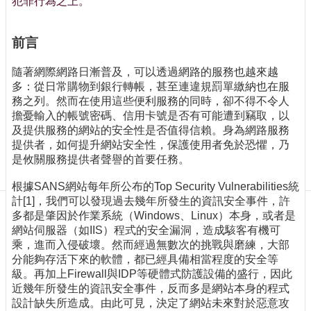
犯罪行為之上。
訊
訂
閱/
前言
取
消
隨著網際網路日漸普及，可以透過網路的服務也越來越
網
多：從日常購物到銀行轉帳，甚至連違規罰單繳納也在服
站
務之列。然而在使用這些便利服務的同時，卻不得不令人
導
擔憂輸入的帳號密碼、信用卡號是否有可能遭到竊取，以
覽
及提供服務的網站的安全性是否值得信賴。身為網路服務
提供者，如何提升網站安全性，保護使用者免於恐懼，乃
最
是攸關服務提供者聲譽的首要任務。
新
消
根據SANS網站每年所公布的Top Security Vulnerabilities統
息
計[1]，我們可以發現過去幾年所發生的資訊安全事件，許
多都是肇因於作業系統（Windows、Linux）本身，或者是
關
網站伺服器（如IIS）程式的安全漏洞，造成駭客有機可
於
乘，進而入侵破壞。然而經過無數次的挑戰與磨練，大部
我
分能夠存活下來的軟體，都已經具備相當程度的安全等
們
級。再加上Firewall與IDP等硬體式防護設備的盛行，因此
近幾年所發生的資訊安全事件，反而多是網站本身的程式
出
設計缺失所造成。由此可見，決定了網站未來對於惡意攻
版