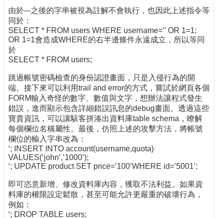
由於–-之後的字串被視為註解不會執行，也因此上述指令等
同於：
SELECT * FROM users WHERE username=’’ OR 1=1;
OR 1=1會造成WHERE的右半邊條件永遠成立，所以等同
於
SELECT * FROM users;
跳過帳號密碼檢查的身份認證畫面，只是入侵行為的開
端。接下來可以利用trail and error的方式，嘗試於網頁各個
FORM輸入奇怪的數字、數值與文字，想辦法讓程式發生
錯誤，進而顯示包含詳細錯誤訊息的debug畫面。透過這些
寶貴資訊，可以讓駭客拼湊出資料庫table schema，瞭解
每個欄位名稱屬性。最後，仿照上述的攻擊方法，將帳號
欄位的輸入字串改為：
‘; INSERT INTO account(username,quota)
VALUES(‘john’,’1000’);
‘; UPDATE product SET price=’100’WHERE id=’5001’;
即可恣意新增、修改資料庫內容，獲取不法利益。如果資
料庫的權限設定鬆散，甚至可能允許更嚴重的破壞行為，
例如：
‘; DROP TABLE users;