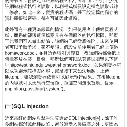
的擁有者，會設定成跟網站程式執行者相同，否則至少允
許網站程式執行者讀取，以利程式檔及設定檔之讀取或線
上修改。如此一來，寶貴的程式碼，甚至設定檔內儲存的
資料庫帳號密碼，都有可能因此遭竊。
此外還有一種更為嚴重的情況：如果使用者上傳網頁程式
檔，而系統卻讓這個檔案具有在伺服器的執行權限。那麼
至此我們可以做出結論，該網站已經徹底淪陷，未來使用
者可以予取予求，毫不受限。假設先前使用者已經上傳過
homework.doc，並且透過猜測與觀察，得知網站都會把上
傳檔案放在某一目錄，那麼我們可以試著嘗試瀏覽以下網
址http://test.ntu.edu.tw/path/homework.doc，如果瀏覽器可
以成功顯示該檔案內容，那麼接下來如法炮製，上傳
file.php，確認瀏覽器依舊可以顯示執行結果。其後file.php
的內容就可以天馬行空發揮，揮灑空間無限寬廣。提示：
phpinfio(),passthru(),system()。
(三)SQL Injection
近來當紅的網站攻擊手法莫過於SQL Injection[4]，除了許
多網站都潛藏此種缺陷，易於遭受入侵破壞之外，更因為