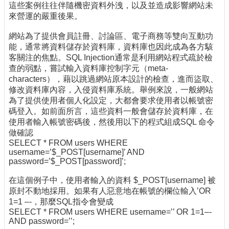
這些案例往往伴隨機密資料外洩，以及並造成影響網站未
來營運的嚴重後果。
網站為了提供會員註冊、討論區、電子商務等雙向互動功
能，通常將資料儲存於資料庫，資料庫也因此成為各方駭
客關注的焦點。SQL Injection通常是利用網站程式疏於檢
查的弱點，嘗試輸入資料庫控制字元（meta-
characters），藉以跳過網站原本設計的檢查，進而盜取、
修改資料庫內容，入侵資料庫系統。舉例來說，一般網站
為了提供使用者個人化設定，大都會要求使用者以帳號密
碼登入。如前面所言，這些資料一般會儲存於資料庫，在
使用者輸入帳號密碼後，然後用以下的程式組成SQL 命令
做確認
SELECT * FROM users WHERE
username=’$_POST[username]’ AND
password=’$_POST[password]’;
在這個例子中，使用者輸入的資料 $_POST[username] 被
原封不動地採用。如果有人惡意地在帳號的欄位輸入’OR
1=1 –-，那麼SQL指令會變成
SELECT * FROM users WHERE username=’’ OR 1=1–-
AND password=’’;