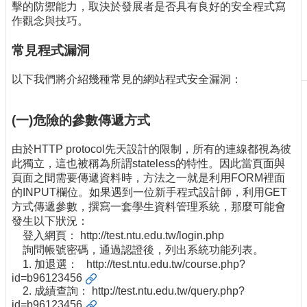
擊的防禦能力，取決於發展者是否具有良好的安全程式寫
刊
作觀念與技巧。
物
常見程式漏洞
校
務
以下我們將介紹幾種常見的網站程式安全漏洞：
服
務
(一)危險的參數傳遞方式
專
題
由於HTTP protocol先天設計的限制，所有的連線都視為彼
報
此獨立，這也被稱為所謂stateless的特性。因此當頁面與
導
頁面之間需要傳遞資料時，方法之一就是利用FORM裡面
的INPUT欄位。如果遇到一位新手程式設計師，利用GET
技
方式傳遞參數，撰寫一套學生資料管理系統，那麼可能會
術
發生以下狀況：
論
登入網頁： http://test.ntu.edu.tw/login.php
壇
詢問帳號密碼，通過認證後，列出系統功能列表。
產
1. 加退選：
http://test.ntu.edu.tw/course.php?
業
id=b96123456
專
2. 成績查詢：
http://test.ntu.edu.tw/query.php?
id=b96123456
欄