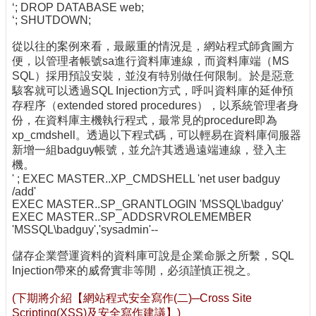
‘; DROP DATABASE web;
‘; SHUTDOWN;
從以往的案例來看，最嚴重的情況是，網站程式師貪圖方
便，以管理者帳號sa進行資料庫連線，而資料庫端（MS
SQL）採用預設安裝，並沒有特別做任何限制。於是惡意
駭客就可以透過SQL Injection方式，呼叫資料庫的延伸預
存程序（extended stored procedures），以系統管理者身
份，在資料庫主機執行程式，最常見的procedure即為
xp_cmdshell。透過以下程式碼，可以輕易在資料庫伺服器
新增一組badguy帳號，並允許其透過遠端連線，登入主
機。
' ; EXEC MASTER..XP_CMDSHELL 'net user badguy
/add'
EXEC MASTER..SP_GRANTLOGIN 'MSSQL\badguy'
EXEC MASTER..SP_ADDSRVROLEMEMBER
'MSSQL\badguy','sysadmin'--
儲存企業營運資料的資料庫可說是企業命脈之所繫，SQL
Injection帶來的威脅實非等閒，必須謹慎正視之。
(下期將介紹【網站程式安全寫作(二)─Cross Site
Scripting(XSS)及安全寫作建議】)