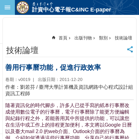
跳到主要內容區塊
計資中心電子報C&INC E-paper
進
階
搜
尋
首頁
出版刊物
類別
技術論壇
回
技術論壇
首
頁
臺
善用行事曆功能，促進行政效率
大
首
卷期：v0019
出版日期：2011-12-20
頁
作者：劉若芬 / 臺灣大學計算機及資訊網路中心程式設計組
計
資訊工程師
中
隨著資訊化的時代腳步，許多人已從手寫的紙本行事曆改
首
成使用數位電子的行事曆，電子行事曆除了能更方便編輯
頁
與紀錄行程之外，若能善用其中所提供的功能，可以讓您
聯
在生活中或工作上的排程更加便利，本文將以Google 日曆
絡
以及臺大mail 2.0 的web介面、Outlook介面的行事曆為
資
例，介紹如何透過這些行事曆功能，分享自己的行事曆給