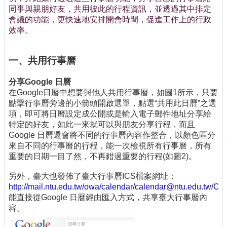
訊
同事與親朋好友，共用彼此的行程資訊，並透過其中排定
訂
會議的功能，更快速地安排開會時間，促進工作上的行政
閱/
效率。
取
消
一、共用行事曆
網
站
分享Google 日曆
導
在Google日曆中想要與他人共用行事曆，如圖1所示，只要
覽
點擊行事曆旁邊的小箭頭開啟選單，點選“共用此日曆”之選
最
項，即可將日曆設定成公開或是輸入電子郵件地址分享給
新
特定的好友，如此一來就可以與朋友分享行程，而且
消
Google 日曆還會將不同的行事曆內容作整合，以顏色區分
息
來自不同的行事曆的行程，能一次檢視所有行事曆，所有
重要的日期一目了然，不再錯過重要的行程(如圖2)。
關
於
另外，臺大也發佈了臺大行事曆ICS檔案網址：
我
http://mail.ntu.edu.tw/owa/calendar/calendar@ntu.edu.tw/Cal
們
能直接從Google 日曆經由匯入方式，共享臺大行事曆內
容。
出
版