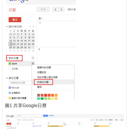
刊
物
校
務
服
務
專
題
報
導
技
術
論
壇
圖1 共享Google日曆
產
業
專
欄