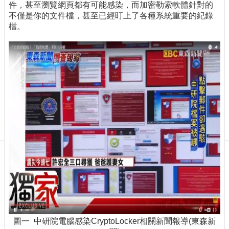
訊
件，甚至瀏覽網頁都有可能感染，而加密勒索軟體針對的
不僅是你的文件檔，甚至已經盯上了各種系統重要的紀錄
訂
檔。
閱/
取
消
網
站
導
覽
最
新
消
息
關
於
我
們
出
圖一 中研院電腦感染CryptoLocker相關新聞報導(東森新
版