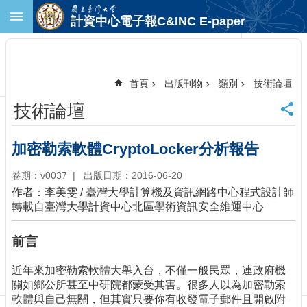
跳到主要內容區塊
計資中心電子報C&INC E-paper
進
階
搜
尋
首頁
出版刊物
類別
技術論壇
回
技術論壇
首
頁
臺
加密勒索軟體CryptoLocker分析報告
大
首
卷期：v0037
出版日期：2016-06-20
頁
作者：李美雯 / 臺灣大學計算機及資訊網路中心程式設計師
計
轉載自臺灣大學計資中心北區學術資訊安全維運中心
中
首
前言
頁
聯
近年來加密勒索軟體大舉入台，不僅一般民眾，連政府機
絡
關如鄉公所甚至中研院都蒙受其害。很多人以為加密勒索
資
軟體與自己無關，但其實只要你有收發電子郵件且開啟附