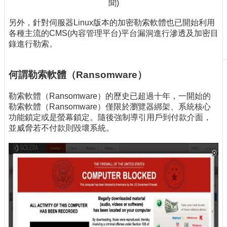
聞)
刊
物
另外，針對伺服器Linux版本的加密勒索軟體也已開始利用
各種主流的CMS(內容管理平台)平台漏洞進行滲透及加密目
校
錄進行勒索。
務
服
務
何謂勒索軟體（Ransomware）
專
勒索軟體（Ransomware）的歷史已超過十年，一開始的
題
勒索軟體（Ransomware）僅限於瀏覽器綁架、系統核心
報
功能鎖定或是螢幕鎖定。隨後強制導引用戶到付款介面，
導
並威脅若不付款則毀壞系統。
技
術
論
壇
產
業
專
欄