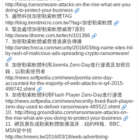
http://blog./ransomware-attacks-on-the-rise-what-are-you-
doing-to-protect-your-business
5. 趨勢科技加密勒索軟體TAG
http://blog.trendmicro.com.tw/?tag=加密勒索軟體
6. 緊急處理加密勒索軟體威脅7原則
http://www.ithome.com.tw/tech/101366
7. 加密勒索軟體威脅透過廣告傳播
http://arstechnica.com/security/2016/03/big-name-sites-hit-
by-rash-of-malicious-ads-spreading-crypto-ransomware/
8. 加密勒索軟體利用Joomla Zero-Day進行滲透及加密目
錄，以勒索使用者
http://news.softpedia.com/news/joomla-zero-day-
accounted-for-the-majority-of-web-attacks-in-q4-2015-
499742.shtml
9. 加密勒索軟體利用Flash Player Zero-Day進行滲透
http://news.softpedia.com/news/recently-fixed-flash-player-
zero-day-used-to-deliver-ransomware-485522.shtml
10.
http://blog.groundlabs.com/ransomware-attacks-on-
the-rise-what-are-you-doing-to-protect-your-business
11. 網頁廣告成勒索軟體散播溫床，紐約時報、BBC、
MSN皆中招
http://technews.tw/2016/03/18/web-advertising-