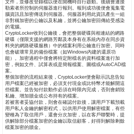
文件，並修改登錄檔以便在開機時自行啟動。後續會連接
勒索者所控制的伺服器進行報到。報到成功後便會蒐集電
腦資訊且加密傳送到伺服器。伺服器利用此資訊產生一組
非對稱加密的公鑰以及私鑰，並將公鑰加密回傳給受感染
的電腦。
CryptoLocker收到公鑰後，會把整個硬碟與相連結的網路
硬碟（僅限支援的網路芳鄰及本身有在系統內存在同步資
料夾的網路硬碟服務）中的檔案利用公鑰進行加密。同時
也會破壞常見的備份檔案（如Windows內建的還原功
能）。加密過程中僅會將特定附檔名的資料檔案進行加
密，例如文件、試算表或是簡報檔案、圖檔或AutoCAD檔
案。
整個加密的流程結束後，CryptoLocker便會顯示訊息告知
用戶檔案已經被加密，必須支付現金或比特幣才能解開這
些檔案。並告知付款動作必須在時限內完成，否則會銷毀
私鑰、增加贖金或公布持有的檔案。
若被害者妥協付款，則會在確認付款後，讓用戶下載預載
用戶私人金鑰的解密程式，以供用戶使用解密檔案，有些
變種為了取信用戶，還會分次加密，以在客戶聯繫時，提
供解除部分檔案加密的金鑰以取信顧客，好得到解除剩餘
檔案加密的贖金。