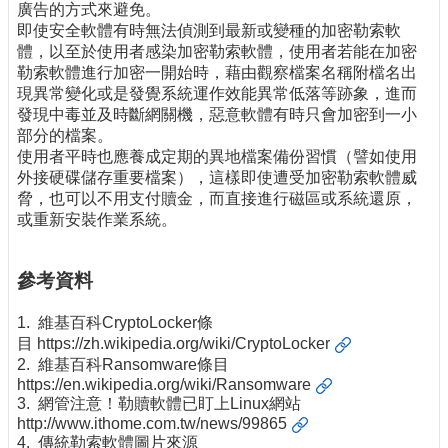
廣告的方式來避免。
即使安全軟體有時無法偵測到最新或變種的加密勒索軟
體，以至於使用者感染加密勒索軟體，使用者若能在加密
勒索軟體進行加密一開始時，藉由觀察檔案名稱附檔名出
現異常變化或是發覺系統運作效能異常低落等跡象，進而
發現中毒並及時斷網關機，惡意軟體有時只會加密到一小
部分的檔案。
使用者平時也應養成定期的異地檔案備份習慣（譬如使用
外接硬碟儲存重要檔案），這樣即使遭受加密勒索軟體威
脅，也可以不用支付贖金，而直接進行磁區或系統還原，
或重新安裝作業系統。
參考資料
1. 維基百科CryptoLocker條
目
https://zh.wikipedia.org/wiki/CryptoLocker
2. 維基百科Ransomware條目
https://en.wikipedia.org/wiki/Ransomware
3. 網管注意！勒贖軟體已盯上Linux網站
http://www.ithome.com.tw/news/99865
4. 傳統勒索軟體圖片來源