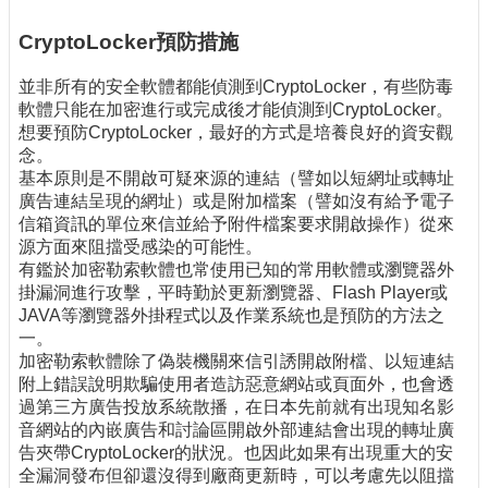
CryptoLocker預防措施
並非所有的安全軟體都能偵測到CryptoLocker，有些防毒
軟體只能在加密進行或完成後才能偵測到CryptoLocker。
想要預防CryptoLocker，最好的方式是培養良好的資安觀
念。
基本原則是不開啟可疑來源的連結（譬如以短網址或轉址
廣告連結呈現的網址）或是附加檔案（譬如沒有給予電子
信箱資訊的單位來信並給予附件檔案要求開啟操作）從來
源方面來阻擋受感染的可能性。
有鑑於加密勒索軟體也常使用已知的常用軟體或瀏覽器外
掛漏洞進行攻擊，平時勤於更新瀏覽器、Flash Player或
JAVA等瀏覽器外掛程式以及作業系統也是預防的方法之
一。
加密勒索軟體除了偽裝機關來信引誘開啟附檔、以短連結
附上錯誤說明欺騙使用者造訪惡意網站或頁面外，也會透
過第三方廣告投放系統散播，在日本先前就有出現知名影
音網站的內嵌廣告和討論區開啟外部連結會出現的轉址廣
告夾帶CryptoLocker的狀況。也因此如果有出現重大的安
全漏洞發布但卻還沒得到廠商更新時，可以考慮先以阻擋