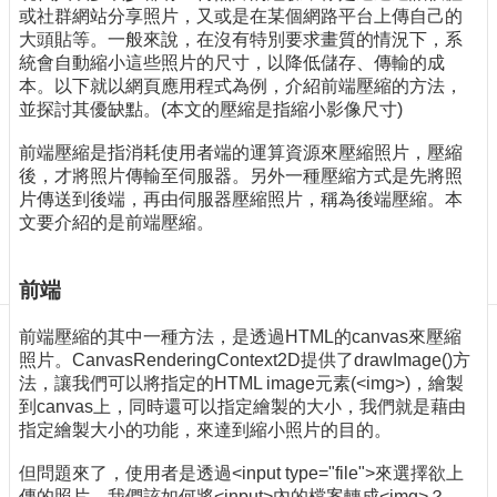
訊
或社群網站分享照片，又或是在某個網路平台上傳自己的
訂
大頭貼等。一般來說，在沒有特別要求畫質的情況下，系
閱/
統會自動縮小這些照片的尺寸，以降低儲存、傳輸的成
取
本。以下就以網頁應用程式為例，介紹前端壓縮的方法，
消
並探討其優缺點。(本文的壓縮是指縮小影像尺寸)
網
前端壓縮是指消耗使用者端的運算資源來壓縮照片，壓縮
站
後，才將照片傳輸至伺服器。另外一種壓縮方式是先將照
導
片傳送到後端，再由伺服器壓縮照片，稱為後端壓縮。本
覽
文要介紹的是前端壓縮。
最
新
前端
消
息
前端壓縮的其中一種方法，是透過HTML的canvas來壓縮
照片。CanvasRenderingContext2D提供了drawImage()方
關
法，讓我們可以將指定的HTML image元素(<img>)，繪製
於
到canvas上，同時還可以指定繪製的大小，我們就是藉由
我
指定繪製大小的功能，來達到縮小照片的目的。
們
但問題來了，使用者是透過<input type="file">來選擇欲上
出
傳的照片，我們該如何將<input>內的檔案轉成<img>？
版