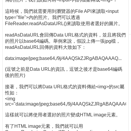
刊
這時候，我們就需要用到瀏覽器的File API來讀取<input
物
type="file">內的照片。我們可以透過
校
FileReader.readAsDataURL()來讀取使用者選好的圖片。
務
readAsDataURL會回傳Data URL格式的資料，並且將我們
服
的照片以base64編碼。舉例來說，假設上傳一張jpg檔，
務
readAsDataURL回傳的資料大致如下：
專
data:image/jpeg;base64,/9j/4AAQSkZJRgABAQAAAQ...
題
報
(逗號之前是Data URL的資訊，逗號之後才是base64編碼
導
後的照片)
技
接著，我們可以將Data URL格式的資料傳給<img>的src屬
術
性如：
論
<img
壇
src="data:image/jpeg;base64,/9j/4AAQSkZJRgABAQAAAQ..
產
這樣就可以將使用者選好的照片變成HTML image元素。
業
專
有了HTML image元素，我們就可以用
欄