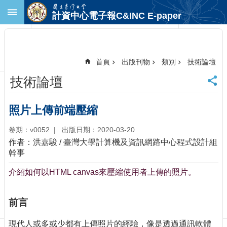
跳到主要內容區塊
計資中心電子報C&INC E-paper
進
階
搜
尋
首頁
出版刊物
類別
技術論壇
回
技術論壇
首
頁
臺
照片上傳前端壓縮
大
首
卷期：v0052
出版日期：2020-03-20
頁
作者：洪嘉駿 / 臺灣大學計算機及資訊網路中心程式設計組
計
幹事
中
介紹如何以HTML canvas來壓縮使用者上傳的照片。
首
頁
聯
前言
絡
資
現代人或多或少都有上傳照片的經驗，像是透過通訊軟體