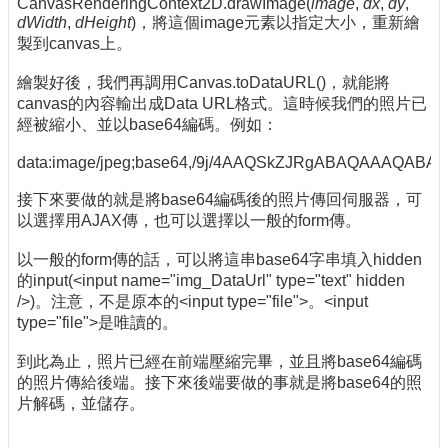
CanvasRenderingContext2D.drawImage(
image
,
dx
,
dy
,
dWidth
,
dHeight
)，將這個image元素以指定大小，重新繪
製到canvas上。
繪製好後，我們再調用Canvas.toDataURL()，就能將
canvas的內容輸出成Data URL格式。這時候我們的照片已
經被縮小、並以base64編碼。例如：
data:image/jpeg;base64,/9j/4AAQSkZJRgABAQAAAQAB
接下來要做的就是將base64編碼後的照片傳回伺服器，可
以選擇用AJAX傳，也可以選擇以一般的form傳。
以一般的form傳的話，可以將這串base64字串填入hidden
的input(<input name="img_DataUrl" type="text" hidden
/>)。注意，不是原本的<input type="file">。<input
type="file">是唯讀的。
到此為止，照片已經在前端壓縮完畢，並且將base64編碼
的照片傳給後端。接下來後端要做的事就是將base64的照
片解碼，並儲存。