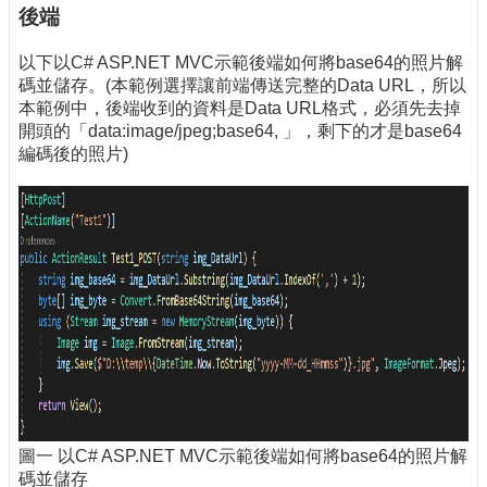
後端
以下以C# ASP.NET MVC示範後端如何將base64的照片解
碼並儲存。(本範例選擇讓前端傳送完整的Data URL，所以
本範例中，後端收到的資料是Data URL格式，必須先去掉
開頭的「data:image/jpeg;base64, 」，剩下的才是base64
編碼後的照片)
圖一 以C# ASP.NET MVC示範後端如何將base64的照片解
碼並儲存