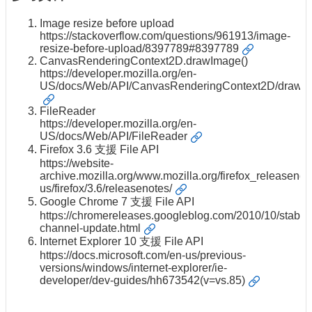
Image resize before upload
https://stackoverflow.com/questions/961913/image-
resize-before-upload/8397789#8397789
CanvasRenderingContext2D.drawImage()
https://developer.mozilla.org/en-
US/docs/Web/API/CanvasRenderingContext2D/drawI
FileReader
https://developer.mozilla.org/en-
US/docs/Web/API/FileReader
Firefox 3.6 支援 File API
https://website-
archive.mozilla.org/www.mozilla.org/firefox_releasenot
us/firefox/3.6/releasenotes/
Google Chrome 7 支援 File API
https://chromereleases.googleblog.com/2010/10/stable
channel-update.html
Internet Explorer 10 支援 File API
https://docs.microsoft.com/en-us/previous-
versions/windows/internet-explorer/ie-
developer/dev-guides/hh673542(v=vs.85)