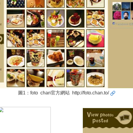
圖1：foto chan官方網站
http://foto.chan.to/