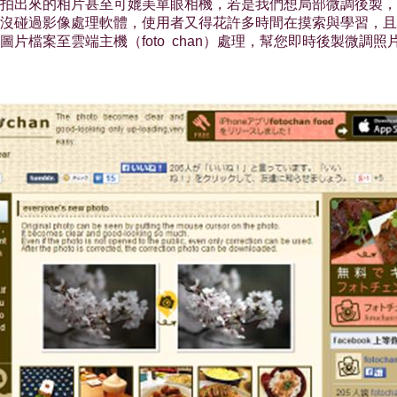
的相片甚至可媲美單眼相機，若是我們想局部微調後製，大都得透過電
擅長或沒碰過影像處理軟體，使用者又得花許多時間在摸索與學習
檔案至雲端主機（foto chan）處理，幫您即時後製微調照