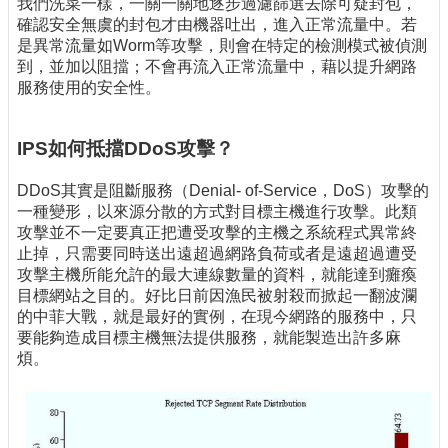
我們洗菜一樣，一關一關地逐步過濾篩選去除可疑封包，
確認安全無虞的封包才由機器吐出，進入正常流量中。若
是異常流量如Worm等攻擊，則會在特定的檢測模式被偵測
到，並加以阻擋；不會再流入正常流量中，藉以提升網路
服務使用的安全性。
IPS如何抵擋DDoS攻擊？
DDoS其實是阻斷服務（Denial- of-Service，DoS）攻擊的
一種變形，以來源分散的方式對目標主機進行攻擊。此類
攻擊並不一定要真正把遭受攻擊的主機之系統程式異常終
止掉，只需要同時送出遠超過網路負荷或者是遠超過遭受
攻擊主機所能允許的最大連線數量的資料，就能達到癱瘓
目標網站之目的。好比日前因漁民被射殺而掀起一翻波瀾
的中菲大戰，就是最好的實例，在現今網路的服務中，只
要能夠造成目標主機無法提供服務，就能製造出許多麻
煩。