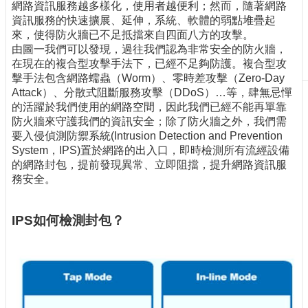
網路資訊服務越多樣化，使用者越便利；然而，隨著網路
刊
資訊服務的快速擴展、延伸，系統、軟體的弱點堆疊起
物
來，使得防火牆已不足抵擋來自四面八方的攻擊。
由圖一我們可以發現，過往我們認為非常安全的防火牆，
校
在現在的複合型攻擊手法下，已經不足夠防護。複合型攻
務
擊手法包含網路蠕蟲（Worm）、零時差攻擊（Zero-Day
服
Attack）、分散式阻斷服務攻擊（DDoS）…等，肆無忌憚
務
的活躍於我們使用的網路空間，因此我們已經不能再單靠
防火牆來守護我們的資訊安全；除了防火牆之外，我們需
專
要入侵偵測防禦系統(Intrusion Detection and Prevention
題
System，IPS)置於網路的出入口，即時檢測所有流經設備
報
的網路封包，提前發現異常、立即阻擋，提升網路資訊服
導
務安全。
技
術
IPS如何檢測封包？
論
壇
產
業
專
欄