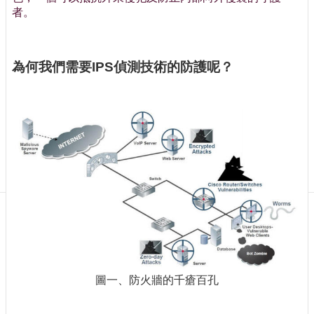
訊
者。
訂
閱/
取
為何我們需要IPS偵測技術的防護呢？
消
網
站
導
覽
最
新
消
息
關
於
我
們
圖一、防火牆的千瘡百孔
出
版