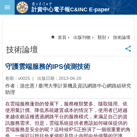
跳到主要內容區塊
計資中心電子報C&INC E-paper
進
階
搜
尋
首頁
出版刊物
類別
技術論壇
回
技術論壇
首
頁
臺
守護雲端服務的IPS偵測技術
大
首
卷期：v0025
出版日期：2013-06-20
頁
作者：游忠憲 / 臺灣大學計算機及資訊網路中心網路組研究
計
助理
中
在雲端服務蓬勃的發展下，服務種類繁多、隨取隨用、依
首
使用量計價、降低系統建置成本的情況下，使用者已經越
頁
來越依賴這種透過網路平台的服務模式，來滿足自己的資
聯
訊服務需求。但是，雲端系統提供者應該如何確保提供的
絡
雲端服務是安全的呢？這時候IPS正扮演了一個很重要的角
資
色，一個可以抵抗外來侵犯及防止內部向外侵襲的守護