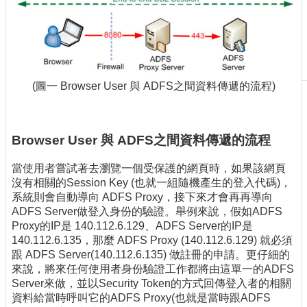
刊
物
校
務
服
(圖一 Browser User 與 ADFS之間資料傳遞的流程)
務
專
題
Browser User 與 ADFS之間資料傳遞的流程
報
導
當使用者嘗試著去瀏覽一個受保護的網頁時，如果該網頁
沒有相關的Session Key (也就一組隨機產生的登入代碼)，
技
系統則會自動導向 ADFS Proxy，接下來才會再再導向
術
ADFS Server做登入身份的驗證。舉例來說，假如ADFS
論
Proxy的IP是 140.112.6.129、ADFS Server的IP是
壇
140.112.6.135，那麼 ADFS Proxy (140.112.6.129) 就必須
跟 ADFS Server(140.112.6.135) 做註冊的申請。更仔細的
產
來說，將來任何使用者身份驗證工作都將由這單一的ADFS
業
Server來做，並以Security Token的方式回傳登入者的相關
專
資料給當時呼叫它的ADFS Proxy(也就是當時跟ADFS
欄