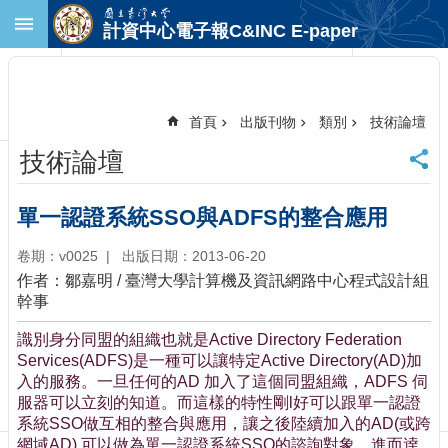
跳到主要內容區塊
計資中心電子報C&INC E-paper
進
階
搜
尋
首頁
出版刊物
類別
技術論壇
回
技術論壇
首
頁
臺
單一認證系統SSO與ADFS的整合應用
大
首
卷期：v0025
出版日期：2013-06-20
頁
作者：鄒嘉明 / 臺灣大學計算機及資訊網路中心程式設計組
計
幹事
中
識別身分同盟的組織也就是Active Directory Federation
首
Services(ADFS)是一種可以讓特定Active Directory(AD)加
頁
入的服務。一旦任何的AD 加入了這個同盟組織，ADFS 伺
聯
服器可以立刻的知道。而這樣的特性剛l好可以跟單一認證
絡
系統SSO做互相的整合與應用，讓之後陸續加入的AD(或跨
資
網域AD) 可以做為單一認證系統SSO的諮詢對象，進而逹