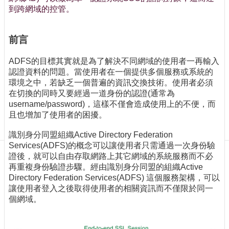
訊
到跨網域的控管。
訂
閱/
取
前言
消
ADFS的目標其實就是為了解決不同網域的使用者一再輸入
網
認證資料的問題。當使用者在一個提供多個服務或系統的
站
環境之中，若缺乏一個普遍的資訊交換技術。使用者必須
導
在切換的同時又要經過一道身份的認證(通常為
覽
username/password)，這樣不僅會造成使用上的不便，而
最
且也增加了使用者的困擾。
新
識別身分同盟組織Active Directory Federation
消
Services(ADFS)的概念可以讓使用者只需通過一次身份驗
息
證後，就可以自由存取網路上其它網域的系統服務而不必
關
再重複身份驗證步驟。經由識別身分同盟的組織Active
於
Directory Federation Services(ADFS) 這個服務架構，可以
我
讓使用者登入之後取得使用者的相關資訊而不僅限於同一
們
個網域。
出
版