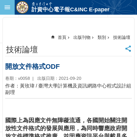
跳到主要內容區塊
計資中心電子報C&INC E-paper
進
階
搜
尋
首頁
出版刊物
類別
技術論壇
回
技術論壇
首
頁
臺
開放文件格式ODF
大
首
卷期：v0058
出版日期：2021-09-20
頁
作者：黃玫瑋 / 臺灣大學計算機及資訊網路中心程式設計組
計
副理
中
首
頁
聯
國際上為因應文件無障礙流通，各國開始關注開
絡
放性文件格式的發展與應用，為同時響應政府開
資
放文件標準格式推廣，並因應資訊平台與載具多