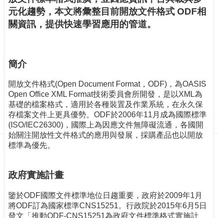
訊
元化趨勢，本文將彙整目前開放文件格式 ODF相
訂
關資訊，提供快速學習應用的管道。
閱/
取
消
網
簡介
站
導
開放文件格式(Open Document Format，ODF)，為OASIS
覽
Open Office XML Format技術委員會所開發，是以XML為
基礎的檔案格式，適用於各種裝置及作業系統，在永久保
最
存檔案文件上更具優勢。ODF於2006年11月成為國際標準
新
(ISO/IEC26300)，國際上為因應文件無障礙流通，各國開
消
始關注開放性文件格式的應用與發展，採購產品也以開放
息
標準為優先。
關
於
政府實施計畫
我
們
鑒於ODF國際文件標準地位日趨重要，政府於2009年1月
將ODF訂為國家標準CNS15251。行政院於2015年6月5日
出
發文「推動ODF-CNS15251為政府文件標準格式實施計
版