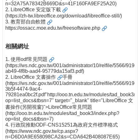
n=32A75A78342B669D&s=41F160FA9EF25A20)
2.
LibreOffice 安定版下載
(https://zh-tw.libreoffice.org/download/libreoffice-still/)
3.
教育部自由軟體
https://ossacc.moe.edu.tw/freesoftware.php
相關網址
1.
使用odf常見問題
(https://ws.ndc.gov.tw/001/administrator/10/relfile/5566/919
ab49-4f8b-aad4-95779da15af3.pdf)
2.
LibreOffice 文書操作
手冊
(https://ws.ndc.gov.tw/001/administrator/10/relfile/5566/919
3b5f-4474-9ac4-
79281ea0bc2f.pdf"http://ooo.tn.edu.tw/modules/tad_book3/i
op=list_docs&tbsn=7" target="_blank" title="LibreOffice 文
書操作(另開視窗)">LibreOffice常見問題
(http://ooo.tn.edu.tw/modules/tad_book3/index.php?
op=list_docs&tbsn=7)
4. 行政院推動ODF-CNS15251為政府文件標準格式
(https://www.ndc.gov.tw/cp.aspx?
n=D6D0A9E658098CA2&s=CDA642B408087E65)