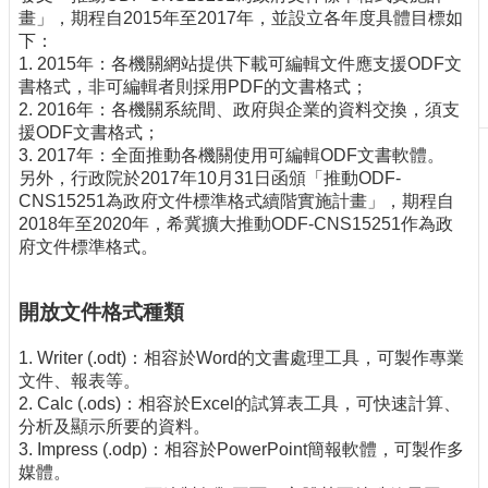
畫」，期程自2015年至2017年，並設立各年度具體目標如
刊
下：
物
1. 2015年：各機關網站提供下載可編輯文件應支援ODF文
書格式，非可編輯者則採用PDF的文書格式；
校
2. 2016年：各機關系統間、政府與企業的資料交換，須支
務
援ODF文書格式；
服
3. 2017年：全面推動各機關使用可編輯ODF文書軟體。
務
另外，行政院於2017年10月31日函頒「推動ODF-
專
CNS15251為政府文件標準格式續階實施計畫」，期程自
題
2018年至2020年，希冀擴大推動ODF-CNS15251作為政
報
府文件標準格式。
導
技
開放文件格式種類
術
論
1. Writer (.odt)：相容於Word的文書處理工具，可製作專業
壇
文件、報表等。
2. Calc (.ods)：相容於Excel的試算表工具，可快速計算、
產
分析及顯示所要的資料。
業
3. Impress (.odp)：相容於PowerPoint簡報軟體，可製作多
專
媒體。
欄