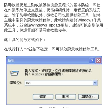
防毒軟體仍是主動或被動檢測惡意程式的基本防線，即使
刊
在作業系統停止支援後，仍能繼續保持一定程度的系統安
物
全。除了防毒軟體以外，微軟公司也提供移除工具，能將
校
主機中常見的惡意軟體移除。此軟體內建於Windows作業
務
系統中，並會隨Windows update更新。建議可以定期使用
服
此工具，保護電腦不受惡意軟體侵害。
務
此工具的開啟方式如下：
專
題
在執行打入mrt並按下確定，即可開啟惡意軟體移除工具。
報
導
技
術
論
壇
產
業
專
欄