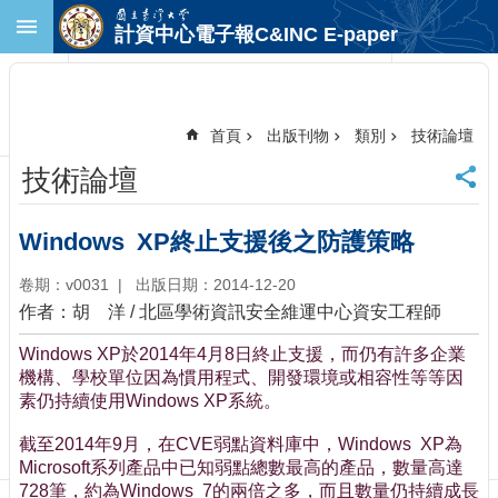
跳到主要內容區塊
計資中心電子報C&INC E-paper
進
階
搜
尋
首頁
出版刊物
類別
技術論壇
回
技術論壇
首
頁
臺
Windows XP終止支援後之防護策略
大
首
卷期：v0031
出版日期：2014-12-20
頁
作者：胡 洋 / 北區學術資訊安全維運中心資安工程師
計
Windows XP於2014年4月8日終止支援，而仍有許多企業
中
機構、學校單位因為慣用程式、開發環境或相容性等等因
首
素仍持續使用Windows XP系統。
頁
聯
截至2014年9月，在CVE弱點資料庫中，Windows XP為
絡
Microsoft系列產品中已知弱點總數最高的產品，數量高達
資
728筆，約為Windows 7的兩倍之多，而且數量仍持續成長