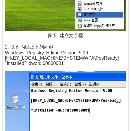
圖五 建立文字檔
2. 文件內貼上下列內容
Windows Registry Editor Version 5.00
[HKEY_LOCAL_MACHINE\SYSTEM\WPA\PosReady]
"Installed"=dword:00000001