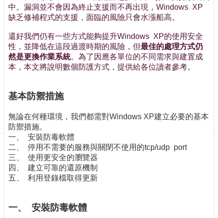
訊
中。漏洞並不會因為終止支援而不再出現，Windows XP
訂
缺乏修補程式的支援，面臨的風險只會水漲船高。
閱/
取
還好我們仍有一些方式能夠提升Windows XP的使用安全
消
性，並降低在這段過渡時期的風險，但
最佳的處理方式仍
然是更換作業系統
。為了因應各單位的不同需求與建置成
網
本，本文將說明數個防護方式，提供給各位讀者參考。
站
導
覽
基本防禦措施
最
無論在何種環境，我們都需對Windows XP建立必要的基本
新
防禦措施。
消
一、 安裝防毒軟體
息
二、 停用不需要的服務與關閉不使用的tcp/udp port
三、 使用更安全的瀏覽器
關
四、 建立可靠的還原機制
於
五、 利用登錄檔取得更新
我
們
一、 安裝防毒軟體
出
版