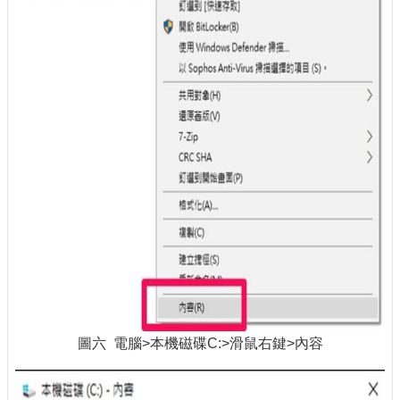
圖六 電腦>本機磁碟C:>滑鼠右鍵>內容