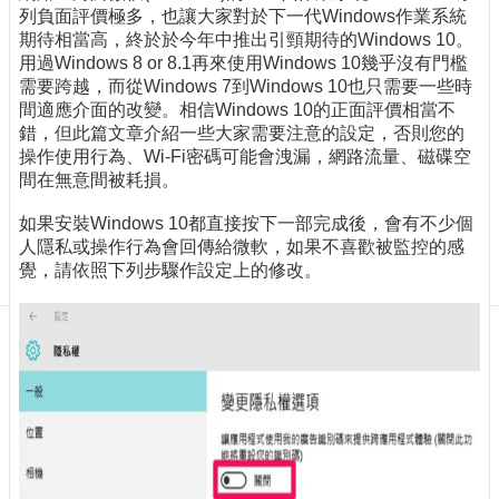
訊
列負面評價極多，也讓大家對於下一代Windows作業系統
訂
期待相當高，終於於今年中推出引頸期待的Windows 10。
閱/
用過Windows 8 or 8.1再來使用Windows 10幾乎沒有門檻
取
需要跨越，而從Windows 7到Windows 10也只需要一些時
消
間適應介面的改變。相信Windows 10的正面評價相當不
錯，但此篇文章介紹一些大家需要注意的設定，否則您的
網
操作使用行為、Wi-Fi密碼可能會洩漏，網路流量、磁碟空
站
間在無意間被耗損。
導
覽
如果安裝Windows 10都直接按下一部完成後，會有不少個
人隱私或操作行為會回傳給微軟，如果不喜歡被監控的感
最
覺，請依照下列步驟作設定上的修改。
新
消
息
關
於
我
們
出
版