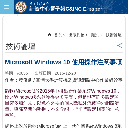
跳到主要內容區塊
計資中心電子報C&INC E-paper
進
階
搜
尋
首頁
出版刊物
類別
技術論壇
回
技術論壇
首
頁
臺
Microsoft Windows 10 使用操作注意事項
大
首
卷期：v0035
出版日期：2015-12-20
頁
作者：黃俊凱 / 臺灣大學計算機及資訊網路中心作業組幹事
計
微軟(Microsoft)於2015年中推出新作業系統Windows 10，
中
比起Windows 8系列獲得更多掌聲，但是也有許多設定項
首
目需多加注意，以免不必要的個人隱私外流或額外網路流
頁
量、磁碟空間的耗損，本文介紹一些平時設定相關的注意
聯
事項。
絡
資
網路上對於微軟(Microsoft)的上一代作業系統Windows 8系