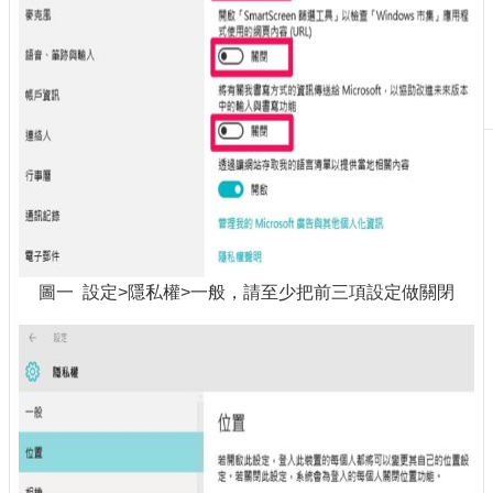
刊
物
校
務
服
務
專
題
報
導
圖一 設定>隱私權>一般，請至少把前三項設定做關閉
技
術
論
壇
產
業
專
欄