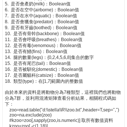
5. 是否會產奶(milk)：Boolean值
6. 是否在空中(airborne)：Boolean值
7. 是否在水中(aquatic)：Boolean值
8. 是否會獵食(predator)：Boolean值
9. 是否有牙齒(toothed)：Boolean值
10. 是否有骨幹(backbone)：Boolean值
11. 是否會呼吸(breathes)：Boolean值
12. 是否有毒(venomous)：Boolean值
13. 是否有鰭(fins)：Boolean值
14. 腿的數量(legs)：{0,2,4,5,6,8}集合的數字
15. 是否有尾巴(tail)：Boolean值
16. 是否被馴化(domestic)：Boolean值
17. 是否屬貓科(catsize)：Boolean值
18. 類型(type)：在[1,7]範圍內的整數值
由於本來的資料是將動物分為7種類型，這裡我們也將動物
分為7群，並利用混淆矩陣查看分析結果，相關程式碼如
下：
zoo=read.table("d:\\stella\\R\\zoo.txt",header=T,sep=",")
zoo=na.exclude(zoo)
#kzoo=zoo[,sapply(zoo,is.numeric)] 取所有數值資料
kzoo=zoo[,-c(1,18)]