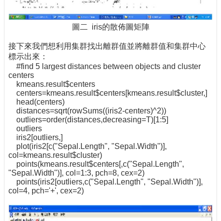
圖二 iris的散佈圖矩陣
接下來我們想利用集群找出離群值並將離群值和集群中心
標示出來：
#find 5 largest distances between objects and cluster
centers
kmeans.result$centers
centers=kmeans.result$centers[kmeans.result$cluster,]
head(centers)
distances=sqrt(rowSums((iris2-centers)^2))
outliers=order(distances,decreasing=T)[1:5]
outliers
iris2[outliers,]
plot(iris2[c("Sepal.Length", "Sepal.Width")],
col=kmeans.result$cluster)
points(kmeans.result$centers[,c("Sepal.Length",
"Sepal.Width")], col=1:3, pch=8, cex=2)
points(iris2[outliers,c("Sepal.Length", "Sepal.Width")],
col=4, pch='+', cex=2)