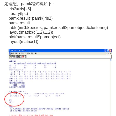
定理想。pamk程式碼如下：
iris2=iris[,-5]
library(fpc)
pamk.result=pamk(iris2)
pamk.result
table(iris$Species, pamk.result$pamobject$clustering)
layout(matrix(c(1,2),1,2))
plot(pamk.result$pamobject)
layout(matrix(1))