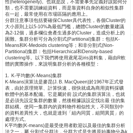
性(heterogeneity)。也就是說，不需要事先定義好該如何分
刊
類，也不需要訓練組資料，而是靠資料自身的相似性集群
物
在一起，最常使用在市場區隔的應用上。
分群注意事項包括要確保Cluster具代表性，各個Cluster的
校
大小原則上以5-10%為最低門檻，總體Cluster的數量建議
務
為2-12個，過多欄位會產生過多的Cluster，造成分析上的
服
困難。集群分析可分為分割式(Partitional)集群：包括K-
務
Means和K-Medoids clustering等；和非分割式(Non-
Partitional)集群：包括Hierarchical和Density-based
專
clustering等。以下我們將使用鳶尾花iris資料集，藉由R軟
題
體的實際操作，來說明集群分析的各種模型：
報
導
1. K-平均數(K-Means)集群
K-Means演算法是麥昆(J. B. MacQueen)於1967年正式發
技
表，由於原理簡單、計算快速，很快就成為商用資料採礦
術
軟體中的基本配備。它是屬於前 設式的集群演算法，也就
論
是必須先設定集群的數量，然後根據該設定找出最 佳的集
壇
群結構。使同一集群內的資料物件相似性大，不同類別中
的資料差異性大，也就是達到「組內同質，組間異質」的
產
處理方式。
業
K平均數(K-means)是最受使用者歡迎以及最佳的集群分析
專
法之一，屬 分割式分群法，分群方式是先將原始事物分為k
欄