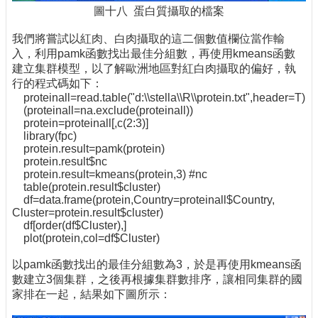
圖十八 蛋白質攝取的檔案
我們將嘗試以紅肉、白肉攝取的這二個數值欄位當作輸
入，利用pamk函數找出最佳分組數，再使用kmeans函數
建立集群模型，以了解歐洲地區對紅白肉攝取的偏好，執
行的程式碼如下：
proteinall=read.table("d:\\stella\\R\\protein.txt",header=T)
(proteinall=na.exclude(proteinall))
protein=proteinall[,c(2:3)]
library(fpc)
protein.result=pamk(protein)
protein.result$nc
protein.result=kmeans(protein,3) #nc
table(protein.result$cluster)
df=data.frame(protein,Country=proteinall$Country,
Cluster=protein.result$cluster)
df[order(df$Cluster),]
plot(protein,col=df$Cluster)
以pamk函數找出的最佳分組數為3，於是再使用kmeans函
數建立3個集群，之後再根據集群數排序，讓相同集群的國
家排在一起，結果如下圖所示：