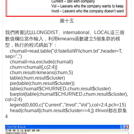
圖十五
我們將嘗試以LONGDIST、international、LOCAL這三個
數值欄位當作輸入，利用kmeans函數建立5個集群的模
型，執行的程式碼如下：
churnall=read.table("d:\\stella\\R\\churn.txt",header=T,
sep=",")
churnall=na.exclude(churnall)
churn=churnall[,c(2:4)]
churn.result=kmeans(churn,5)
table(churn.result$cluster)
pie(table(churn.result$cluster))
table(churnall$CHURNED,churn.result$cluster)
barplot(table(churnall$CHURNED,churn.result$cluster),
col=2:4)
legend(0,600,c("Current","Invol","Vol"),col=2:4,pch=15)
head(churnall[churn.result$cluster==4,]) #Invol都在群集
4