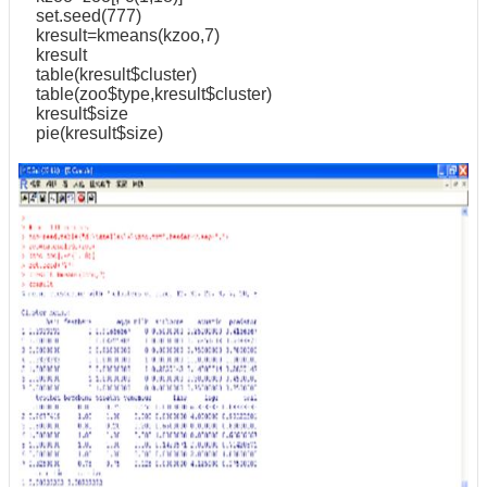
set.seed(777)
kresult=kmeans(kzoo,7)
kresult
table(kresult$cluster)
table(zoo$type,kresult$cluster)
kresult$size
pie(kresult$size)