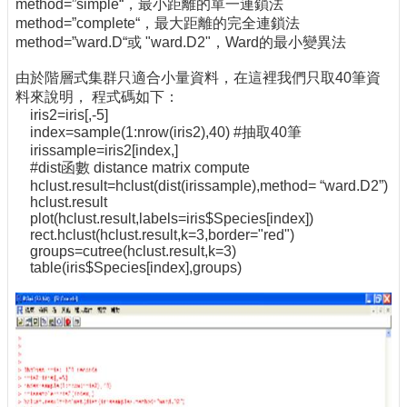
method=”simple“，最小距離的單一連鎖法
method=”complete“，最大距離的完全連鎖法
method=”ward.D“或 "ward.D2"，Ward的最小變異法
由於階層式集群只適合小量資料，在這裡我們只取40筆資
料來說明， 程式碼如下：
iris2=iris[,-5]
index=sample(1:nrow(iris2),40) #抽取40筆
irissample=iris2[index,]
#dist函數 distance matrix compute
hclust.result=hclust(dist(irissample),method= “ward.D2”)
hclust.result
plot(hclust.result,labels=iris$Species[index])
rect.hclust(hclust.result,k=3,border="red")
groups=cutree(hclust.result,k=3)
table(iris$Species[index],groups)