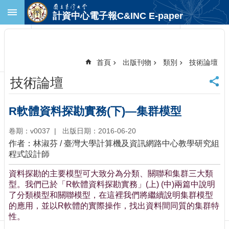
跳到主要內容區塊
計資中心電子報C&INC E-paper
進
階
搜
尋
首頁
出版刊物
類別
技術論壇
回
技術論壇
首
頁
臺
R軟體資料探勘實務(下)—集群模型
大
首
卷期：v0037
出版日期：2016-06-20
頁
作者：林淑芬 / 臺灣大學計算機及資訊網路中心教學研究組
計
程式設計師
中
資料探勘的主要模型可大致分為分類、關聯和集群三大類
首
型。我們已於「R軟體資料探勘實務」(上) (中)兩篇中說明
頁
了分類模型和關聯模型，在這裡我們將繼續說明集群模型
聯
的應用，並以R軟體的實際操作，找出資料間同質的集群特
絡
性。
資