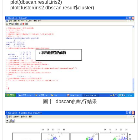
plot(dbscan.result,iris2)
plotcluster(iris2,dbscan.result$cluster)
圖十 dbscan的執行結果