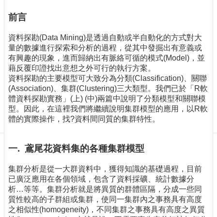
訊
訂
前言
閱/
取
資料探勘(Data Mining)是透過自動或半自動化的方式對大
消
量的數據進行探索和分析的過程，從其中發掘出有意義或
有興趣的現象，進而歸納出有脈絡可循的模式(Model)，並
網
藉反覆印證找出意想之外可行的執行方案。
站
資料探勘的主要模型可大致分為分類(Classification)、關聯
導
(Association)、集群(Clustering)三大類型。我們已於「R軟
覽
體資料探勘實務」(上) (中)兩篇中說明了分類模型和關聯模
最
型。因此，在這裡我們將繼續說明集群模型的應用，以R軟
新
體的實際操作，找?資料間同質的集群特性。
消
息
一. 鳶尾花資料集的各種集群模型
關
於
集群分析是從一大群資料中，獲得知識的基礎過程，目前
我
已廣泛應用在各個領域，包含了資料採礦、統計數據分
們
析…等等。集群分析就是將異質的群體區隔，分成一些同
質性較高的子群組或集群，使同一集群內之事務具有高度
出
之相似性(homogeneity)，不同集群之事務具有高度之異質
版