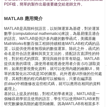
訊
PDF檔，簡單的製作出最後要繳交給老師文件。
訂
閱/
取
MATLAB 應用簡介
消
MATLAB是高階科技語言，以矩陣運算為基礎，對於運算
網
數學 (computational mathematics)來說，為最易懂且適合
站
的語言。MATLAB提供許多內建的數學函式，美國原廠
導
MathWorks有數百個工程師持續精進MATLAB程式碼的品
覽
質，以提供使用者無瑕疵的數值運算。除此之外，函式的
最
命名是符合語意邏輯與英文文法的，搭配語言直譯性的特
新
性，對於程式的撰寫、實現與維持非常有助益。MATLAB
消
提供友善的環境，讓使用者能透過使用者介面 (UI) 讀取資
息
料，如果想要視覺化資料，就可以使用內建的繪圖UI，簡
單的客製化出2D或是3D的圖形。此外透過UI所做的任何處
關
理，其相對應的程式碼都可以被輸出，只要在編譯器
於
(Editor)中稍微修改這些程式碼，就可以應用在相同的資料
我
處理上。
們
基於以上提及的特點，對程式初學者來說，MATLAB是一
個極容易學習且使用的語言，學生可以使用MATLAB來對
出
研究數據做高階的處理與繪圖。因為MATLAB有相當多不
版