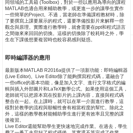
同領域的工具箱 (Toolbox)，對於一些以應用為導向的課程
刊
MATLAB也適合用來輔助教學，或更進一步的讓學生實作
物
一些簡單的Project。不過，當老師在準備課程教材時，除
了要撰寫上課要展示的程式，還要準備投影片來解釋一些
校
觀念與原理。實際進行教學時，就會需要在ppt和程式語言
務
之間做來來回回的切換。這樣的切換除了較耗時之外，學
服
生在下課後想要複習時也較容易感到疑惑。
務
專
即時編譯器的應用
題
報
最新版本MATLAB R2016a提供了一項新功能：即時編輯器
導
(Live Editor)。Live Editor除了能夠撰寫程式碼，還融合了
一些office的基本功能，像是加入文字、進行文字格式的編
技
輯與插入外部圖片和LaTeX數學公式。如果使用這個工具，
術
老師就可以把原本寫在投影片的上課內容，直接與程式碼
論
整合在一起。在上課時，就可以在單一介面進行教學，這
壇
樣對於教學的流程與順暢性會有相當程度的幫忙。除此之
產
外，這樣的教學教材能輔助學生進行更有效率且完整的課
業
後複習。
專
Live Editor還能幫助學生更快速地完成作業。在過去，學生
欄
費了一番工夫寫好了程式碼後，其實還不算完成了作業，