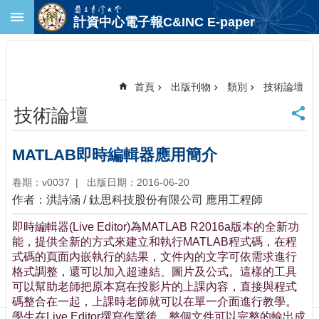
跳到主要內容區塊
計資中心電子報C&INC E-paper
進
階
搜
尋
首頁
出版刊物
類別
技術論壇
回
技術論壇
首
頁
臺
MATLAB即時編輯器應用簡介
大
首
卷期：v0037
出版日期：2016-06-20
頁
作者：洪詩涵 / 鈦思科技股份有限公司 應用工程師
計
即時編輯器(Live Editor)為MATLAB R2016a版本的全新功
中
能，提供全新的方式來建立和執行MATLAB程式碼，在程
首
式碼的頁面內嵌執行的結果，文件內的文字可依需求進行
頁
格式調整，還可以加入超連結、圖片及公式。這樣的工具
聯
可以幫助老師把原本寫在投影片的上課內容，直接與程式
絡
碼整合在一起，上課時老師就可以在單一介面進行教學。
資
學生在Live Editor撰寫作業後，整個文件可以完整的輸出成