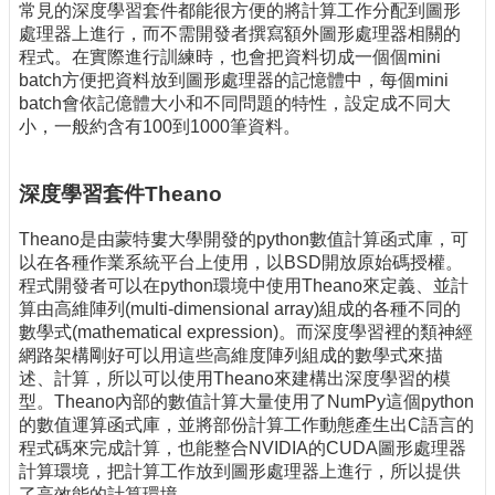
常見的深度學習套件都能很方便的將計算工作分配到圖形
處理器上進行，而不需開發者撰寫額外圖形處理器相關的
程式。在實際進行訓練時，也會把資料切成一個個mini
batch方便把資料放到圖形處理器的記憶體中，每個mini
batch會依記億體大小和不同問題的特性，設定成不同大
小，一般約含有100到1000筆資料。
深度學習套件Theano
Theano是由蒙特婁大學開發的python數值計算函式庫，可
以在各種作業系統平台上使用，以BSD開放原始碼授權。
程式開發者可以在python環境中使用Theano來定義、並計
算由高維陣列(multi-dimensional array)組成的各種不同的
數學式(mathematical expression)。而深度學習裡的類神經
網路架構剛好可以用這些高維度陣列組成的數學式來描
述、計算，所以可以使用Theano來建構出深度學習的模
型。Theano內部的數值計算大量使用了NumPy這個python
的數值運算函式庫，並將部份計算工作動態產生出C語言的
程式碼來完成計算，也能整合NVIDIA的CUDA圖形處理器
計算環境，把計算工作放到圖形處理器上進行，所以提供
了高效能的計算環境。