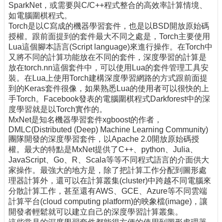
SparkNet，或需要與C/C++程式整合的高效率計算情境、
如電腦圍棋程式。
Torch是以C寫成的機器學習套件，也是以BSD開放原始碼
授權。跟前面提到的套件最大不同之處是，Torch主要使用
Lua這個腳本語言(Script language)來進行操作。在Torch中
又將不同的計算功能放在不同的套件，深度學習的計算是
放在torch.nn這個套件中，可以使用Lua的套件管理工具安
裝。在Lua上使用Torch建構深度學習網路的方式跟前面提
到的Keras套件很像，如果熟悉Lua的使用者可以很快的上
手Torch。Facebook發表的電腦圍棋程式Darkforest中的深
度學習就是以Torch實作的。
MxNet是知名機器學習套件xgboost的作者，
DMLC(Distributed (Deep) Machine Learning Community)
團隊開發的深度學習套件，以Apache 2.0開放原始碼授
權。最大的特點是MxNet提供了C++、python、Julia、
JavaScript、Go、R、Scala等等不同程式語言的介面供大
家操作。最強大的地方是，除了把計算工作分配到圖形處
理器計算外，還可以在計算叢集(cluster)中跨越不同電腦來
分散計算工作，甚至還有AWS、GCE、Azure等不同雲端
計算平台(cloud computing platform)的映象檔(image)，讓
開發者輕鬆就可以建立自己的深度學習計算叢集。