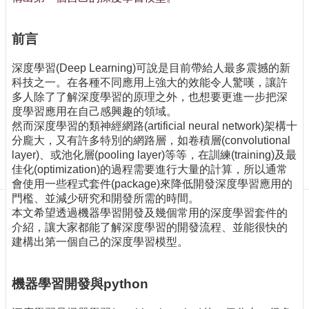
訊
訂
閱/
前言
取
消
深度學習(Deep Learning)可說是目前帶給人最多震撼的新
科技之一。在各種不同應用上強大的效能令人驚嘆，讓許
網
多人除了了解深度學習的原理之外，也想要更進一步把深
站
度學習應用在自己感興趣的領域。
導
然而深度學習的類神經網路(artificial neural network)架構十
覽
分龐大，又有許多特別的網路層，如卷積層(convolutional
最
layer)、或池化層(pooling layer)等等，在訓練(training)及最
新
佳化(optimization)的過程需要進行大量的計算，所以通常
消
會使用一些程式套件(package)來降低開發深度學習應用的
息
門檻、並減少研究和開發所需的時間。
本文希望透過機器學習開發及幾個常用的深度學習套件的
關
介紹，讓大家都能了解深度學習的開發流程、並能很快的
於
建構出第一個自己的深度學習模型。
我
們
機器學習開發與python
出
版