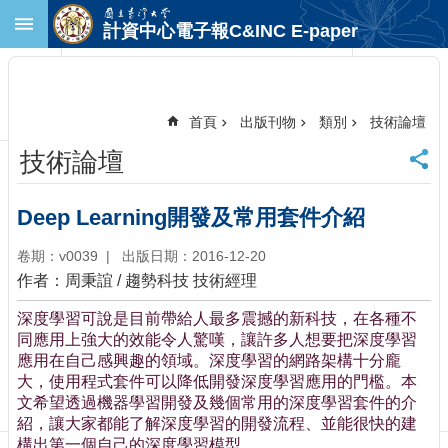
跳到主要內容區塊
計資中心電子報C&INC E-paper
進
階
搜
尋
首頁
出版刊物
類別
技術論壇
回
技術論壇
首
頁
臺
Deep Learning開發及常用套件介紹
大
首
卷期：v0039
出版日期：2016-12-20
頁
作者：周秉誼 / 趨勢科技 技術經理
計
深度學習可說是目前帶給人最多震撼的新科技，在各種不
中
同應用上強大的效能令人驚嘆，讓許多人想要把深度學習
首
應用在自己感興趣的領域。深度學習的網路架構十分龐
頁
大，使用程式套件可以降低開發深度學習應用的門檻。本
聯
文希望透過機器學習開發及幾個常用的深度學習套件的介
絡
紹，讓大家都能了解深度學習的開發流程、並能很快的建
資
構出第一個自己的深度學習模型。