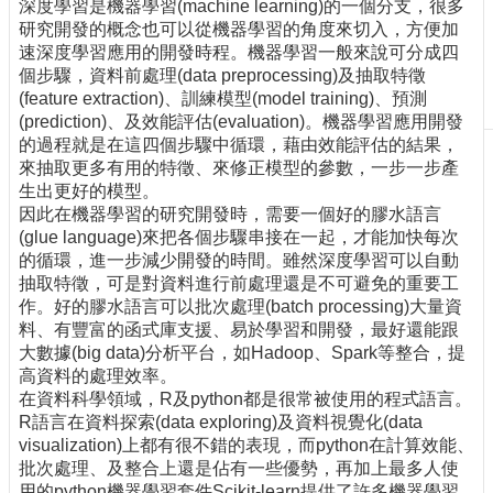
深度學習是機器學習(machine learning)的一個分支，很多
刊
研究開發的概念也可以從機器學習的角度來切入，方便加
物
速深度學習應用的開發時程。機器學習一般來說可分成四
個步驟，資料前處理(data preprocessing)及抽取特徵
校
(feature extraction)、訓練模型(model training)、預測
務
(prediction)、及效能評估(evaluation)。機器學習應用開發
服
的過程就是在這四個步驟中循環，藉由效能評估的結果，
務
來抽取更多有用的特徵、來修正模型的參數，一步一步產
生出更好的模型。
專
因此在機器學習的研究開發時，需要一個好的膠水語言
題
(glue language)來把各個步驟串接在一起，才能加快每次
報
的循環，進一步減少開發的時間。雖然深度學習可以自動
導
抽取特徵，可是對資料進行前處理還是不可避免的重要工
作。好的膠水語言可以批次處理(batch processing)大量資
技
料、有豐富的函式庫支援、易於學習和開發，最好還能跟
術
大數據(big data)分析平台，如Hadoop、Spark等整合，提
論
高資料的處理效率。
壇
在資料科學領域，R及python都是很常被使用的程式語言。
產
R語言在資料探索(data exploring)及資料視覺化(data
業
visualization)上都有很不錯的表現，而python在計算效能、
專
批次處理、及整合上還是佔有一些優勢，再加上最多人使
欄
用的python機器學習套件Scikit-learn提供了許多機器學習