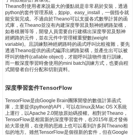
Theano對使用者來說最大的優點就是非常易於安裝，透過
python的套件管理系統，如pip、easy_install，一個指令就
能安裝完成。不過由於Theano可以支援各式數學計算的函
式庫，在Theano並沒有內建深度學習及類神經網路架構，
如卷積層等等，開發人員需要自行建構出深度學習及類神
經網路的元件，並在元件中管理權重變數(weight
variable)。且訓練類神經網路時的函式呼叫比較複雜，要先
透過Theano提供的函式編譯出網路架構，並產生出可以被
呼叫的物件(callable object)，才能呼叫該物件進行訓練。
而一般深度學習時會使用的mini batch訓練方式，也要由程
式開發者自行分配和切割資料。
深度學習套件TensorFlow
TensorFlow是由Google Brain團隊開發的數值計算函式
庫，主要提供python的API，可以在linux及Mac OS X系統
上運行，以Apache 2.0開放原始碼授權。相對於Theano，
TensorFlow是相當新的深度學習套件，在2015年底才發佈
給大眾使用，在使用的思維上也可以看到許多與Theano相
似的地方。雖然TensorFlow是個很新的套件，但在Google