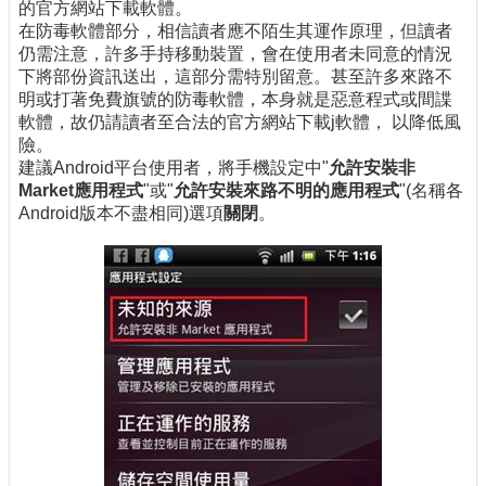
的官方網站下載軟體。
在防毒軟體部分，相信讀者應不陌生其運作原理，但讀者
仍需注意，許多手持移動裝置，會在使用者未同意的情況
下將部份資訊送出，這部分需特別留意。甚至許多來路不
明或打著免費旗號的防毒軟體，本身就是惡意程式或間諜
軟體，故仍請讀者至合法的官方網站下載j軟體， 以降低風
險。
建議Android平台使用者，將手機設定中"
允許安裝非
Market應用程式
"或"
允許安裝來路不明的應用程式
"(名稱各
Android版本不盡相同)選項
關閉
。