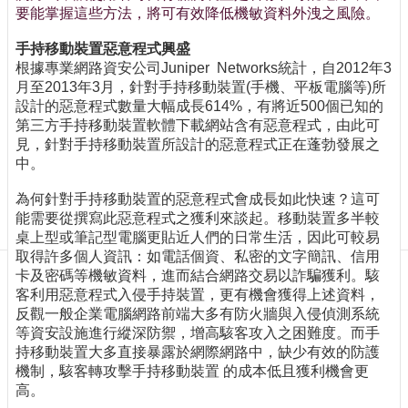
訊
要能掌握這些方法，將可有效降低機敏資料外洩之風險。
訂
閱/
手持移動裝置惡意程式興盛
取
根據專業網路資安公司Juniper Networks統計，自2012年3
消
月至2013年3月，針對手持移動裝置(手機、平板電腦等)所
設計的惡意程式數量大幅成長614%，有將近500個已知的
網
第三方手持移動裝置軟體下載網站含有惡意程式，由此可
站
見，針對手持移動裝置所設計的惡意程式正在蓬勃發展之
導
中。
覽
為何針對手持移動裝置的惡意程式會成長如此快速？這可
最
能需要從撰寫此惡意程式之獲利來談起。移動裝置多半較
新
桌上型或筆記型電腦更貼近人們的日常生活，因此可較易
消
取得許多個人資訊：如電話個資、私密的文字簡訊、信用
息
卡及密碼等機敏資料，進而結合網路交易以詐騙獲利。駭
客利用惡意程式入侵手持裝置，更有機會獲得上述資料，
關
反觀一般企業電腦網路前端大多有防火牆與入侵偵測系統
於
等資安設施進行縱深防禦，增高駭客攻入之困難度。而手
我
持移動裝置大多直接暴露於網際網路中，缺少有效的防護
們
機制，駭客轉攻擊手持移動裝置 的成本低且獲利機會更
出
高。
版