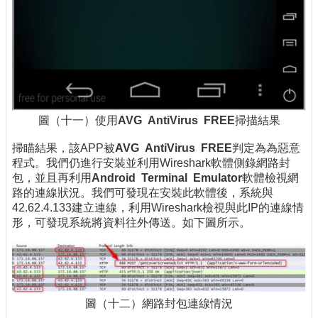
圖（十一）使用
AVG AntiVirus FREE
掃描結果
掃瞄結果，該APP被
AVG AntiVirus FREE
判定為為惡意
程式。我們仍進行安裝並利用Wireshark軟體側錄網路封
包，並且再利用
Android Terminal Emulator
軟體檢視網
路的連線狀況。我們可發現在安裝此軟體後，系統與
42.62.4.133建立連線，利用Wireshark檢視與此IP的連線情
形，可發現系統將資料往外傳送。如下圖所示。
圖（十二）網路封包連線情況