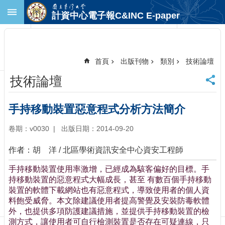
跳到主要內容區塊
計資中心電子報C&INC E-paper
進
階
搜
尋
首頁
出版刊物
類別
技術論壇
回
技術論壇
首
頁
臺
手持移動裝置惡意程式分析方法簡介
大
首
卷期：v0030
出版日期：2014-09-20
頁
作者：胡 洋 / 北區學術資訊安全中心資安工程師
計
中
手持移動裝置使用率激增，已經成為駭客偏好的目標。手
首
持移動裝置的惡意程式大幅成長，甚至 有數百個手持移動
頁
裝置的軟體下載網站也有惡意程式，導致使用者的個人資
聯
料飽受威脅。本文除建議使用者提高警覺及安裝防毒軟體
絡
外，也提供多項防護建議措施，並提供手持移動裝置的檢
資
測方式，讓使用者可自行檢測裝置是否存在可疑連線，只