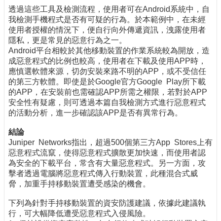
透過這些工具及檢測流程，使用者可在Android系統中，自
我檢測手機程式是否有可疑的行為。於本範例中，在未經
使用者授權的情況下，便自行向外傳遞資訊，洩露使用者
隱私，更是常見的惡意行為之一。
Android平台相較於其他移動裝置的作業系統較為開放，造
成惡意程式的比例也較高，使用者在下載及使用APP時，
應慎選軟體來源，切勿安裝來路不明的APP，或不受信任
的第三方軟體。即使是於Google官方Google Play所下載
的APP，在安裝前也需確認APP所需之權限，若對於APP
安全性有疑慮，則可透過本篇自我檢測方式進行惡意程式
的活動分析，進一步確認該APP是否有異常行為。
結論
Juniper Networks指出，超過500個第三方App Stores上有
惡意程式流竄，使得惡意程式擴散更加快速，而使用者認
為安全的下載平台，常含有大量惡意程式。另一方面，攻
擊者透過電腦將惡意程式傳入行動裝置，此種混合式威
脅，加重手持移動裝置遭受感染的機會。
下列為針對手持移動裝置的資安防護建議，依據此建議執
行，可大幅降低遭受惡意程式入侵風險。