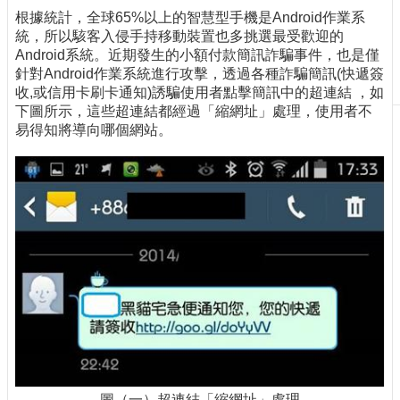
根據統計，全球65%以上的智慧型手機是Android作業系
刊
統，所以駭客入侵手持移動裝置也多挑選最受歡迎的
物
Android系統。近期發生的小額付款簡訊詐騙事件，也是僅
校
針對Android作業系統進行攻擊，透過各種詐騙簡訊(快遞簽
務
收,或信用卡刷卡通知)誘騙使用者點擊簡訊中的超連結 ，如
服
下圖所示，這些超連結都經過「縮網址」處理，使用者不
務
易得知將導向哪個網站。
專
題
報
導
技
術
論
壇
產
業
專
欄
圖（一）超連結「縮網址」處理