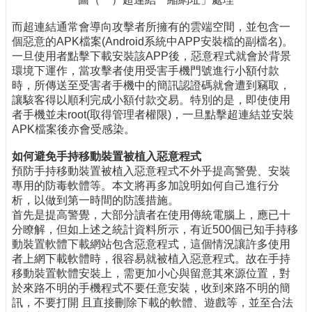
而超連結通常會導向攻擊者所擁有的雲端空間，並包含一
個惡意的APK檔案(Android系統中APP安裝檔的副檔名)。
一旦使用者點擊下載安裝該APP後，惡意程式就會於背景
環境下運作，當攻擊者使用受害手機門號進行小額付款
時，所傳送至受害者手機中的簡訊認證碼就會遭到竊取，
讓駭客得以順利完成小額付款交易。特別的是，即使使用
者手機並未root(取得管理者權限)，一旦點擊超連結並安裝
APK檔案後亦會受感染。
如何避免手持移動裝置被植入惡意程式
預防手持移動裝置被植入惡意程式不外乎提高警覺、安裝
專用的防毒軟體等。本文將再多加說明如何自己進行分
析，以做到第一時間的防護措施。
首先是提高警覺，大部分讀者在使用傳統電腦上，應已十
分瞭解，但如上述之統計資料所示，有近500個已知手持移
動裝置軟體下載網站包含惡意程式，這個情況讓許多使用
者上網下載軟體時，很容易就被植入惡意程式。故在手持
移動裝置軟體安裝上，需更加小心與留意其來源位置，對
於來路不明的手機程式不要任意安裝，收到來路不明的簡
訊，不要打開 且直接刪除下載的軟體、遊戲等，並至合法