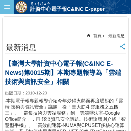
跳到主要內容區塊
計資中心電子報C&INC E-paper
進
階
搜
尋
首頁
最新消息
回
最新消息
首
頁
臺
【臺灣大學計資中心電子報(C&INC E-
大
News)第0015期】本期專題報導為「雲端
首
頁
技術與資訊安全」相關
計
出版日期：2010-12-20
中
首
‧本期電子報專題報導介紹今年炒得火熱而再度崛起的「雲
頁
端 技術與資訊安全」議題，從「臺大筋斗雲服務之五四
三」、「叢集技術與雲端服務」到「雲端辦法室-Google
聯
Office簡介」，再 淺淡資訊安全議題。技術論壇則介紹「智
絡
慧型手機」、「高效能運算-NUMA與CPUSET多核心運算
資