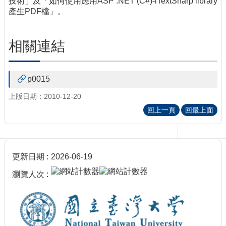
技術」及「如何使用應用ASP .NET (C#)-iTextSharp library
訊
產生PDF檔」。
訂
閱/
取
相關連結
消
網
站
p0015
導
覽
上版日期：2010-12-20
回上一頁
回最上面
最
新
消
息
更新日期
2026-06-19
關
瀏覽人次
於
我
們
出
版