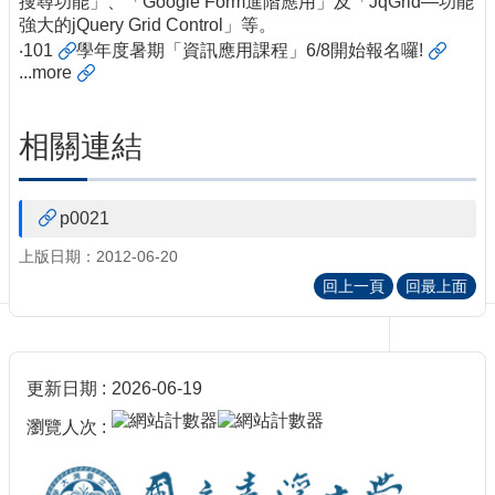
搜尋功能」、「Google Form進階應用」及「JqGrid—功能
訊
強大的jQuery Grid Control」等。
訂
‧
101
學年度暑期「資訊應用課程」6/8開始報名囉!
閱/
...
more
取
消
網
相關連結
站
導
覽
p0021
最
上版日期：2012-06-20
新
回上一頁
回最上面
消
息
關
於
更新日期
2026-06-19
我
瀏覽人次
們
出
版