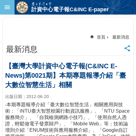
跳到主要內容區塊
計資中心電子報C&INC E-paper
進
階
搜
尋
首頁
最新消息
回
最新消息
首
頁
臺
【臺灣大學計資中心電子報(C&INC E-
大
News)第0021期】本期專題報導介紹「臺
首
頁
大數位智慧生活」相關
計
出版日期：2012-06-20
中
首
‧本期專題報導介紹「臺大數位智慧生活」相關應用與技
頁
術：「iNTU臺大智慧校園行動資訊服務」、「NTU Space
服務簡介」、「自我檢測網路小技巧」、「使用自然人憑
聯
證，輕鬆做電子發票歸戶」、「Mobile Web」等；技術論
絡
壇則介紹「ENUM技術與應用服務介紹」、「Google自訂
資