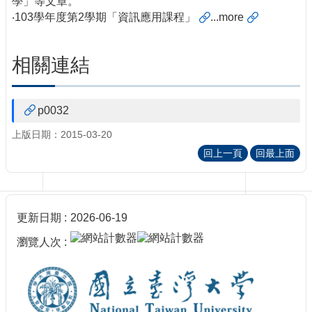
學」等文章。
訊
‧
103學年度第2學期「資訊應用課程」
...
more
訂
閱/
取
相關連結
消
網
站
p0032
導
覽
上版日期：2015-03-20
回上一頁
回最上面
最
新
消
息
更新日期
2026-06-19
關
於
瀏覽人次
我
們
出
版