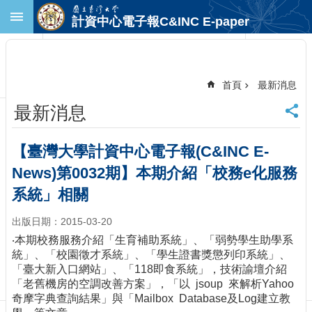
跳到主要內容區塊
計資中心電子報C&INC E-paper
進
階
搜
尋
首頁
最新消息
回
最新消息
首
頁
臺
【臺灣大學計資中心電子報(C&INC E-
大
News)第0032期】本期介紹「校務e化服務
首
頁
系統」相關
計
出版日期：2015-03-20
中
首
‧本期校務服務介紹「生育補助系統」、「弱勢學生助學系
頁
統」、「校園徵才系統」、「學生證書獎懲列印系統」、
「臺大新入口網站」、「118即食系統」，技術諭壇介紹
聯
「老舊機房的空調改善方案」，「以 jsoup 來解析Yahoo
絡
奇摩字典查詢結果」與「Mailbox Database及Log建立教
資