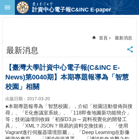
跳到主要內容區塊
計資中心電子報C&INC E-paper
進
階
搜
尋
首頁
最新消息
回
最新消息
首
頁
臺
【臺灣大學計資中心電子報(C&INC E-
大
News)第0040期】本期專題報導為「智慧
首
頁
校園」相關
計
出版日期：2017-03-20
中
首
●本期專題報導為「智慧校園」，介紹「校園活動發佈與搜
頁
尋」、「E化會議室系統」、「118即食地圖新功能簡介」
等；技術論壇則收錄「初探D3.js ─ 資料視覺化的開發工
聯
具」、「XML？JSON？簡易的資料交換技術」、「使用
絡
Vagrant進行伺服器環境部屬」、「Deep Learning在影像
資
辨識的應用」、「淺談個資遮罩」、「淺談釣魚攻擊之釣