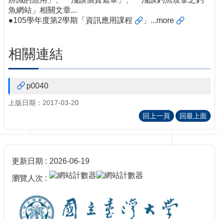
訊
魚網站」相關文章...
訂
●105學年度第2學期「
資訊應用課程
」...
more
閱/
取
消
相關連結
網
站
導
p0040
覽
上版日期：2017-03-20
最
回上一頁
回最上面
新
消
息
關
更新日期
2026-06-19
於
瀏覽人次
我
們
出
版