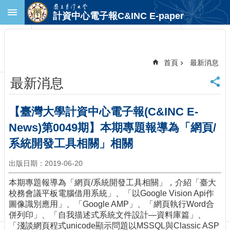
跳到主要內容區塊
計資中心電子報C&INC E-paper
進
階
搜
尋
首頁
最新消息
回
最新消息
首
頁
臺
【臺灣大學計資中心電子報(C&INC E-
大
News)第0049期】本期專題報導為「網頁/
首
頁
系統開發工具相關」相關
計
出版日期：2019-06-20
中
首
本期專題報導為「網頁/系統開發工具相關」，介紹「臺大
頁
校務會議平板電腦借用系統」、「以Google Vision Api作
聯
圖像識別應用」、「Google AMP」、「網頁執行Word合
絡
併列印」、「自我描述式系統文件設計—資料庫篇」、
資
「淺談網頁程式unicode顯示問題以MSSQL與Classic ASP