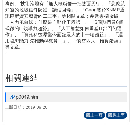
訊
為例」;技術論壇有「無人機就像一把雙面刃!」、「您應該
訂
知道的垃圾信件防護－讀信回條」、「Goog關於SNMP通
閱/
訊協定資安威脅的二三事」等相關文章；產業專欄收錄
取
「人力風向球：什麼是自動化工程師」、「6個熱門及6個
消
式微的IT領導力趨勢」、「人工智慧如何重塑IT部門的運
作」、「資訊科技界當今面臨最大的十一項議題」、「運
網
用哲思能力 先推動AI教育！」、「慎防四大IT預算錯誤」
站
等文章...
導
覽
最
新
相關連結
消
息
關
p0049.htm
於
上版日期：2019-06-20
我
們
回上一頁
回最上面
出
版