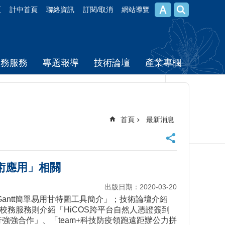
頁
計中首頁
聯絡資訊
訂閱/取消
網站導覽
校務服務
專題報導
技術論壇
產業專欄
首頁
最新消息
技術應用」相關
出版日期：2020-03-20
Gantt簡單易用甘特圖工具簡介」；技術論壇介紹
字」；校務服務則介紹「HiCOS跨平台自然人憑證簽到
進行強強合作」、「team+科技防疫領跑遠距辦公力拼