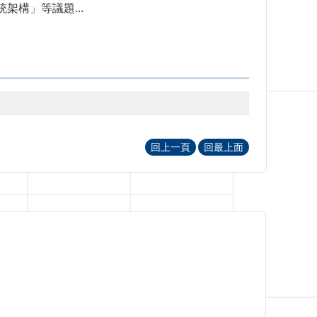
構」等議題...
回上一頁
回最上面