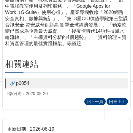
訊
中電腦教室使用及列印服務」、「Google Apps for
訂
Work（G-Suite）使用心得」。產業專欄收錄「2020網路
閱/
安全真相、數據與統計」、「第13屆CIO價值學院第三堂課
取
資訊安全-資安威脅創新高 衝擊全球經濟發展」、「勒索軟
消
體已然成為企業最大威脅」、「後疫情時代14項科技風水
網
輪流轉」、「主導資料分析的4個趨勢」、「資料治理－資
站
料資產管理的最佳實踐框架」等議題
導
覽
相關連結
最
新
消
p0054
息
上版日期：2020-09-20
關
回上一頁
回最上面
於
我
們
出
更新日期
2026-06-19
版