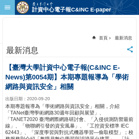
跳到主要內容區塊
計資中心電子報C&INC E-paper
進
階
搜
尋
首頁
最新消息
回
最新消息
首
頁
臺
【臺灣大學計資中心電子報(C&INC E-
大
News)第0054期】本期專題報導為「學術
首
頁
網路與資訊安全」相關
計
出版日期：2020-09-20
中
首
本期專題報導為「學術網路與資訊安全」相關，介紹
頁
「TANet臺灣學術網路30週年回顧與展望」、
「TANET2020 臺灣網際網路研討會、「入侵偵測防禦最前
聯
線」、「物聯網引發的資安風暴」、「工控資安標準 IEC
絡
62443」、「深度學習與對抗式機器學習—偷取模型」；校
資
務服務則介紹「教職員數位學習與認證平台建置」、「計