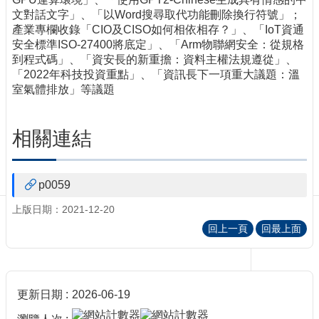
訊
文對話文字」、「以Word搜尋取代功能刪除換行符號」；
訂
產業專欄收錄「CIO及CISO如何相依相存？」、「IoT資通
閱/
安全標準ISO-27400將底定」、「Arm物聯網安全：從規格
取
到程式碼」、「資安長的新重擔：資料主權法規遵從」、
消
「2022年科技投資重點」、「資訊長下一項重大議題：溫
網
室氣體排放」等議題
站
導
覽
相關連結
最
新
p0059
消
息
上版日期：2021-12-20
回上一頁
回最上面
關
於
我
們
更新日期
2026-06-19
出
版