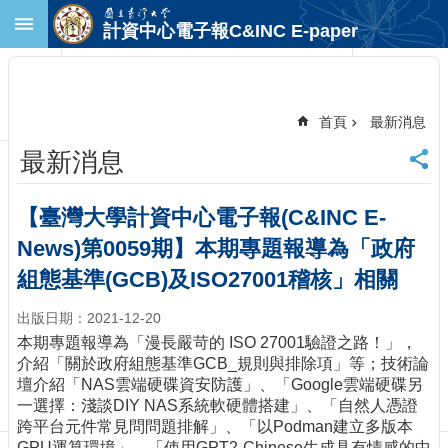
跳到主要內容區塊
計資中心電子報C&INC E-paper
進
階
搜
尋
首頁
最新消息
回
最新消息
首
頁
臺
【臺灣大學計資中心電子報(C&INC E-
大
News)第0059期】本期專題報導為「政府
首
頁
組態基準(GCB)及ISO27001稽核」相關
計
出版日期：2021-12-20
中
首
本期專題報導為「漫長嚴苛的 ISO 27001驗證之路！」，
頁
介紹「關於政府組態基準GCB_規則與排除項」等；技術論
壇介紹「NAS雲端硬碟資安防護」、「Google雲端硬碟另
聯
一選擇：淺談DIY NAS系統軟硬體搭建」、「自然人憑證
絡
跨平台元件常見問問題排解」、「以Podman建立多版本
資
GPU運算環境」、「使用GPT2-Chinese生成具有情感的中