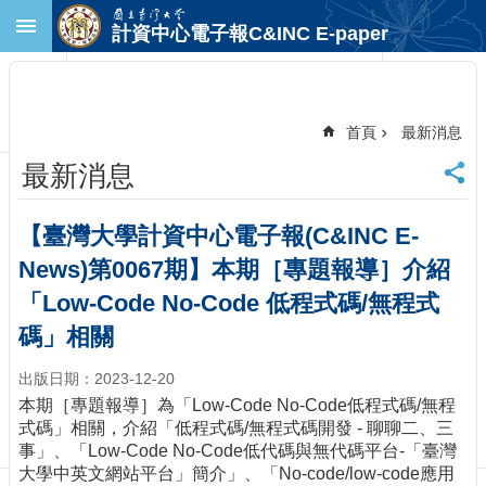
跳到主要內容區塊
計資中心電子報C&INC E-paper
進
階
搜
尋
首頁
最新消息
回
最新消息
首
頁
臺
【臺灣大學計資中心電子報(C&INC E-
大
News)第0067期】本期［專題報導］介紹
首
頁
「Low-Code No-Code 低程式碼/無程式
計
碼」相關
中
首
出版日期：2023-12-20
頁
本期［專題報導］為「Low-Code No-Code低程式碼/無程
聯
式碼」相關，介紹「低程式碼/無程式碼開發 - 聊聊二、三
絡
事」、「Low-Code No-Code低代碼與無代碼平台-「臺灣
資
大學中英文網站平台」簡介」、「No-code/low-code應用