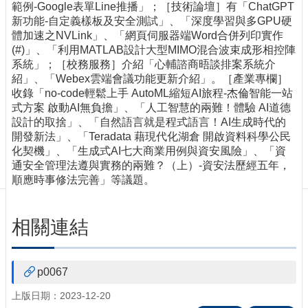
訊
範例-Google表單Line推播」；［技術論壇］有「ChatGPT
新功能-自定義樣板及安全測試」、「深度學習與多GPU硬
訂
體加速之NVLink」、「網頁伺服器端Word合併列印實作
閱/
(#)」、「利用MATLAB設計大型MIMO混合波束成形相控陣
取
系統」；［校務服務］介紹「心輔諮商晤談排案系統介
消
紹」、「Webex雲端會議功能更新介紹」。［產業專欄］
網
收錄「no-code輕鬆上手 AutoML縮短AI旅程-杰倫智能一站
站
式方案 啟動AI無負擔」、「人工智慧的兩難！體驗 AI道德
導
設計的取捨」、「自然語言就是程式語言！AI生成時代的
覽
開發新法」、「Teradata 藉現代化湖倉 開啟資料科學公民
化契機」、「生成式AI七大商業用例與資安風險」、「資
最
通安全管理法遵與實務的兩難？（上）-資安法歷經五年，
新
順應時事修法完善」等議題。
消
息
相關連結
關
於
我
們
p0067
出
上版日期：2023-12-20
版