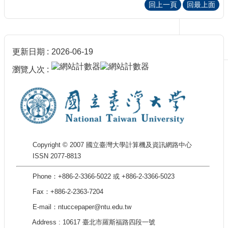
回上一頁
回最上面
刊
物
校
務
更新日期
2026-06-19
服
瀏覽人次
務
專
題
報
導
技
Copyright © 2007 國立臺灣大學計算機及資訊網路中心
術
ISSN 2077-8813
論
壇
Phone：+886-2-3366-5022 或 +886-2-3366-5023
Fax：+886-2-2363-7204
產
業
E-mail：ntuccepaper@ntu.edu.tw
專
Address : 10617 臺北市羅斯福路四段一號
欄