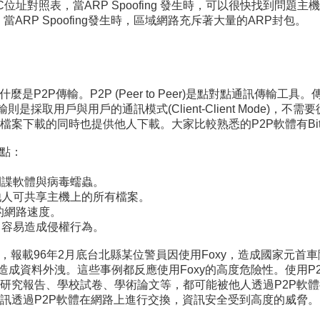
位址對照表，當ARP Spoofing 發生時，可以很快找到問題主
ARP Spoofing發生時，區域網路充斥著大量的ARP封包。
P2P傳輸。P2P (Peer to Peer)是點對點通訊傳輸工具
2P 檔案傳輸則是採取用戶與用戶的通訊模式(Client-Client Mo
同時也提供他人下載。大家比較熟悉的P2P軟體有BitTorrent、
重點：
間諜軟體與病毒蠕蟲。
讓他人可共享主機上的所有檔案。
者的網路速度。
，容易造成侵權行為。
，報載96年2月底台北縣某位警員因使用Foxy，造成國家元首
y造成資料外洩。這些事例都反應使用Foxy的高度危險性。使用
研究報告、學校試卷、學術論文等，都可能被他人透過P2P軟體
訊透過P2P軟體在網路上進行交換，資訊安全受到高度的威脅。