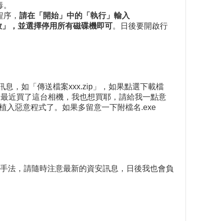
毒。
程序，
請在「開始」中的「執行」輸入
播放」，並選擇停用所有磁碟機即可
。日後要開啟行
名單中傳來的訊息，如「傳送檔案xxx.zip」，如果點選下載檔
友最近買了這台相機，我也想買耶，請給我一點意
結果就被植入惡意程式了。如果多留意一下附檔名.exe
手法，請隨時注意最新的資安訊息，日後我也會負