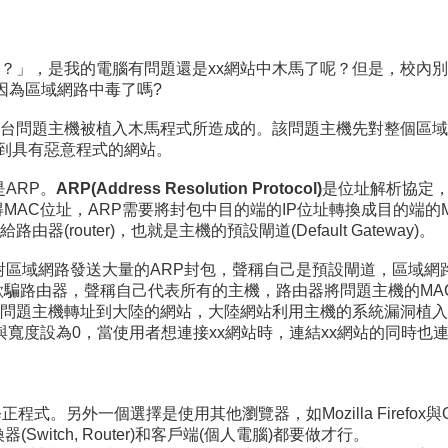
站？」，是我的電腦有問題還是xx網站中木馬了呢？但是，校內別
因為區域網路中毒了嗎?
題主機被植入木馬程式所造成的。該問題主機先對整個區域網路進行
連到具有惡意程式的網站。
是ARP。
ARP(Address Resolution Protocol)
是位址解析協定，
MAC位址，ARP需要將封包中目的端的IP位址轉換成目的端的
outer)，也就是主機的預設閘道(Default Gateway)。
題主機對區域網路發送大量的ARP封包，聲稱自己是預設閘道，區域
欺騙路由器，聲稱自己代表所有的主機，路由器將問題主機的MA
機轉址到大陸的網站，大陸網站利用主機的系統漏洞植入後門程式。如果駭
度與寬度設為0，當使用者想連接xx網站時，連結xx網站的同時
式。另外一個選擇是使用其他瀏覽器，如Mozilla Firefox與O
器(Switch, Router)和客戶端(個人電腦)都要做才行。