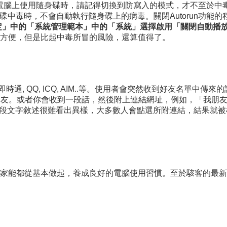
人電腦上使用隨身碟時，請記得切換到防寫入的模式，才不至於中
隨身碟中毒時，不會自動執行隨身碟上的病毒。關閉Autorun功能的
電腦設定」中的「系統管理範本」中的「系統」選擇啟用「關閉自動
方便，但是比起中毒所冒的風險，還算值得了。
pe, Yahoo即時通, QQ, ICQ, AIM..等。使用者會突然收到好友
朋友。或者你會收到一段話，然後附上連結網址，例如，「我朋
ple.exe」。從這段文字敘述很難看出異樣，大多數人會點選所附連結，
家能都從基本做起，養成良好的電腦使用習慣。至於駭客的最新