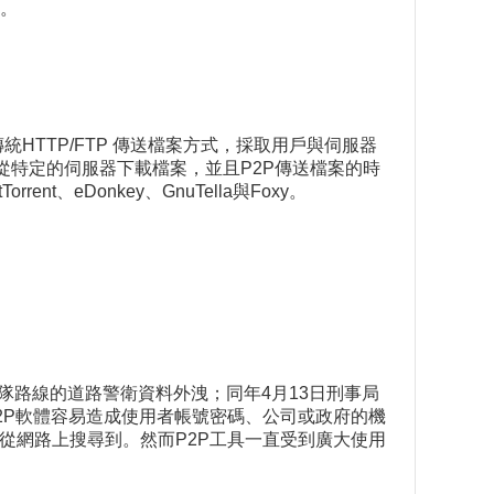
機。
。傳統HTTP/FTP 傳送檔案方式，採取用戶與伺服器
de)，不需要從特定的伺服器下載檔案，並且P2P傳送檔案的時
eDonkey、GnuTella與Foxy。
車隊路線的道路警衛資料外洩；同年4月13日刑事局
P2P軟體容易造成使用者帳號密碼、公司或政府的機
從網路上搜尋到。然而P2P工具一直受到廣大使用