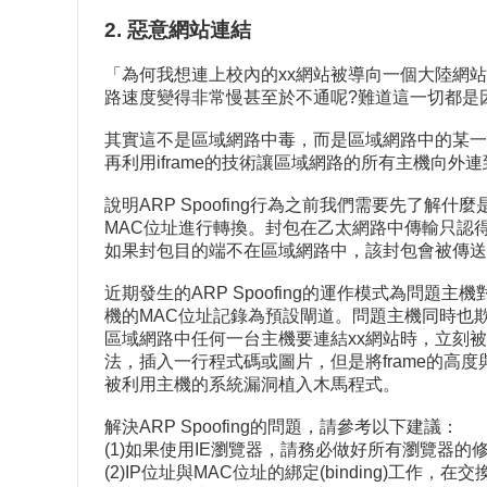
2. 惡意網站連結
「為何我想連上校內的xx網站被導向一個大陸網
路速度變得非常慢甚至於不通呢?難道這一切都是
其實這不是區域網路中毒，而是區域網路中的某一台問
再利用iframe的技術讓區域網路的所有主機向外
說明ARP Spoofing行為之前我們需要先了解什麼
MAC位址進行轉換。封包在乙太網路中傳輸只認得
如果封包目的端不在區域網路中，該封包會被傳送給路由器(r
近期發生的ARP Spoofing的運作模式為問
機的MAC位址記錄為預設閘道。問題主機同時也
區域網路中任何一台主機要連結xx網站時，立刻被問題主
法，插入一行程式碼或圖片，但是將frame的高
被利用主機的系統漏洞植入木馬程式。
解決ARP Spoofing的問題，請參考以下建議：
(1)如果使用IE瀏覽器，請務必做好所有瀏覽器的修正程
(2)IP位址與MAC位址的綁定(binding)工作，在交換