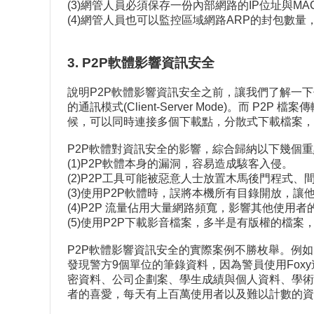
(3)網管人員必須保存一份內部網路的IP位址與MAC
(4)網管人員也可以監控區域網路ARP的封包數量，當
3. P2P軟體影響資訊安全
說明P2P軟體影響資訊安全之前，讓我們了解一下什麼是
的通訊模式(Client-Server Mode)。而 P
候，可以同時連接多個下載點，分散式下載檔案，檔案下載的
P2P軟體對資訊安全的影響，綜合歸納以下幾個
(1)P2P軟體本身的漏洞，容易造成駭客入侵。
(2)P2P工具可能被惡意人士放置木馬後門程式、
(3)使用P2P軟體時，誤將本機所有目錄開放，
(4)P2P 流量佔用大量網路頻寬，影響其他使用
(5)使用P2P下載影音檔案，多半是有版權的檔案
P2P軟體影響資訊安全的實際案例不勝枚舉。例如
發現警方9個單位的筆錄資料，因為警員使用Fox
密資料、公司企劃案、學生成績與個人資料、學術
者的喜愛，每天有上百萬使用者以及難以計數的資