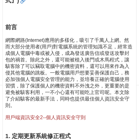
式』)
訊
訂
閱/
取
前言
消
網
網際網路(Internet)應用的多樣化，吸引了千萬人上網。然
站
而大部分使用者(用戶)對電腦系統的管理知識不足，經常造
導
成個人電腦中毒或被入侵，成為發送廣告信或發送攻擊封
覽
包的禍首。除此之外，還可能被植入後門或木馬程式，讓
駭客除了可以竊取電腦中的機密資料，還可以用來作為入
最
侵其他電腦的跳板。一般電腦用戶想要妥善保護自己，務
新
必加強個人電腦安全管理的能力，並培養正確的電腦使用
消
習慣，除了保護個人的機密資料不外洩之外，更重要的是
息
避免被駭客利用，一不小心還有可能吃上官司呢。本文除
了介紹駭客的最新手法，同時也提供最佳個人資訊安全守
關
則。
於
我
用戶端資訊安全2--個人資訊安全守則
們
出
1. 定期更新系統修正程式
版