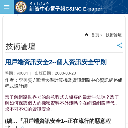
跳到主要內容區塊
計資中心電子報C&INC E-paper
進
階
搜
尋
首頁
技術論壇
回
技術論壇
首
頁
臺
用戶端資訊安全2--個人資訊安全守則
大
首
卷期：v0004
出版日期：2008-03-20
頁
作者：李美雯 / 臺灣大學計算機及資訊網路中心資訊網路組
計
程式設計師
中
想了解網路世界裡的惡意程式與駭客的最新手法嗎？想了
首
解如何保護個人的機密資料不外洩嗎？在網際網路時代，
頁
您不可不知的資訊安全。
聯
絡
(續…『用戶端資訊安全1--正在流行的惡意程
資