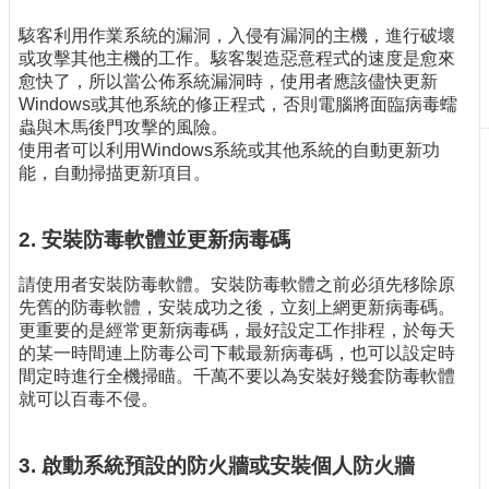
刊
駭客利用作業系統的漏洞，入侵有漏洞的主機，進行破壞
物
或攻擊其他主機的工作。駭客製造惡意程式的速度是愈來
愈快了，所以當公佈系統漏洞時，使用者應該儘快更新
校
Windows或其他系統的修正程式，否則電腦將面臨病毒蠕
務
蟲與木馬後門攻擊的風險。
服
使用者可以利用Windows系統或其他系統的自動更新功
務
能，自動掃描更新項目。
專
題
2. 安裝防毒軟體並更新病毒碼
報
導
請使用者安裝防毒軟體。安裝防毒軟體之前必須先移除原
技
先舊的防毒軟體，安裝成功之後，立刻上網更新病毒碼。
術
更重要的是經常更新病毒碼，最好設定工作排程，於每天
論
的某一時間連上防毒公司下載最新病毒碼，也可以設定時
壇
間定時進行全機掃瞄。千萬不要以為安裝好幾套防毒軟體
就可以百毒不侵。
產
業
專
3. 啟動系統預設的防火牆或安裝個人防火牆
欄