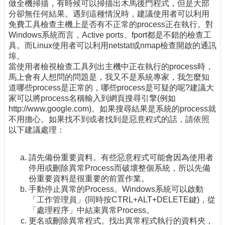
做全機掃描，有時候可以掃描出木馬後門程式，但是大部
分卻無任何結果。遇到這種情況時，建議使用者可以利用
免費工具檢查主機上是否有不正常的process正在執行。對
Windows系統而言，Active ports、fport都是不錯的檢查工
具。而Linux使用者可以利用netstat或nmap檢查開啟的通訊
埠。
當使用者檢視檢查工具列出主機中正在執行的process時，
馬上會有人想問的問題是，我又不是系統專家，我怎麼知
道哪些process是正常的，哪些process是可疑的呢?建議大
家可以將process名稱輸入到網頁搜尋引擎(例如
http://www.google.com)。如果搜尋結果是系統的process就
不用擔心。如果找不到或者找到是惡意程式的話，請依照
以下建議處理：
請先備份重要資料。有些惡意程式可能會因為使用者
停用或刪除異常Process而破壞整個系統，所以先備
份重要資料是很重要的前置作業。
手動停止異常的Process。Windows系統可以啟動
「工作管理員」(同時按CTRL+ALT+DELETE鍵)，從
「處理程序」中結束異常Process。
更名或刪除異常程式。找出異常程式執行的資料夾，