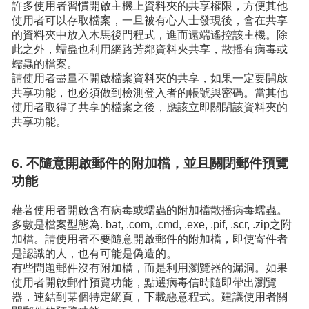
許多使用者習慣開啟主機上資料夾的共享權限，方便其他
使用者可以存取檔案，一旦被有心人士發現後，會在共享
的資料夾中放入木馬後門程式，進而遠端遙控該主機。除
此之外，蠕蟲也利用網路芳鄰資料夾共享，散播有病毒或
蠕蟲的檔案。
請使用者盡量不開啟檔案資料夾的共享，如果一定要開啟
共享功能，也必須做到檢測登入者的帳號與密碼。當其他
使用者取得了共享的檔案之後，應該立即關閉該資料夾的
共享功能。
6. 不隨意開啟郵件的附加檔，並且關閉郵件預覽
功能
藉著使用者開啟含有病毒或蠕蟲的附加檔散播病毒蠕蟲。
多數是檔案型態為. bat, .com, .cmd, .exe, .pif, .scr, .zip之附
加檔。請使用者不要隨意開啟郵件的附加檔，即使寄件者
是認識的人，也有可能是偽造的。
有些問題郵件沒有附加檔，而是利用瀏覽器的漏洞。如果
使用者開啟郵件預覽功能，點選病毒信時隨即帶出瀏覽
器，連結到某個特定網頁，下載惡意程式。建議使用者關