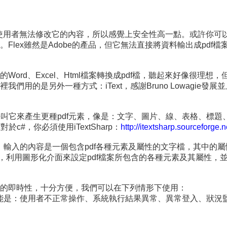
用者無法修改它的內容，所以感覺上安全性高一點。或許你可以請用戶
lex雖然是Adobe的產品，但它無法直接將資料輸出成pdf檔
ord、Excel、Html檔案轉換成pdf檔，聽起來好像很理
們用的是另外一種方式：iText，感謝Bruno Lowagie
碼呼叫它來產生更種pdf元素，像是：文字、圖片、線、表格、標
c#，你必須使用iTextSharp：
http://itextsharp.sourceforge.n
ine，輸入的內容是一個包含pdf各種元素及屬性的文字檔，其中
，利用圖形化介面來設定pdf檔案所包含的各種元素及其屬性，並存成
的即時性，十分方便，我們可以在下列情形下使用：
可能是：使用者不正常操作、系統執行結果異常、異常登入、狀況