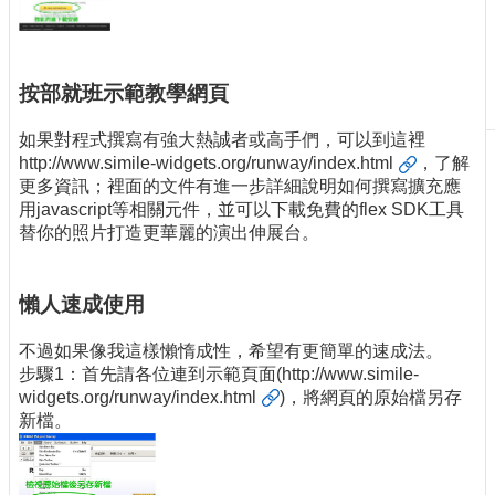
刊
物
校
按部就班示範教學網頁
務
服
如果對程式撰寫有強大熱誠者或高手們，可以到這裡
務
http://www.simile-widgets.org/runway/index.html
，了解
更多資訊；裡面的文件有進一步詳細說明如何撰寫擴充應
專
用javascript等相關元件，並可以下載免費的flex SDK工具
題
替你的照片打造更華麗的演出伸展台。
報
導
懶人速成使用
技
術
不過如果像我這樣懶惰成性，希望有更簡單的速成法。
論
步驟1：首先請各位連到示範頁面(
http://www.simile-
壇
widgets.org/runway/index.html
)，將網頁的原始檔另存
新檔。
產
業
專
欄