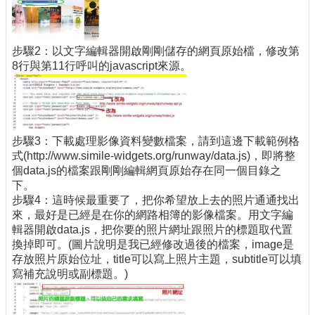
步驟2：以文字編輯器開啟剛剛儲存的網頁原始檔，修改第
8行與第11行呼叫的javascript來源。
步驟3：下載處理影像資料變數檔案，請到這邊下載範例格
式(http://www.simile-widgets.org/runway/data.js)，即將整
個data.js的檔案跟剛剛編輯網頁原始存在同一個目錄之
下。
步驟4：這時候最重要了，把你希望放上去的照片通通找出
來，最好是已經是在你的網路相簿的影像檔案。用文字編
輯器開啟data.js，把你要的照片網址跟照片的標題取代置
換掉即可。(圖片說明是我已經修改過後的檔案，image是
存放照片原始位址，title可以寫上照片主題，subtitle可以填
寫補充說明或副標題。)