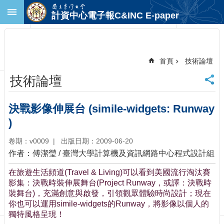
跳到主要內容區塊
計資中心電子報C&INC E-paper
進
階
搜
尋
首頁
技術論壇
回
技術論壇
首
頁
臺
決戰影像伸展台 (simile-widgets: Runway
大
)
首
頁
卷期：v0009
出版日期：2009-06-20
計
作者：傅潔瑩 / 臺灣大學計算機及資訊網路中心程式設計組
中
首
在旅遊生活頻道(Travel & Living)可以看到美國流行淘汰賽
頁
影集：決戰時裝伸展舞台(Project Runway，或譯：決戰時
裝舞台)，充滿創意與啟發，引領觀眾體驗時尚設計；現在
聯
你也可以運用simile-widgets的Runway，將影像以個人的
絡
獨特風格呈現！
資