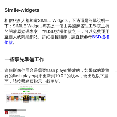
訊
訂
Simile-widgets
閱/
取
相信很多人都知道SIMILE Widgets，不過還是簡單說明一
消
下；SIMILE Widgets專案是一個由美國麻省理工學院主持
的開放原始碼專案，在BSD授權條款之下，可以免費運用
網
至個人或商業網站。詳細授權細節，請直接參考
BSD授權
站
條款
。
導
覽
最
一些事先準備工作
新
消
這個影像伸展台是需要flash player播放的，如果你的瀏覽
息
器的flash player尚未更新到10.0.2的版本，會出現以下畫
面，請按照網頁指示下載更新。
關
於
我
們
出
版