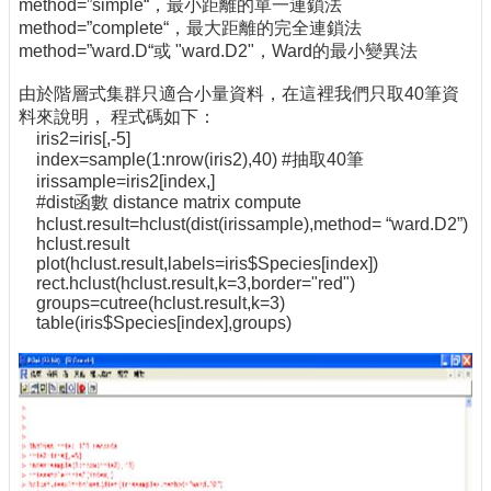
method=”simple“，最小距離的單一連鎖法
method=”complete“，最大距離的完全連鎖法
method=”ward.D“或 "ward.D2"，Ward的最小變異法
由於階層式集群只適合小量資料，在這裡我們只取40筆資
料來說明， 程式碼如下：
iris2=iris[,-5]
index=sample(1:nrow(iris2),40) #抽取40筆
irissample=iris2[index,]
#dist函數 distance matrix compute
hclust.result=hclust(dist(irissample),method= “ward.D2”)
hclust.result
plot(hclust.result,labels=iris$Species[index])
rect.hclust(hclust.result,k=3,border="red")
groups=cutree(hclust.result,k=3)
table(iris$Species[index],groups)