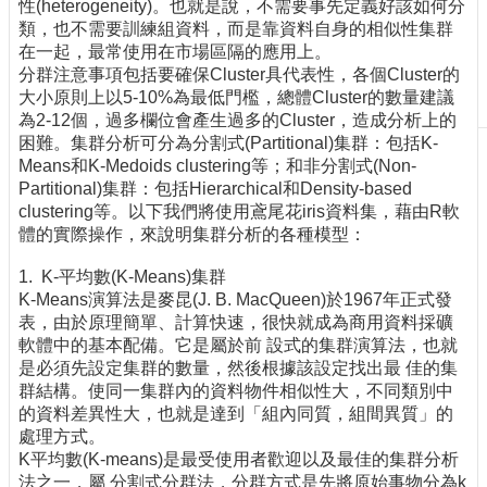
性(heterogeneity)。也就是說，不需要事先定義好該如何分
刊
類，也不需要訓練組資料，而是靠資料自身的相似性集群
物
在一起，最常使用在市場區隔的應用上。
分群注意事項包括要確保Cluster具代表性，各個Cluster的
校
大小原則上以5-10%為最低門檻，總體Cluster的數量建議
務
為2-12個，過多欄位會產生過多的Cluster，造成分析上的
服
困難。集群分析可分為分割式(Partitional)集群：包括K-
務
Means和K-Medoids clustering等；和非分割式(Non-
Partitional)集群：包括Hierarchical和Density-based
專
clustering等。以下我們將使用鳶尾花iris資料集，藉由R軟
題
體的實際操作，來說明集群分析的各種模型：
報
導
1. K-平均數(K-Means)集群
K-Means演算法是麥昆(J. B. MacQueen)於1967年正式發
技
表，由於原理簡單、計算快速，很快就成為商用資料採礦
術
軟體中的基本配備。它是屬於前 設式的集群演算法，也就
論
是必須先設定集群的數量，然後根據該設定找出最 佳的集
壇
群結構。使同一集群內的資料物件相似性大，不同類別中
的資料差異性大，也就是達到「組內同質，組間異質」的
產
處理方式。
業
K平均數(K-means)是最受使用者歡迎以及最佳的集群分析
專
法之一，屬 分割式分群法，分群方式是先將原始事物分為k
欄