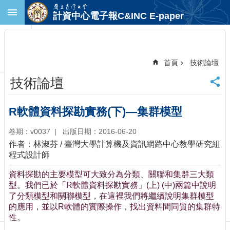
跳到主要內容區塊
計資中心電子報C&INC E-paper
進
階
搜
尋
首頁
技術論壇
回
技術論壇
首
頁
臺
R軟體資料探勘實務(下)—集群模型
大
首
卷期：v0037
出版日期：2016-06-20
頁
作者：林淑芬 / 臺灣大學計算機及資訊網路中心教學研究組
計
程式設計師
中
資料探勘的主要模型可大致分為分類、關聯和集群三大類
首
型。我們已於「R軟體資料探勘實務」(上) (中)兩篇中說明
頁
了分類模型和關聯模型，在這裡我們將繼續說明集群模型
聯
的應用，並以R軟體的實際操作，找出資料間同質的集群特
絡
性。
資