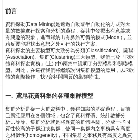
訊
訂
前言
閱/
取
資料探勘(Data Mining)是透過自動或半自動化的方式對大
消
量的數據進行探索和分析的過程，從其中發掘出有意義或
有興趣的現象，進而歸納出有脈絡可循的模式(Model)，並
網
藉反覆印證找出意想之外可行的執行方案。
站
資料探勘的主要模型可大致分為分類(Classification)、關聯
導
(Association)、集群(Clustering)三大類型。我們已於「R軟
覽
體資料探勘實務」(上) (中)兩篇中說明了分類模型和關聯模
最
型。因此，在這裡我們將繼續說明集群模型的應用，以R軟
新
體的實際操作，找?資料間同質的集群特性。
消
息
一. 鳶尾花資料集的各種集群模型
關
於
集群分析是從一大群資料中，獲得知識的基礎過程，目前
我
已廣泛應用在各個領域，包含了資料採礦、統計數據分
們
析…等等。集群分析就是將異質的群體區隔，分成一些同
質性較高的子群組或集群，使同一集群內之事務具有高度
出
之相似性(homogeneity)，不同集群之事務具有高度之異質
版