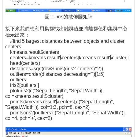
圖二 iris的散佈圖矩陣
接下來我們想利用集群找出離群值並將離群值和集群中心
標示出來：
#find 5 largest distances between objects and cluster
centers
kmeans.result$centers
centers=kmeans.result$centers[kmeans.result$cluster,]
head(centers)
distances=sqrt(rowSums((iris2-centers)^2))
outliers=order(distances,decreasing=T)[1:5]
outliers
iris2[outliers,]
plot(iris2[c("Sepal.Length", "Sepal.Width")],
col=kmeans.result$cluster)
points(kmeans.result$centers[,c("Sepal.Length",
"Sepal.Width")], col=1:3, pch=8, cex=2)
points(iris2[outliers,c("Sepal.Length", "Sepal.Width")],
col=4, pch='+', cex=2)