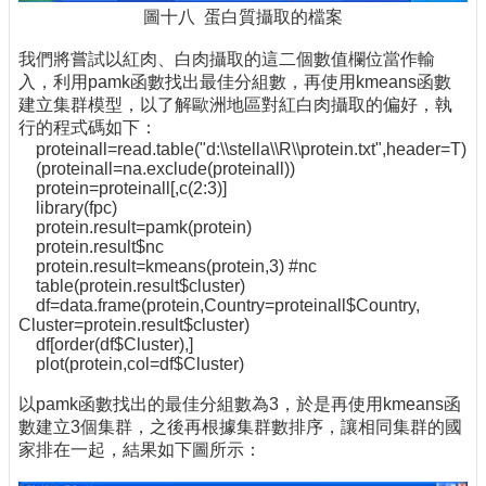
圖十八 蛋白質攝取的檔案
我們將嘗試以紅肉、白肉攝取的這二個數值欄位當作輸
入，利用pamk函數找出最佳分組數，再使用kmeans函數
建立集群模型，以了解歐洲地區對紅白肉攝取的偏好，執
行的程式碼如下：
proteinall=read.table("d:\\stella\\R\\protein.txt",header=T)
(proteinall=na.exclude(proteinall))
protein=proteinall[,c(2:3)]
library(fpc)
protein.result=pamk(protein)
protein.result$nc
protein.result=kmeans(protein,3) #nc
table(protein.result$cluster)
df=data.frame(protein,Country=proteinall$Country,
Cluster=protein.result$cluster)
df[order(df$Cluster),]
plot(protein,col=df$Cluster)
以pamk函數找出的最佳分組數為3，於是再使用kmeans函
數建立3個集群，之後再根據集群數排序，讓相同集群的國
家排在一起，結果如下圖所示：