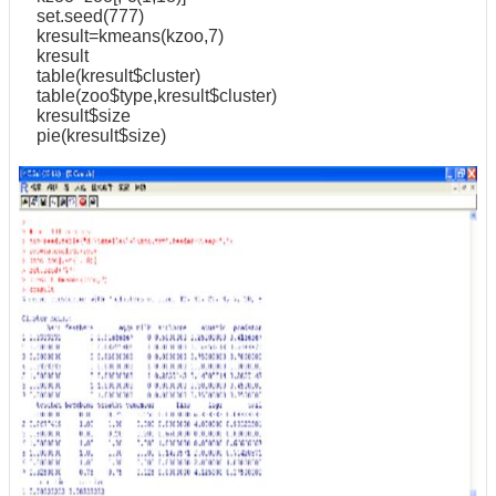
set.seed(777)
kresult=kmeans(kzoo,7)
kresult
table(kresult$cluster)
table(zoo$type,kresult$cluster)
kresult$size
pie(kresult$size)