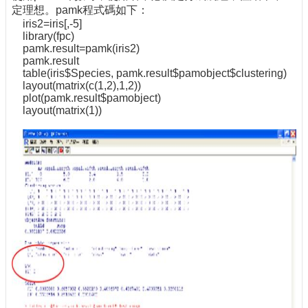
定理想。pamk程式碼如下：
iris2=iris[,-5]
library(fpc)
pamk.result=pamk(iris2)
pamk.result
table(iris$Species, pamk.result$pamobject$clustering)
layout(matrix(c(1,2),1,2))
plot(pamk.result$pamobject)
layout(matrix(1))