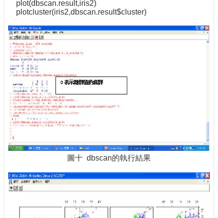
plot(dbscan.result,iris2)
plotcluster(iris2,dbscan.result$cluster)
圖十 dbscan的執行結果