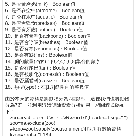
5. 是否會產奶(milk)：Boolean值
6. 是否在空中(airborne)：Boolean值
7. 是否在水中(aquatic)：Boolean值
8. 是否會獵食(predator)：Boolean值
9. 是否有牙齒(toothed)：Boolean值
10. 是否有骨幹(backbone)：Boolean值
11. 是否會呼吸(breathes)：Boolean值
12. 是否有毒(venomous)：Boolean值
13. 是否有鰭(fins)：Boolean值
14. 腿的數量(legs)：{0,2,4,5,6,8}集合的數字
15. 是否有尾巴(tail)：Boolean值
16. 是否被馴化(domestic)：Boolean值
17. 是否屬貓科(catsize)：Boolean值
18. 類型(type)：在[1,7]範圍內的整數值
由於本來的資料是將動物分為7種類型，這裡我們也將動物
分為7群，並利用混淆矩陣查看分析結果，相關程式碼如
下：
zoo=read.table("d:\\stella\\R\\zoo.txt",header=T,sep=",")
zoo=na.exclude(zoo)
#kzoo=zoo[,sapply(zoo,is.numeric)] 取所有數值資料
kzoo=zoo[,-c(1,18)]