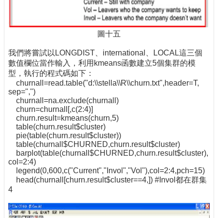
圖十五
我們將嘗試以LONGDIST、international、LOCAL這三個
數值欄位當作輸入，利用kmeans函數建立5個集群的模
型，執行的程式碼如下：
churnall=read.table("d:\\stella\\R\\churn.txt",header=T,
sep=",")
churnall=na.exclude(churnall)
churn=churnall[,c(2:4)]
churn.result=kmeans(churn,5)
table(churn.result$cluster)
pie(table(churn.result$cluster))
table(churnall$CHURNED,churn.result$cluster)
barplot(table(churnall$CHURNED,churn.result$cluster),
col=2:4)
legend(0,600,c("Current","Invol","Vol"),col=2:4,pch=15)
head(churnall[churn.result$cluster==4,]) #Invol都在群集
4