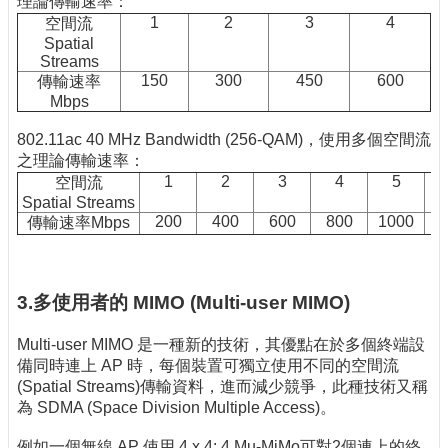
理論傳輸速率：
1
2
3
4
空間流
Spatial
Streams
150
300
450
600
傳輸速率
Mbps
802.11ac 40 MHz Bandwidth (256-QAM)，使用多個空間流
之理論傳輸速率：
1
2
3
4
5
空間流
Spatial Streams
200
400
600
800
1000
1
傳輸速率Mbps
3.多使用者的 MIMO (Multi-user MIMO)
Multi-user MIMO 是一種新的技術，其優點在於多個終端設
備同時連上 AP 時，每個裝置可獨立使用不同的空間流
(Spatial Streams)傳輸資料，進而減少競爭，此種技術又稱
為 SDMA (Space Division Multiple Access)。
例如一個無線 AP 使用 4 x 4: 4 Mu-MiMo可對2個連上的終