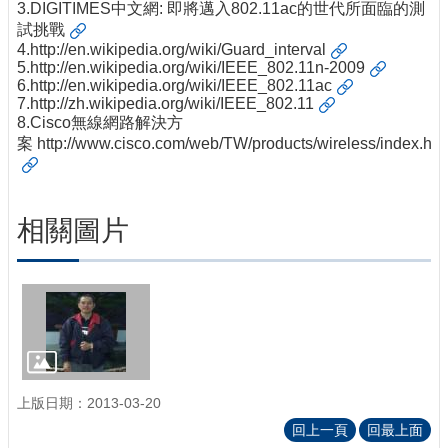
3.
DIGITIMES中文網: 即將邁入802.11ac的世代所面臨的測
試挑戰
4.
http://en.wikipedia.org/wiki/Guard_interval
5.
http://en.wikipedia.org/wiki/IEEE_802.11n-2009
6.
http://en.wikipedia.org/wiki/IEEE_802.11ac
7.
http://zh.wikipedia.org/wiki/IEEE_802.11
8.Cisco無線網路解決方
案
http://www.cisco.com/web/TW/products/wireless/index.htm
相關圖片
上版日期：2013-03-20
回上一頁
回最上面