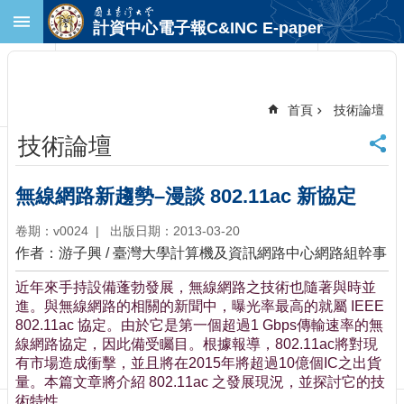
跳到主要內容區塊
計資中心電子報C&INC E-paper
進
階
搜
尋
首頁
技術論壇
回
技術論壇
首
頁
臺
無線網路新趨勢–漫談 802.11ac 新協定
大
首
卷期：v0024
出版日期：2013-03-20
頁
作者：游子興 / 臺灣大學計算機及資訊網路中心網路組幹事
計
近年來手持設備蓬勃發展，無線網路之技術也隨著與時並
中
進。與無線網路的相關的新聞中，曝光率最高的就屬 IEEE
首
802.11ac 協定。由於它是第一個超過1 Gbps傳輸速率的無
頁
線網路協定，因此備受矚目。根據報導，802.11ac將對現
聯
有市場造成衝擊，並且將在2015年將超過10億個IC之出貨
絡
量。本篇文章將介紹 802.11ac 之發展現況，並探討它的技
資
術特性。