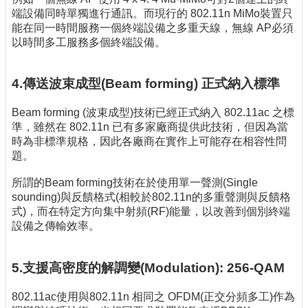
端設備同時單獨進行通訊。而現行的 802.11n MiMo裝置只
能在同一時間服務一個終端設備之多重天線，無線 AP必須
以時間多工服務多個終端設備。
4.傳送波束成型(Beam forming) 正式納入標準
Beam forming (波束成型)技術已經正式納入 802.11ac 之標
準，雖然在 802.11n 已有多家廠商提供此技術，但因為當
時為非標準規格，因此各廠商在實作上可能存在相容性問
題。
所謂的Beam forming技術在於使用單一聲測(Single
sounding)與反饋格式(相較於802.11n的多重聲測與反饋格
式)，而在特定方向集中射頻(RF)能量，以改善到個別終端
設備之傳輸效率。
5.支援高密度的解調變(Modulation): 256-QAM
802.11ac使用與802.11n 相同之 OFDM(正交分頻多工)作為