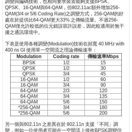
調變與編碼技術，也相同要求裝置能夠支援BPSK、
QPSK、16-QAM與64-QAM，但802.11ac額外增加256-
QAM(3/4 or 5/6 Coding Rate)之調變方式，256-QAM的好
處在於提供比64-QAM更大33% 之傳輸流量。不過256-
QAM僅允許較低的位元錯誤容許誤差，因此較適用於無干
擾之通訊環境中。
下表是使用各種調變(Modulation)技術在頻寬 40 MHz with
400 ns GI 使用單一空間流之理論傳輸速率：
Modulation
Coding rate
傳輸速率Mbps
BPSK
1/2
15
QPSK
1/2
30
QPSK
3/4
45
16-QAM
1/2
60
16-QAM
3/4
90
64-QAM
2/3
120
64-QAM
3/4
135
64-QAM
5/6
150
*256-QAM
3/4
180
*256-QAM
5/6
200
另一個與802.11n 之差異在於 802.11n 支援「不同」調
變，例如一位使用者可能在一空間流上接收BPSK調變信