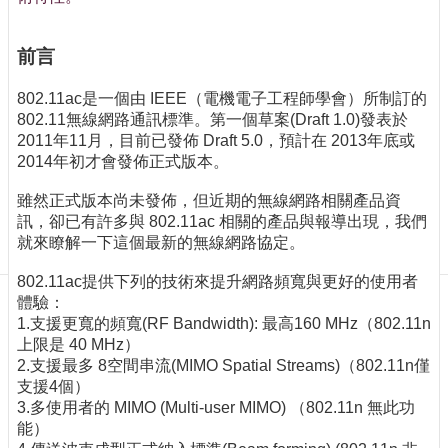
訊
訂
閱/
前言
取
消
802.11ac是一個由 IEEE（電機電子工程師學會）所制訂的
802.11無線網路通訊標準。第一個草案(Draft 1.0)發表於
網
2011年11月，目前已發佈 Draft 5.0，預計在 2013年底或
站
2014年初才會發佈正式版本。
導
覽
雖然正式版本尚未發佈，但近期的無線網路相關產品資
訊，卻已有許多與 802.11ac 相關的產品與報導出現，我們
最
就來瞭解一下這個最新的無線網路協定。
新
消
802.11ac提供下列的技術來提升網路頻寬與更好的使用者
息
體驗：
1.支援更寬的頻寬(RF Bandwidth): 最高160 MHz（802.11n
關
上限是 40 MHz）
於
2.支援最多 8空間串流(MIMO Spatial Streams)（802.11n僅
我
支援4個）
們
3.多使用者的 MIMO (Multi-user MIMO) （802.11n 無此功
出
能）
版