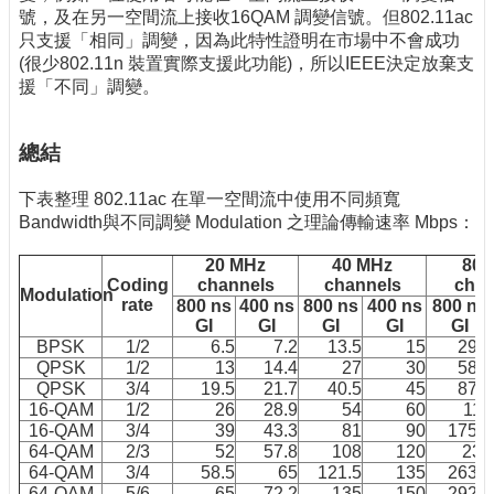
號，及在另一空間流上接收16QAM 調變信號。但802.11ac
只支援「相同」調變，因為此特性證明在市場中不會成功
(很少802.11n 裝置實際支援此功能)，所以IEEE決定放棄支
援「不同」調變。
總結
下表整理 802.11ac 在單一空間流中使用不同頻寬
Bandwidth與不同調變 Modulation 之理論傳輸速率 Mbps：
20 MHz
40 MHz
80 
Coding
channels
channels
chan
Modulation
rate
800 ns
400 ns
800 ns
400 ns
800 ns
GI
GI
GI
GI
GI
BPSK
1/2
6.5
7.2
13.5
15
29.3
QPSK
1/2
13
14.4
27
30
58.5
QPSK
3/4
19.5
21.7
40.5
45
87.8
16-QAM
1/2
26
28.9
54
60
117
16-QAM
3/4
39
43.3
81
90
175.5
64-QAM
2/3
52
57.8
108
120
234
64-QAM
3/4
58.5
65
121.5
135
263.3
64-QAM
5/6
65
72.2
135
150
292.5