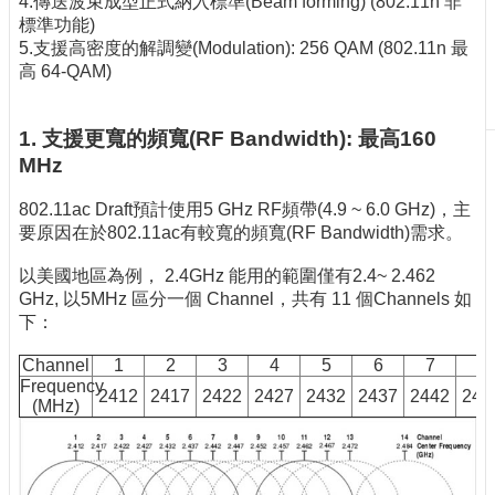
4.傳送波束成型正式納入標準(Beam forming) (802.11n 非
刊
標準功能)
物
5.支援高密度的解調變(Modulation): 256 QAM (802.11n 最
高 64-QAM)
校
務
服
1. 支援更寬的頻寬(RF Bandwidth): 最高160
務
MHz
專
802.11ac Draft預計使用5 GHz RF頻帶(4.9 ~ 6.0 GHz)，主
題
要原因在於802.11ac有較寬的頻寬(RF Bandwidth)需求。
報
導
以美國地區為例， 2.4GHz 能用的範圍僅有2.4~ 2.462
GHz, 以5MHz 區分一個 Channel，共有 11 個Channels 如
技
下：
術
論
Channel
1
2
3
4
5
6
7
8
壇
Frequency
2412
2417
2422
2427
2432
2437
2442
244
(MHz)
產
業
專
欄