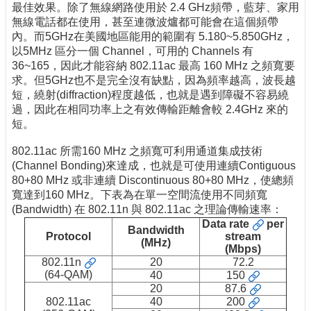
最佳效果。除了無線網路使用於 2.4 GHz頻帶，藍芽、家用
無線電話都在使用，甚至連微波爐都可能會在這個頻帶
內。而5GHz在美國地區能用的範圍有 5.180~5.850GHz，
以5MHz 區分一個 Channel，可用的 Channels 有
36~165，因此才能容納 802.11ac 最高 160 MHz 之頻寬要
求。但5GHz也不是完全沒有缺點，因為頻率越高，波長越
短，繞射(diffraction)程度越低，也就是遇到障礙不容易繞
過，因此在相同功率上之有效傳輸距離會較 2.4GHz 來的
短。
802.11ac 所需160 MHz 之頻寬可利用通道集成技術
(Channel Bonding)來達成，也就是可使用連續Contiguous
80+80 MHz 或非連續 Discontinuous 80+80 MHz，使總頻
寬達到160 MHz。下表為在單一空間流使用不同頻寬
(Bandwidth) 在 802.11n 與 802.11ac 之理論傳輸速率：
Data rate
per
Bandwidth
Protocol
stream
(MHz)
(Mbps)
802.11n
20
72.2
(64-QAM)
40
150
20
87.6
802.11ac
40
200