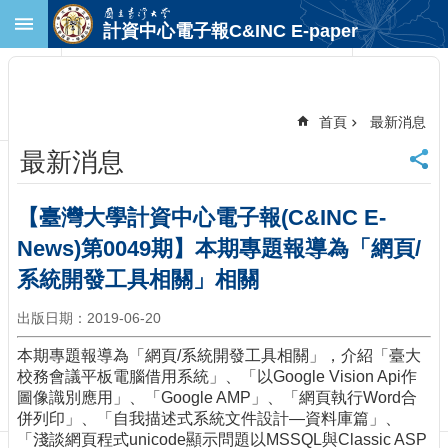
跳到主要內容區塊
計資中心電子報C&INC E-paper
進
階
搜
尋
首頁
最新消息
回
最新消息
首
頁
臺
【臺灣大學計資中心電子報(C&INC E-
大
News)第0049期】本期專題報導為「網頁/
首
頁
系統開發工具相關」相關
計
出版日期：2019-06-20
中
首
本期專題報導為「網頁/系統開發工具相關」，介紹「臺大
頁
校務會議平板電腦借用系統」、「以Google Vision Api作
聯
圖像識別應用」、「Google AMP」、「網頁執行Word合
絡
併列印」、「自我描述式系統文件設計—資料庫篇」、
資
「淺談網頁程式unicode顯示問題以MSSQL與Classic ASP