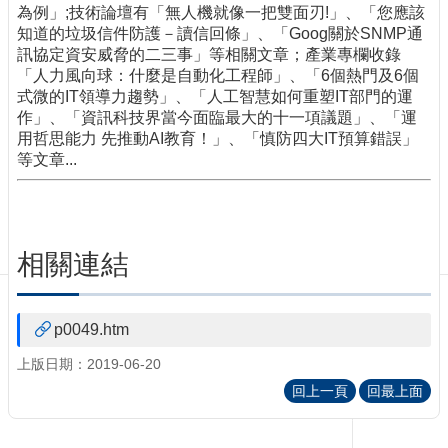
訊
為例」;技術論壇有「無人機就像一把雙面刃!」、「您應該
訂
知道的垃圾信件防護－讀信回條」、「Goog關於SNMP通
閱/
訊協定資安威脅的二三事」等相關文章；產業專欄收錄
取
「人力風向球：什麼是自動化工程師」、「6個熱門及6個
消
式微的IT領導力趨勢」、「人工智慧如何重塑IT部門的運
作」、「資訊科技界當今面臨最大的十一項議題」、「運
網
用哲思能力 先推動AI教育！」、「慎防四大IT預算錯誤」
站
等文章...
導
覽
最
新
相關連結
消
息
關
p0049.htm
於
上版日期：2019-06-20
我
們
回上一頁
回最上面
出
版