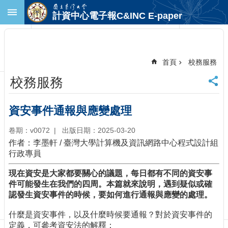
跳到主要內容區塊
計資中心電子報C&INC E-paper
進
階
搜
尋
首頁
校務服務
回
校務服務
首
頁
臺
資安事件通報與應變處理
大
首
卷期：v0072
出版日期：2025-03-20
頁
作者：李墨軒 / 臺灣大學計算機及資訊網路中心程式設計組
計
行政專員
中
現在資安是大家都要關心的議題，每日都有不同的資安事
首
件可能發生在我們的四周。本篇就來說明，遇到疑似或確
頁
認發生資安事件的時候，要如何進行通報與應變的處理。
聯
絡
什麼是資安事件，以及什麼時候要通報？對於資安事件的
資
定義，可參考資安法的解釋：