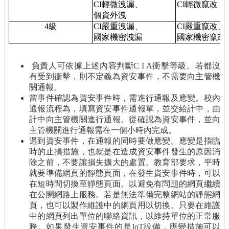
CI
輕微洩漏、
CI
輕微竄改
刊
個資外洩
物
4
級
CI
嚴重洩漏、
CI
嚴重竄改、
國家機密洩漏
國家機密竄改
校
務
服
負責人可依據上述內容判斷
C I A
衝擊等級。若都沒
務
有受到衝擊，則不定義為資安事件，不需要向主管機
關通報。
專
當事件確認為資安事件時，需進行通報及應變。校內
題
通報流程為，填寫資安事件通報單，並交給計中，由
報
計中向主管機關進行通報。從確認為資安事件，並向
導
主管機關進行通報需在一個小時內完成。
遇到資安事件，在通報的同時要做應變。應變是指臨
技
時的止損措施，也就是在造成資安事件發生的原因消
術
除之前，不要讓損失擴大的處置。教育部要求，平時
論
就要準備網頁的靜態頁面，在發生資安事件時，可以
壇
在短時間切換至靜態頁面。以避免有問題的網頁繼續
在公開網路上服務。若是無法準備完整網站的靜態網
產
頁，也可以製作維護中的網頁用以切換。只要在維護
業
中的網頁列出單位的聯絡資訊，以維持單位的正常服
專
務。如果發生資安事件的是
IoT
設備，應變措施可以
欄