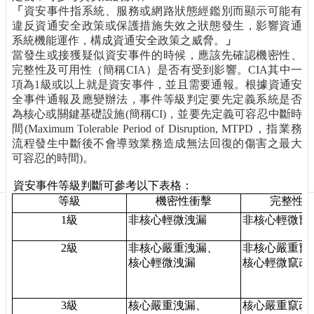
訊
「
資安事件指系統、服務或網路狀態經鑑別而顯示可能有
訂
違反資通安全政策或保護措施失效之狀態發生，影響資通
閱/
系統機能運作，構成資通安全政策之威脅。
」
取
當發生或接獲疑似資安事件的時候，應該先確認機密性、
消
完整性及可用性（簡稱
CIA
）是否有受到影響。
CIA
其中一
項為
1
級或以上就是資安事件，並且需要通報。根據資通安
網
全事件通報及應變辦法，事件等級判定要先定義系統是否
站
為核心或關鍵基礎設施
(
簡稱
CI)
，並要先定義可容忍中斷時
導
間
(Maximum Tolerable Period of Disruption, MTPD
，指業務
覽
流程發生中斷後不會導致業務造成無法回復的傷害之最大
最
可容忍的時間
)
。
新
資安事件等級判斷可參考以下表格：
消
等級
機密性衝擊
完整性
息
1
級
非核心輕微洩漏
非核心輕微竄
關
於
2
級
非核心嚴重洩漏、
非核心嚴重竄
我
核心輕微洩漏
核心輕微竄改
們
出
3
級
核心嚴重洩漏、
核心嚴重竄改
版