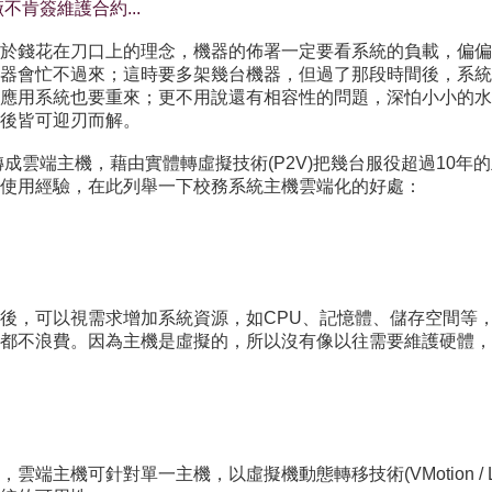
肯簽維護合約...
於錢花在刀口上的理念，機器的佈署一定要看系統的負載，偏偏
器會忙不過來；這時要多架幾台機器，但過了那段時間後，系統
應用系統也要重來；更不用說還有相容性的問題，深怕小小的水
後皆可迎刃而解。
轉成雲端主機，藉由實體轉虛擬技術(P2V)把幾台服役超過10
使用經驗，在此列舉一下校務系統主機雲端化的好處：
後，可以視需求增加系統資源，如CPU、記憶體、儲存空間等
點都不浪費。因為主機是虛擬的，所以沒有像以往需要維護硬體，
可針對單一主機，以虛擬機動態轉移技術(VMotion / Live 