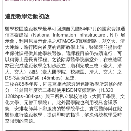
訊
訂
閱/
遠距教學活動初啟
取
消
醫學校區遠距教學最早可回溯自民國84年7月的國家資訊通
信基礎建設（National Information Infrastructure，NII）展
網
示會，利用原展示會場之ATM/OS-3寬頻網路，與交大、清
站
大連線，進行國內首度的遠距教學上課，醫學院並提供衛
導
生保健課程供其他學校選修。這課程目前仍持續進行，可
覽
以稱得上是長青課程。之後除原醫學院講堂外，在校總區
最
亦已完成遠距教學之初步設立，順利完成三校（臺大、清
新
大、交大）四點（臺大醫學院、校總區、清大、交大）之
消
DS-3高頻寬網路（45mbps）互連。
息
三校在85學年度，同意互相承認透過遠距教學所選修的學
分，並於同年度第二學期使用ISDN窄頻網路（H.320
關
128kbps~384kps）與三所私立學校連線（大同工學院、文
於
化大學、元智工學院）。此外醫學院也利用視訊會議系
我
統，安排老師與下鄉服務的醫學院學生、實習醫師與住院
們
醫師進行遠距教學，提供即時的指導，解決傳統教學受時
空限制的問題。
出
版