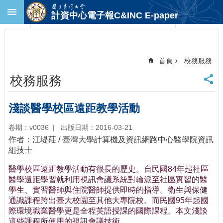
跳到主要內容區塊
計資中心電子報C&INC E-paper
進
階
搜
尋
首頁
校務服務
回
校務服務
首
頁
臺
淺談醫學校區遠距教學活動
大
首
卷期：v0036
出版日期：2016-03-21
頁
作者：江堤莊 / 臺灣大學計算機及資訊網路中心醫學院資訊
計
組技士
中
醫學校區遠距教學活動有很長的歷史。自民國84年起社區
首
醫學遠距學習就利用視訊會議系統對輪派至社區實習的醫
頁
學生、實習醫師與住院醫師提供即時的指導。衛生與保健
聯
通識課程跨出臺大校園至其他大專院校。而民國95年起國
絡
際環境職業醫學更是全程英語授課的國際課程。本文淺談
資
這些課程所使用的視訊會議技術。