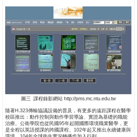
圖三 課程錄影網站 http://pms.mc.ntu.edu.tw
隨著H.323傳輸協議設備的普及，有更多的遠距課程在醫學
校區推出：動作控制與動作學習導論、實證為基礎的職能
治療。公衛學院也從民國95年起開國際環境職業醫學，更
是全程以英語授課的跨國課程。102年起又推出永續健康與
環境，104年全球衛生實況轉播也加入行列。