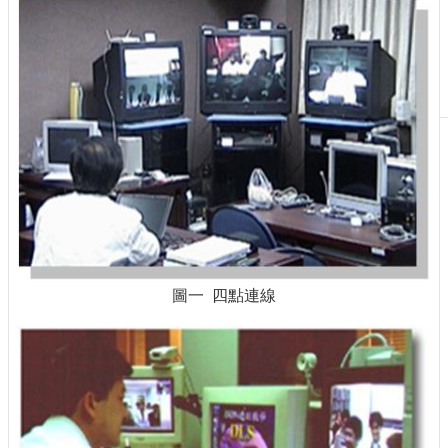
刊
物
校
務
服
務
專
題
報
導
技
圖一 四點連線
術
論
壇
產
業
專
欄